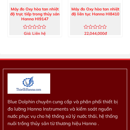
Máy đo Oxy hòa tan nhiệt
Máy đo Oxy hòa tan nhiệt
độ trực tiếp trong thủy sản
độ liên tục Hanna HI8410
Hanna HI9147
Giá:
Liên hệ
22,044,000
đ
Được
Được
xếp
xếp
hạng
hạng
0
0
5
5
sao
sao
Blue Dolphin chuyên cung cấp và phân phối thiết bị
đo lường Hanna Instruments và kiểm soát nguồn
nước phục vụ cho hệ thống xử lý nước thải, hệ thống
nuôi trồng thủy sản từ thương hiệu Hanna .