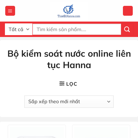
Chuyển
đến
nội
dung
Tìm
kiếm:
Bộ kiểm soát nước online liên
tục Hanna
LỌC