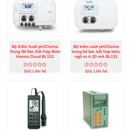
Bộ Kiểm Soát pH/Clorine
Bộ kiểm soát pH/Clorine
Trong Bể Bơi, Kết Hợp Bơm
trong bể bơi, kết hợp bơm,
Hanna Cloud BL132
ngõ ra 4-20 mA BL131
Giá:
Liên hệ
Giá:
Liên hệ
Được
Được
xếp
xếp
hạng
hạng
0
0
5
5
sao
sao