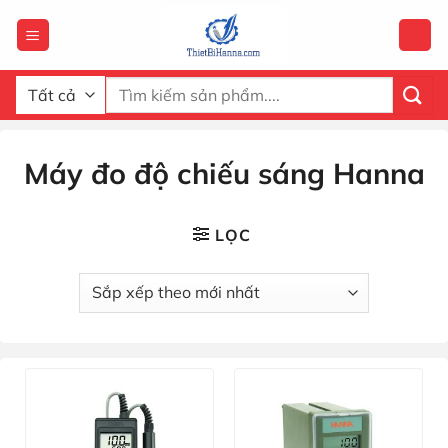
Chuyển
đến
nội
dung
Tìm
kiếm:
Máy đo độ chiếu sáng Hanna
LỌC