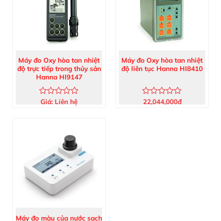
Máy đo Oxy hòa tan nhiệt
Máy đo Oxy hòa tan nhiệt
độ trực tiếp trong thủy sản
độ liên tục Hanna HI8410
Hanna HI9147
Giá:
Liên hệ
22,044,000
đ
Được
Được
xếp
xếp
hạng
hạng
0
0
5
5
sao
sao
Máy đo màu của nước sạch