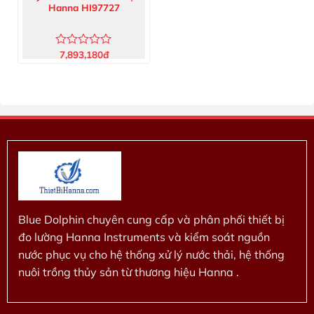
Hanna HI97727
7,893,180
đ
Được
xếp
hạng
0
5
sao
Blue Dolphin chuyên cung cấp và phân phối thiết bị
đo lường Hanna Instruments và kiểm soát nguồn
nước phục vụ cho hệ thống xử lý nước thải, hệ thống
nuôi trồng thủy sản từ thương hiệu Hanna .