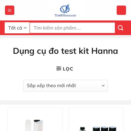
Chuyển
đến
nội
dung
Tìm
kiếm:
Dụng cụ đo test kit Hanna
LỌC