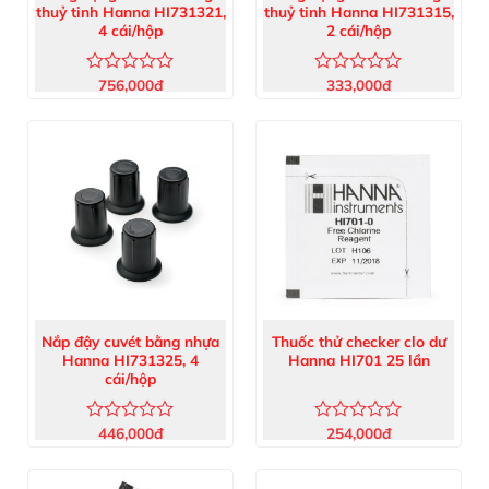
thuỷ tinh Hanna HI731321,
thuỷ tinh Hanna HI731315,
4 cái/hộp
2 cái/hộp
756,000
đ
333,000
đ
Được
Được
xếp
xếp
hạng
hạng
0
0
5
5
sao
sao
Nắp đậy cuvét bằng nhựa
Thuốc thử checker clo dư
NHẬN BÁO GIÁ & KHUYẾN MÃI
Hanna HI731325, 4
Hanna HI701 25 lần
cái/hộp
446,000
đ
254,000
đ
Được
Được
xếp
xếp
hạng
hạng
0
0