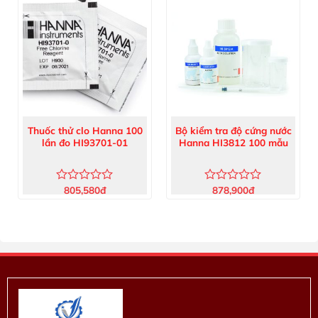
5
5
sao
sao
Máy, bút đo PH
Máy đo điện cực, độ măn ngọt
Máy đo quang, COD
Hóa chất, dung dịch hiệu chuẩn
Thuốc thử clo Hanna 100
Bộ kiểm tra độ cứng nước
lần đo HI93701-01
Hanna HI3812 100 mẫu
805,580
đ
878,900
đ
Được
Được
xếp
xếp
hạng
hạng
0
0
5
5
sao
sao