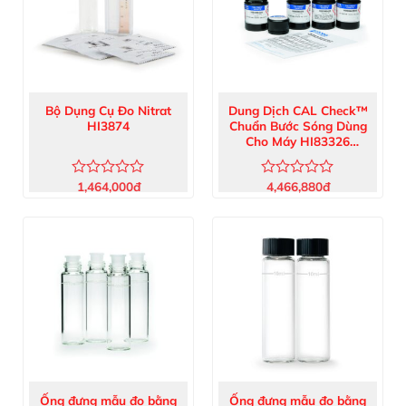
Bộ Dụng Cụ Đo Nitrat
Dung Dịch CAL Check™
HI3874
Chuẩn Bước Sóng Dùng
Cho Máy HI83326
HI83326-11
1,464,000
đ
4,466,880
đ
Được
Được
xếp
xếp
hạng
hạng
0
0
5
5
sao
sao
Ống đựng mẫu đo bằng
Ống đựng mẫu đo bằng