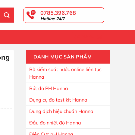
0785.396.768
Hotline 24/7
GIỎ HÀNG
óng
DANH MỤC SẢN PHẨM
Bộ kiểm soát nước online liên tục
Hanna
326 HI83326-11 số lượng
Bút đo PH Hanna
Dụng cụ đo test kit Hanna
Dung dịch hiệu chuẩn Hanna
Đầu đo nhiệt độ Hanna
Điện Cực pH Hanna