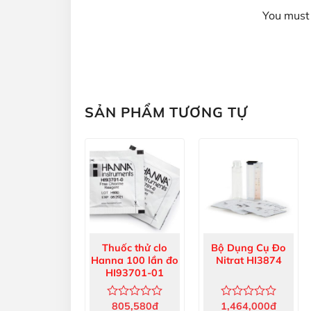
You must 
SẢN PHẨM TƯƠNG TỰ
Thuốc thử clo
Bộ Dụng Cụ Đo
Hanna 100 lần đo
Nitrat HI3874
HI93701-01
805,580
đ
1,464,000
đ
Được
Được