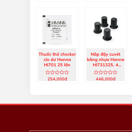
xếp
xếp
hạng
hạng
0
0
5
5
sao
sao
Thuốc thử checker
Nắp đậy cuvét
clo dư Hanna
bằng nhựa Hanna
HI701 25 lần
HI731325, 4
cái/hộp
254,000
đ
446,000
đ
Được
Được
xếp
xếp
hạng
hạng
0
0
5
5
sao
sao