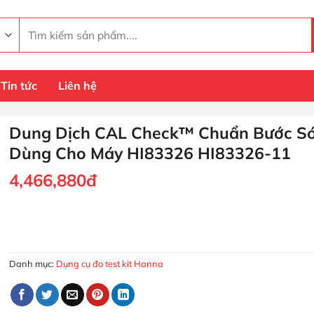
Tìm
kiếm:
Tin tức
Liên hệ
Dung Dịch CAL Check™ Chuẩn Bước S
Dùng Cho Máy HI83326 HI83326-11
4,466,880
đ
Dung Dịch CAL Check™ Chuẩn Bước Sóng Dùng Cho Máy HI83
MUA HÀNG
Danh mục:
Dụng cụ đo test kit Hanna