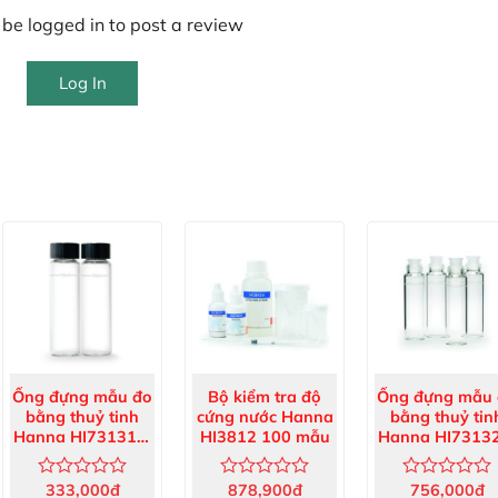
be logged in to post a review
Log In
Ống đựng mẫu đo
Bộ kiểm tra độ
Ống đựng mẫu
bằng thuỷ tinh
cứng nước Hanna
bằng thuỷ tin
Hanna HI731315,
HI3812 100 mẫu
Hanna HI73132
2 cái/hộp
4 cái/hộp
333,000
đ
878,900
đ
756,000
đ
Được
Được
Được