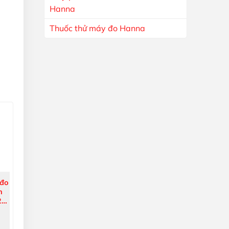
Hanna
Thuốc thử máy đo Hanna
 đo
h
1,