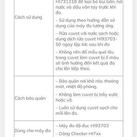
HI731318 để loại bỏ bụi bẩn, hơi
nước và dấu vân tay trước khi
đo.
Cách sử dụng
– Sử dụng theo hướng dẫn sử
dụng của máy đo tương ứng.
– Rửa cuvet với nước sạch hoặc
dung dịch rửa cuvet HI93703-
50 ngay lập tức sau khi đo
– Không nên để mẫu quá lâu
trong cuvet làm cuvet bị ố màu
sẽ ảnh hưởng đến kết quả đo
cho lần tiếp theo.
– Bảo quản nơi khô ráo, thoáng
mát, nhiệt độ phòng.
– Không làm cuvet bị trầy xước
Cách bảo quản
hoặc vỡ.
– Luôn sử dụng cuvet sạch cho
mỗi lần đo.
– Máy đo độ đục HI93703
Dùng cho máy đo
– Dòng Checker HI7xx