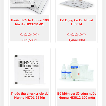
Thuốc thử clo Hanna 100
Bộ Dụng Cụ Đo Nitrat
lần đo HI93701-01
HI3874
805,580
đ
1,464,000
đ
Được
Được
xếp
xếp
hạng
hạng
0
0
5
5
sao
sao
Thuốc thử checker clo dư
Bộ kiểm tra độ cứng nước
Hanna HI701 25 lần
Hanna HI3812 100 mẫu