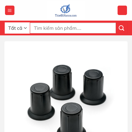
Chuyển
đến
nội
dung
Tìm
kiếm: