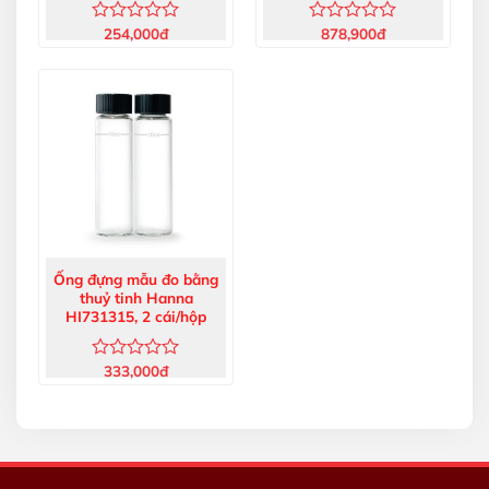
254,000
đ
878,900
đ
Được
Được
xếp
xếp
hạng
hạng
0
0
5
5
sao
sao
Ống đựng mẫu đo bằng
thuỷ tinh Hanna
HI731315, 2 cái/hộp
333,000
đ
Được
xếp
hạng
0
5
sao