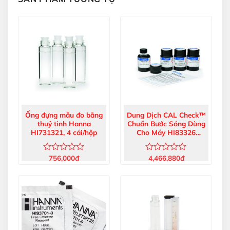
Ống đựng mẫu đo bằng
Dung Dịch CAL Check™
thuỷ tinh Hanna
Chuẩn Bước Sóng Dùng
HI731321, 4 cái/hộp
Cho Máy HI83326
HI83326-11
756,000
đ
4,466,880
đ
Được
Được
xếp
xếp
hạng
hạng
0
0
5
5
sao
sao