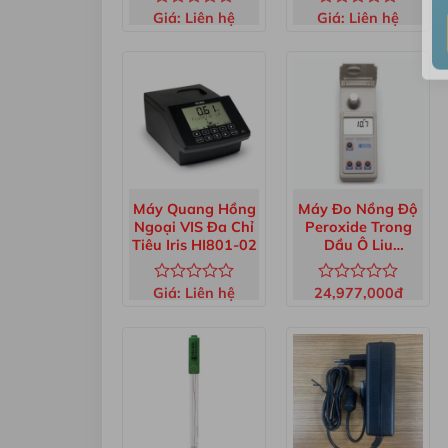
Giá:
Liên hệ
Giá:
Liên hệ
Được
Được
xếp
xếp
hạng
hạng
0
0
5
5
sao
sao
Máy Quang Hồng
Máy Đo Nồng Độ
Ngoại VIS Đa Chỉ
Peroxide Trong
Tiêu Iris HI801-02
Dầu Ô Liu
HI83730-02
Giá:
Liên hệ
24,977,000
đ
Được
Được
xếp
xếp
hạng
hạng
0
0
5
5
sao
sao