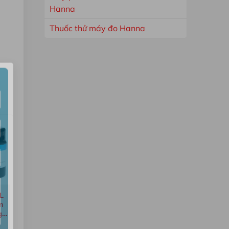
Hanna
Thuốc thử máy đo Hanna
×
L
n
g
714