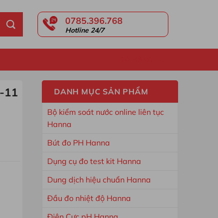
0785.396.768
Hotline 24/7
GIỎ HÀNG
-11
DANH MỤC SẢN PHẨM
Bộ kiểm soát nước online liên tục
Hanna
Bút đo PH Hanna
Dụng cụ đo test kit Hanna
Dung dịch hiệu chuẩn Hanna
Đầu đo nhiệt độ Hanna
Điện Cực pH Hanna