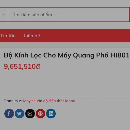
Tìm
kiếm:
Tin tức
Liên hệ
Bộ Kính Lọc Cho Máy Quang Phổ HI801
9,651,510
đ
Bộ Kính Lọc Cho Máy Quang Phổ HI801-11 số lượng
MUA HÀNG
Danh mục:
Máy chuẩn độ điện thế Hanna