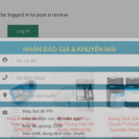
be logged in to post a review
Log In
NHẬN BÁO GIÁ & KHUYẾN MÃI
Máy, bút đo PH
Máy Đo Amoni
Bút Đo pH Trực
Dung Dịch CA
Thang Thấp
Tiếp Trong Thịt Và
Check™ Chuẩ
Máy đo điện cực, độ măn ngọt
HI96700
Nước HI981036
Cyanide Dùn
Máy đo quang, COD
Cho Máy HI96