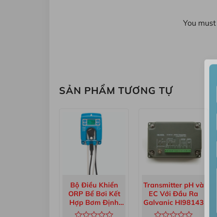
You must 
SẢN PHẨM TƯƠNG TỰ
Bộ Điều Khiển
Transmitter pH và
ORP Bể Bơi Kết
EC Với Đầu Ra
Hợp Bơm Định
Galvanic HI98143
Lượng BL101