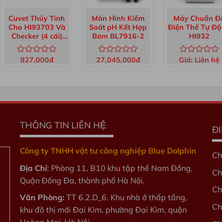
Cuvet Thủy Tinh
Màn Hình Kiểm
Máy Chuẩn Đ
Cho HI93703 Và
Soát pH Kết Hợp
Điện Thế Tự Đ
Checker (4 cái)
Bơm BL7916-2
HI932
HI731321
827,000
đ
27,045,000
đ
Giá:
Liên hệ
Được
Được
Được
xếp
xếp
xếp
hạng
hạng
hạng
0
0
0
5
5
5
sao
sao
sao
THÔNG TIN LIÊN HỆ
Đ
Công ty TNHH vật tư công nghiệp Blue Dolphin
Ch
Địa Chỉ
: Phòng 11, B10 khu tập thể Nam Đồng,
Ch
Quận Đống Đa, thành phố Hà Nội.
Ch
Văn Phòng:
TT 6.2.D_6. Khu nhà ở thấp tầng,
Ch
khu đô thị mới Đại Kim, phường Đại Kim, quận