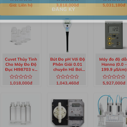
Hóa chất, dung dịch hiệu chuẩn
HI96714-11
Giá:
Liên hệ
3,818,000
đ
5,031,180
đ
Được
Được
Được
xếp
xếp
xếp
hạng
hạng
hạng
0
0
0
5
5
5
sao
sao
sao
Cuvet Thủy Tinh
Bút Đo pH Với Độ
Máy đo độ dẫ
Cho Máy Đo Độ
Phân Giải 0.01
Hanna (0.0 –
Đục HI98703 và
chuyên Hồ Bơi
199.9 µS/cm)
HI98713 (4 cái)
HI981004
BL983320-1
HI731331N
1,018,000
đ
1,043,460
đ
5,927,000
đ
Được
Được
Được
xếp
xếp
xếp
hạng
hạng
hạng
0
0
0
5
5
5
sao
sao
sao