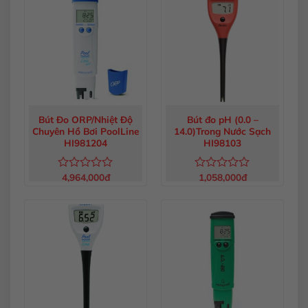
5
sao
Bút Đo ORP/Nhiệt Độ
Bút đo pH (0.0 –
Chuyên Hồ Bơi PoolLine
14.0)Trong Nước Sạch
HI981204
HI98103
4,964,000
đ
1,058,000
đ
Được
Được
xếp
xếp
hạng
hạng
0
0
5
5
sao
sao