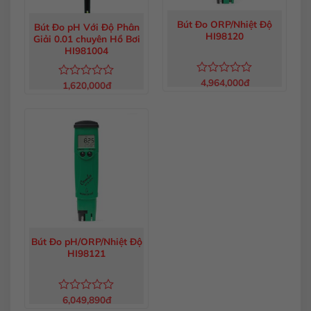
Bút Đo ORP/Nhiệt Độ
Bút Đo pH Với Độ Phân
HI98120
Giải 0.01 chuyên Hồ Bơi
HI981004
4,964,000
đ
Được
1,620,000
đ
Được
xếp
xếp
hạng
hạng
0
0
5
5
sao
sao
Bút Đo pH/ORP/Nhiệt Độ
HI98121
6,049,890
đ
Được