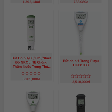
1,392,140
đ
788,080
đ
Được xếp
Được
hạng
5.00
xếp
5 sao
hạng
0
5
sao
Bút Đo pH/EC/TDS/Nhiệt
Bút đo pH Trong Rượu
Độ GROLINE Chống
HI981033
Thấm Nước Trong Thủy
Canh HI98131
6,205,000
đ
Được
3,518,000
đ
Được
xếp
xếp
hạng
hạng
0
0
5
5
sao
sao