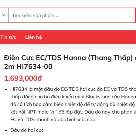
Tìm
kiếm:
Tin tức
Liên hệ
Điện Cực EC/TDS Hanna (Thang Thấp) 
2m HI7634-00
1,693,000
đ
HI7634 là một đầu dò EC/TDS hai cực đo EC và TDS th
thấp dùng cho bộ điều khiển mini Blackstone của Hann
dò có tích hợp cảm biến nhiệt độ để tự động bù nhiệt độ
kết nối NPT male ½ ” để lắp đặt. Đầu dò này cho phản 
EC và TDS nhanh và độ chính xác cao.
Đầu dò hai cực