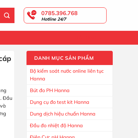
0785.396.768
Hotline 24/7
GIỎ HÀNG
cáp
DANH MỤC SẢN PHẨM
Bộ kiểm soát nước online liên tục
Hanna
ang
Bút đo PH Hanna
a. Đầu
Dụng cụ đo test kit Hanna
 và
ứng
Dung dịch hiệu chuẩn Hanna
Đầu đo nhiệt độ Hanna
Điện Cực pH Hanna