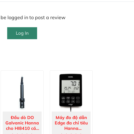
be logged in to post a review
Log In
Đầu dò DO
Máy đo độ dẫn
Galvanic Hanna
Edge đa chỉ tiêu
cho HI8410 cáp
Hanna
10m HI76410/10
EC/TDS/NaCl/Nhiệt