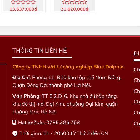
Độ HI2030-02
13,637,000
đ
21,620,000
đ
Được
Được
xếp
xếp
hạng
hạng
0
0
5
5
sao
sao
THÔNG TIN LIÊN HỆ
Đ
Công ty TNHH vật tư công nghiệp Blue Dolphin
Ch
Địa Chỉ
: Phòng 11, B10 khu tập thể Nam Đồng,
Ch
Quận Đống Đa, thành phố Hà Nội.
Ch
Văn Phòng:
TT 6.2.D_6. Khu nhà ở thấp tầng,
Ch
khu đô thị mới Đại Kim, phường Đại Kim, quận
Hoàng Mai, Hà Nội
Ch
Hotlie/Zalo: 0785.396.768
Ch
Thời gian: 8h - 20h00 từ Thứ 2 đến CN