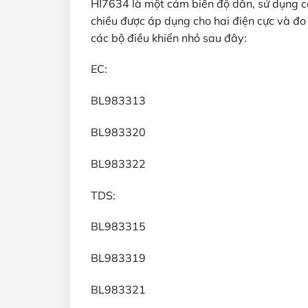
HI7634 là một cảm biến độ dẫn, sử dụng c
chiều được áp dụng cho hai điện cực và đ
các bộ điều khiển nhỏ sau đây:
EC:
BL983313
BL983320
BL983322
TDS:
BL983315
BL983319
BL983321