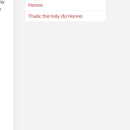
oay
Hanna
o
Thuốc thử máy đo Hanna