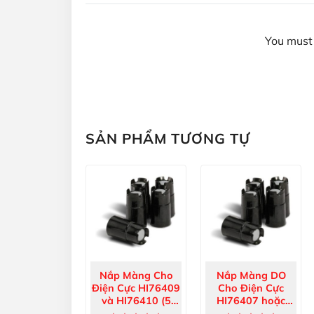
You must 
SẢN PHẨM TƯƠNG TỰ
Nắp Màng Cho
Nắp Màng DO
Điện Cực HI76409
Cho Điện Cực
và HI76410 (5
HI76407 hoặc
Cái) HI76409A/P
HI76407/4F (5