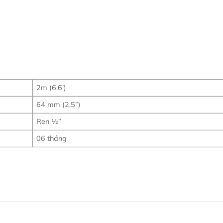
2m (6.6’)
64 mm (2.5”)
Ren ½”
06 tháng