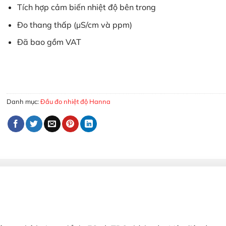
Tích hợp cảm biến nhiệt độ bên trong
Đo thang thấp (µS/cm và ppm)
Đã bao gồm VAT
Điện Cực EC/TDS Hanna (Thang Thấp) cáp 2m HI7634-00 số 
MUA HÀNG
Danh mục:
Đầu đo nhiệt độ Hanna