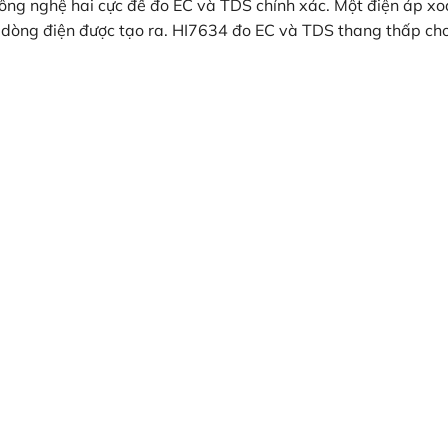
ông nghệ hai cực để đo EC và TDS chính xác. Một điện áp x
o dòng điện được tạo ra. HI7634 đo EC và TDS thang thấp ch