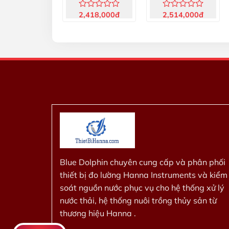
Cái) HI76407A/P
2,418,000
đ
2,514,000
đ
Được
Được
xếp
xếp
hạng
hạng
0
0
5
5
sao
sao
Blue Dolphin chuyên cung cấp và phân phối
thiết bị đo lường Hanna Instruments và kiểm
soát nguồn nước phục vụ cho hệ thống xử lý
nước thải, hệ thống nuôi trồng thủy sản từ
thương hiệu Hanna .