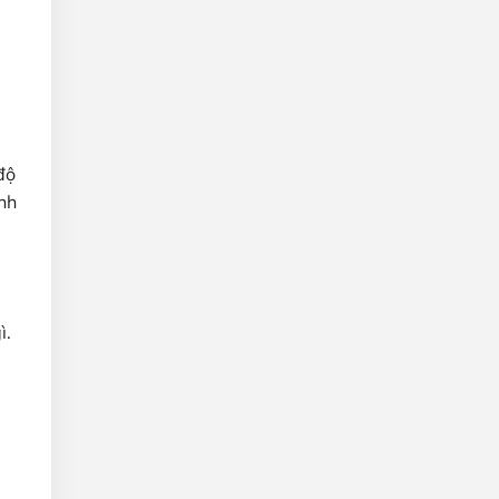
độ
nh
ì.