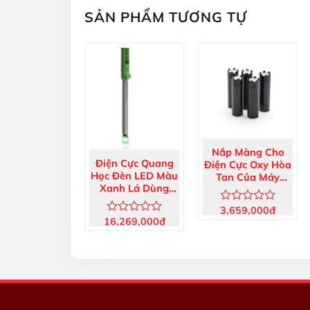
SẢN PHẨM TƯƠNG TỰ
Nắp Màng Cho
Điện Cực Quang
Điện Cực Oxy Hòa
Học Đèn LED Màu
Tan Của Máy
Xanh Lá Dùng
HI5421 (5 Cái)
Cho Máy Chuẩn
HI76483A/P
3,659,000
đ
Được
Độ HI900601
16,269,000
đ
xếp
Được
hạng
xếp
0
hạng
5
0
sao
5
sao