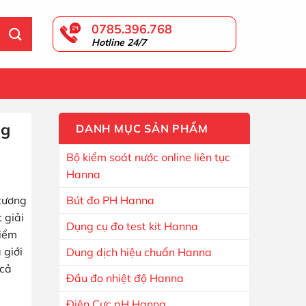
0785.396.768
Hotline 24/7
GIỎ HÀNG
ng
DANH MỤC SẢN PHẨM
Bộ kiểm soát nước online liên tục
Hanna
 tương
Bút đo PH Hanna
 giải
Dụng cụ đo test kit Hanna
điểm
 giới
Dung dịch hiệu chuẩn Hanna
 cả
Đầu đo nhiệt độ Hanna
Điện Cực pH Hanna