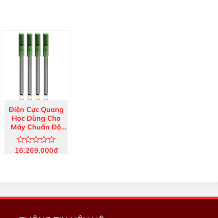
Điện Cực Quang
Học Dùng Cho
Máy Chuẩn Độ
HI90060X
16,269,000
đ
Được
xếp
hạng
0
5
sao