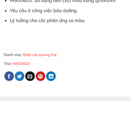
HI900603: Sử dụng đèn LED màu vàng @590nm.
Yêu cầu ít công việc bảo dưỡng.
Lý tưởng cho các phản ứng so màu.
Điện Cực Quang Học Đèn LED Màu Vàng Dùng Cho Máy Chuẩn
MUA HÀNG
Danh mục:
Điện cực quang học
Thẻ:
HI900603