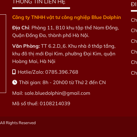
THÔNG TIN LIÊN HỆ
Đ
Công ty TNHH vật tư công nghiệp Blue Dolphin
Ch
Địa Chỉ
: Phòng 11, B10 khu tập thể Nam Đồng,
Ch
Quận Đống Đa, thành phố Hà Nội.
Ch
Văn Phòng:
TT 6.2.D_6. Khu nhà ở thấp tầng,
Ch
khu đô thị mới Đại Kim, phường Đại Kim, quận
Hoàng Mai, Hà Nội
Ch
Hotlie/Zalo: 0785.396.768
Ch
Thời gian: 8h - 20h00 từ Thứ 2 đến CN
Mail: sale.bluedolphin
@gmail.com
Mã số thuế: 0108214039
All Rights Reserved