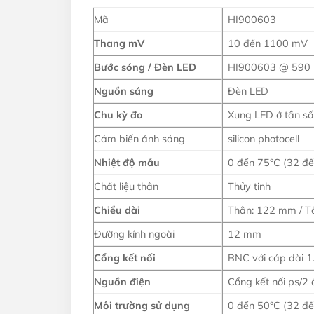
Mã
HI900603
Thang mV
10 đến 1100 mV
Bước sóng / Đèn LED
HI900603 @ 590 
Nguồn sáng
Đèn LED
Chu kỳ đo
Xung LED ở tần số
Cảm biến ánh sáng
silicon photocell
Nhiệt độ mẫu
0 đến 75°C (32 đế
Chất liệu thân
Thủy tinh
Chiều dài
Thân: 122 mm / T
Đường kính ngoài
12 mm
Cổng kết nối
BNC với cáp dài 1
Nguồn điện
Cổng kết nối ps/2 
Môi trường sử dụng
0 đến 50°C (32 đế