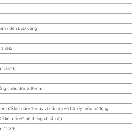
nm / đèn LED vàng
 1 kHz
n 167°F)
ổng chiều dài: 200mm
.5m để kết nối với máy chuẩn độ và bộ lấy mẫu tự động
để kết nối với hệ thống chuẩn độ
n 122°F)