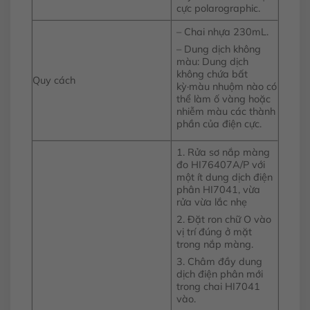
cực polarographic.
– Chai nhựa 230mL.
– Dung dịch không
màu: Dung dịch
không chứa bất
Quy cách
kỳ·màu nhuộm nào có
thể làm ố vàng hoặc
nhiễm màu các thành
phần của điện cực.
1. Rửa sơ nắp màng
đo HI76407A/P với
một ít dung dịch điện
phân HI7041, vừa
rửa vừa lắc nhẹ
2. Đặt ron chữ O vào
vị trí đúng ở mặt
trong nắp màng.
3. Châm đầy dung
dịch điện phân mới
trong chai HI7041
vào.