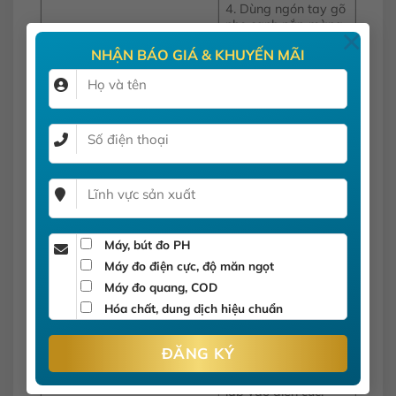
4. Dùng ngón tay gõ
nhẹ cạnh nắp màng
Cách sử dụng
×
để bảo đảm không
NHẬN BÁO GIÁ & KHUYẾN MÃI
còn bọt khí còn kẹt lại.
Không được gõ màng
theo hướng trực tiếp
từ dưới lên để tránh
làm hỏng màng.
5. Để đầu cảm biến
hướng xuống, vặn
nắp màng lên vào
đầu dò theo chiều kim
đồng hồ. Vài giọt
dung dịch điện phân
sẽ tràn ra ngoài là
Máy, bút đo PH
chính xác.
Máy đo điện cực, độ măn ngọt
Máy đo quang, COD
– Bảo quản các nắp
màng ở nhiệt độ
Hóa chất, dung dịch hiệu chuẩn
phòng, tránh ánh
nắng trực tiếp.
– Không sử dụng lại
nắp màng cũ sau khi
lắp vào điện cực.