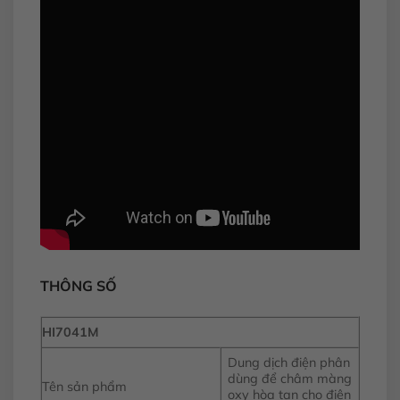
THÔNG SỐ
HI7041M
Dung dịch điện phân
dùng để châm màng
Tên sản phẩm
oxy hòa tan cho điện