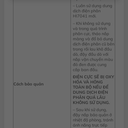
– Luôn sử dụng dung
dịch điện phân
HI7041 mới.
– Khi không sử dụng
và trong quá trình
phân cực, tháo nắp
màng và đổ bỏ dung
dịch điện phân cũ bên
trong rồi lau khô đầu
dò, đậy đầu dò với
nắp vận chuyển màu
đỏ đen được cung
cấp ban đầu.
ĐIỆN CỰC SẼ BỊ OXY
HÓA VÀ HỎNG
Cách bảo quản
TOÀN BỘ NẾU ĐỂ
DUNG DỊCH ĐIỆN
PHÂN QUÁ LÂU
KHÔNG SỬ DỤNG.
– Sau khi sử dụng,
đậy nắp bảo quản ở
nhiệt độ phòng, tránh
ánh nắng trực tiếp