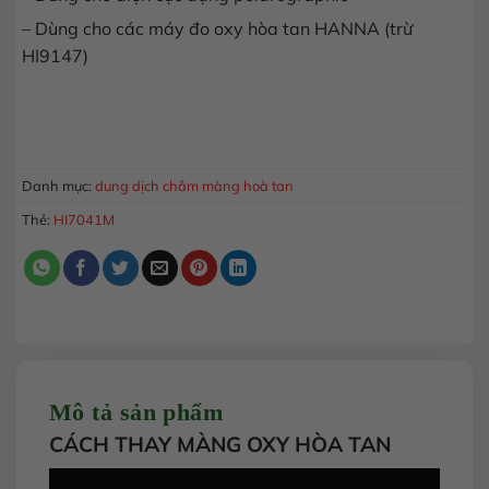
– Dùng cho các máy đo oxy hòa tan HANNA (trừ
HI9147)
Dung dịch châm màng oxy hòa tan polarographic, 230mL HI
MUA HÀNG
Danh mục:
dung dịch châm màng hoà tan
Thẻ:
HI7041M
Mô tả sản phẩm
CÁCH THAY MÀNG OXY HÒA TAN