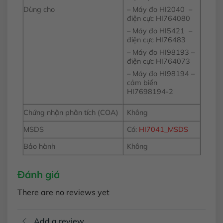
– Máy đo HI2040 –
Dùng cho
điện cực HI764080
– Máy đo HI5421 –
điện cực HI76483
– Máy đo HI98193 –
điện cực HI764073
– Máy đo HI98194 –
cảm biến
HI7698194-2
Chứng nhận phân tích (COA)
Không
MSDS
Có:
HI7041_MSDS
Bảo hành
Không
Đánh giá
There are no reviews yet
Add a review