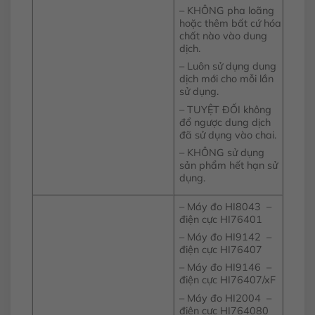
– KHÔNG pha loãng
hoặc thêm bất cứ hóa
chất nào vào dung
dịch.
– Luôn sử dụng dung
dịch mới cho mỗi lần
sử dụng.
– TUYỆT ĐỐI không
đổ ngược dung dịch
đã sử dụng vào chai.
– KHÔNG sử dụng
sản phẩm hết hạn sử
dụng.
– Máy đo HI8043 –
điện cực HI76401
– Máy đo HI9142 –
điện cực HI76407
– Máy đo HI9146 –
điện cực HI76407/xF
– Máy đo HI2004 –
điện cực HI764080