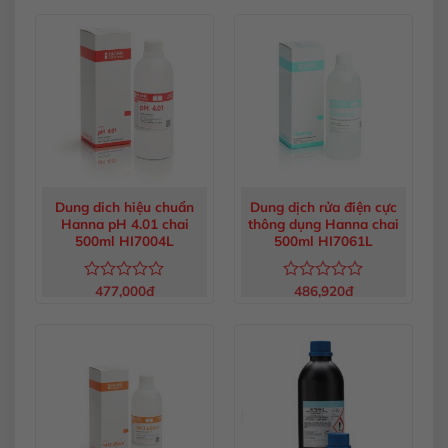
hạng
hạng
0
0
5
5
sao
sao
Dung dich hiệu chuẩn
Dung dịch rửa điện cực
Hanna pH 4.01 chai
thông dụng Hanna chai
500ml HI7004L
500ml HI7061L
477,000
đ
486,920
đ
Được
Được
xếp
xếp
hạng
hạng
0
0
5
5
sao
sao