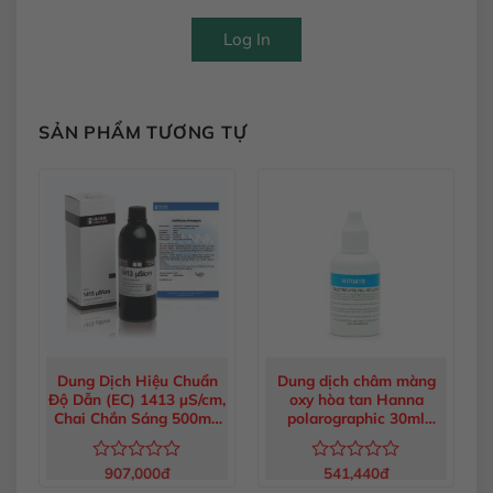
Log In
SẢN PHẨM TƯƠNG TỰ
Dung Dịch Hiệu Chuẩn
Dung dịch châm màng
Độ Dẫn (EC) 1413 µS/cm,
oxy hòa tan Hanna
Chai Chắn Sáng 500mL
polarographic 30ml
HI6031
HI7041S
907,000
đ
541,440
đ
Được
Được
xếp
xếp