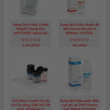
Dung Dịch Hiệu Chuẩn
Dung dịch hiệu chuẩn độ
Nhanh Chung Cho
dẫn Hanna 84 µS/cm
pH/TDS/EC Dạng Gói
(500mL) HI7033L
20mL (25 gói) HI50036P
1,102,000
đ
462,480
đ
Được
Được
xếp
xếp
hạng
hạng
0
0
5
5
sao
sao
Cal Check chuẩn Clo dư
Dung dịch bảo quản điện
Và Clo tổng, 0.00 và 1.00
cực pH và ORP Hanna
mg/L HI93414-11
chai 500ml HI70300L