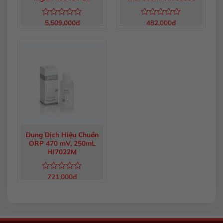
5,509,000
đ
482,000
đ
Được
Được
xếp
xếp
hạng
hạng
0
0
5
5
sao
sao
Dung Dịch Hiệu Chuẩn
ORP 470 mV, 250mL
HI7022M
721,000
đ
Được
xếp
hạng
0
5
sao