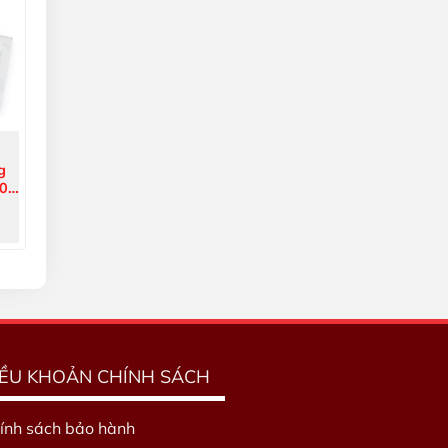
g
0
01
IỀU KHOẢN CHÍNH SÁCH
ính sách bảo hành