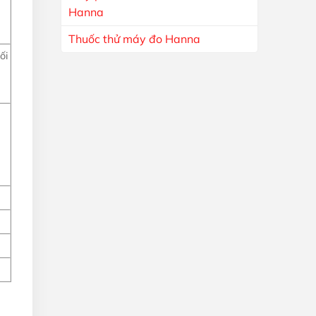
Hanna
Thuốc thử máy đo Hanna
ối