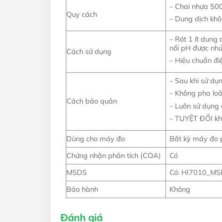
– Chai nhựa 50
Quy cách
– Dung dịch kh
– Rót 1 ít dung
nối pH được nhú
Cách sử dụng
– Hiệu chuẩn đi
– Sau khi sử dụ
– Không pha loã
Cách bảo quản
– Luôn sử dụng 
– TUYỆT ĐỐI kh
Dùng cho máy đo
Bất kỳ máy đo p
Chứng nhận phân tích (COA)
Có
MSDS
Có: HI7010_M
Bảo hành
Không
Đánh giá