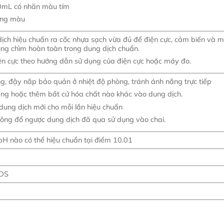
0mL có nhãn màu tím
ông màu
 dịch hiệu chuẩn ra cốc nhựa sạch vừa đủ để điện cực, cảm biến và m
ng chìm hoàn toàn trong dung dịch chuẩn.
ện cực theo hướng dẫn sử dụng của điện cực hoặc máy đo.
ng, đậy nắp bảo quản ở nhiệt độ phòng, tránh ánh nắng trực tiếp
ng hoặc thêm bất cứ hóa chất nào khác vào dung dịch.
dung dịch mới cho mỗi lần hiệu chuẩn
ông đổ ngược dung dịch đã qua sử dụng vào chai.
H nào có thể hiệu chuẩn tại điểm 10.01
SDS