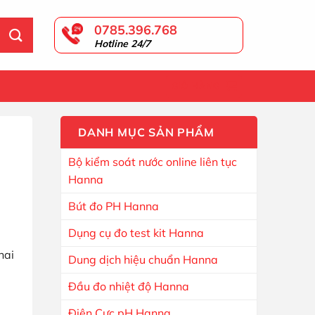
0785.396.768
Hotline 24/7
GIỎ HÀNG
DANH MỤC SẢN PHẨM
Bộ kiểm soát nước online liên tục
Hanna
Bút đo PH Hanna
Dụng cụ đo test kit Hanna
hai
Dung dịch hiệu chuẩn Hanna
Đầu đo nhiệt độ Hanna
Điện Cực pH Hanna