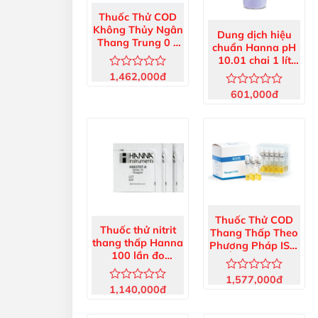
Thuốc Thử COD
Không Thủy Ngân
Dung dịch hiệu
Thang Trung 0 –
chuẩn Hanna pH
1500 mg/L (25
10.01 chai 1 lít
ống) HI93754E-25
HI7010/1L
1,462,000
đ
Được
xếp
601,000
đ
Được
hạng
xếp
0
hạng
5
0
sao
5
sao
Thuốc Thử COD
Thuốc thử nitrit
Thang Thấp Theo
thang thấp Hanna
Phương Pháp ISO,
100 lần đo
25 Ống HI93754F-
HI93707-01
25
1,577,000
đ
Được
1,140,000
đ
Được
xếp
xếp
hạng
hạng
0