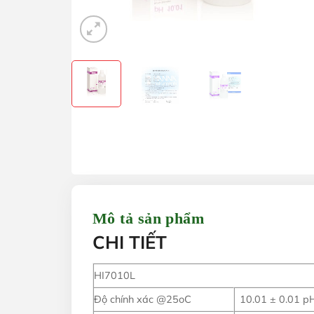
Mô tả sản phẩm
CHI TIẾT
HI7010L
Độ chính xác @25oC
10.01 ± 0.01 p