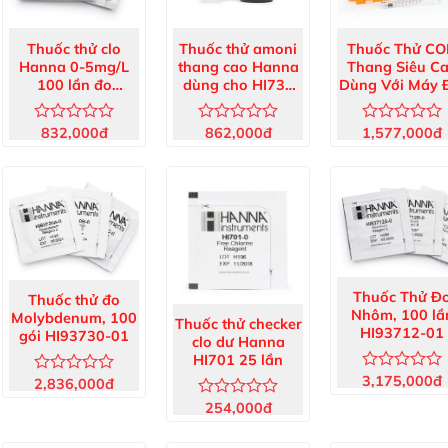
Thuốc thử clo
Thuốc thử amoni
Thuốc Thử C
Hanna 0-5mg/L
thang cao Hanna
Thang Siêu C
100 lần đo
dùng cho HI733
Dùng Với Máy 
HI93711-01
(25 lần)
25 Ống HI9375
25
832,000
đ
862,000
đ
1,577,000
đ
Được
Được
Được
xếp
xếp
xếp
hạng
hạng
hạng
0
0
0
5
5
5
sao
sao
sao
Thuốc Thử Đ
Thuốc thử đo
Nhôm, 100 lầ
Molybdenum, 100
Thuốc thử checker
HI93712-01
gói HI93730-01
clo dư Hanna
HI701 25 lần
3,175,000
đ
Được
2,836,000
đ
Được
xếp
xếp
254,000
đ
Được
hạng
hạng
xếp
0
0
hạng
5