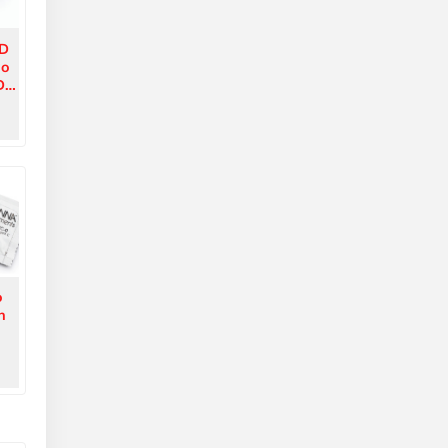
OD
ao
Đo,
4J-
o
n