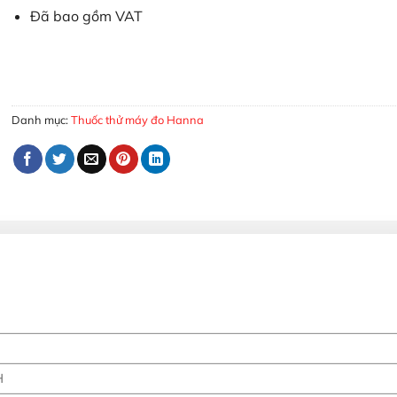
Đã bao gồm VAT
Dung dịch hiệu chuẩn Hanna pH 10.01 chai 500ml HI7010L số
MUA HÀNG
Danh mục:
Thuốc thử máy đo Hanna
H