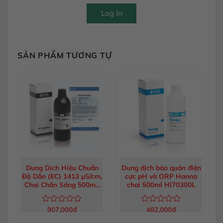
Log In
SẢN PHẨM TƯƠNG TỰ
Dung Dịch Hiệu Chuẩn
Dung dịch bảo quản điện
Độ Dẫn (EC) 1413 µS/cm,
cực pH và ORP Hanna
Chai Chắn Sáng 500mL
chai 500ml HI70300L
HI6031
907,000
đ
482,000
đ
Được
Được
xếp
xếp