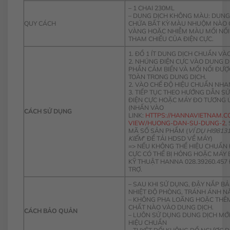
– 1 CHAI 230ML
– DUNG DỊCH KHÔNG MÀU: DUNG
QUY CÁCH
CHỨA BẤT KỲ·MÀU NHUỘM NÀO 
VÀNG HOẶC NHIỄM MÀU MỐI NỐI
THAM CHIẾU CỦA ĐIỆN CỰC.
1. ĐỔ 1 ÍT DUNG DỊCH CHUẨN VÀ
2. NHÚNG ĐIỆN CỰC VÀO DUNG D
PHẦN CẢM BIẾN VÀ MỐI NỐI ĐƯ
TOÀN TRONG DUNG DỊCH.
2. VÀO CHẾ ĐỘ HIỆU CHUẨN NH
3. TIẾP TỤC THEO HƯỚNG DẪN S
ĐIỆN CỰC HOẶC MÁY ĐO TƯƠNG 
(NHẤN VÀO
CÁCH SỬ DỤNG
LINK:
HTTPS://HANNAVIETNAM.
VIEW/HUONG-DAN-SU-DUNG-2
,
MÃ SỐ SẢN PHẨM (
VÍ DỤ HI9813
KIẾM
” ĐỂ TẢI HDSD VỀ MÁY)
=> NẾU KHÔNG THỂ HIỆU CHUẨN 
CỰC CÓ THỂ BỊ HỎNG HOẶC MÁY BỊ
KỸ THUẬT HANNA 028.39260.457
TRỢ.
– SAU KHI SỬ DỤNG, ĐẬY NẮP B
NHIỆT ĐỘ PHÒNG, TRÁNH ÁNH N
– KHÔNG PHA LOÃNG HOẶC THÊ
CHẤT NÀO VÀO DUNG DỊCH.
CÁCH BẢO QUẢN
– LUÔN SỬ DỤNG DUNG DỊCH MỚI
HIỆU CHUẨN