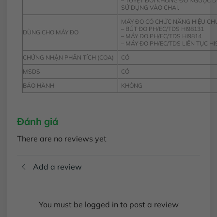
– TUYỆT ĐỐI KHÔNG ĐỔ NGƯỢC 
SỬ DỤNG VÀO CHAI.
MÁY ĐO CÓ CHỨC NĂNG HIỆU C
– BÚT ĐO PH/EC/TDS HI98131
DÙNG CHO MÁY ĐO
– MÁY ĐO PH/EC/TDS HI9814
– MÁY ĐO PH/EC/TDS LIÊN TỤC HI
CHỨNG NHẬN PHÂN TÍCH (COA)
CÓ
MSDS
CÓ
BẢO HÀNH
KHÔNG
Đánh giá
There are no reviews yet
Add a review
You must be logged in to post a review