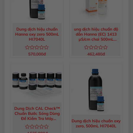
Dung dịch hiệu chuẩn
ung dịch hiệu chuẩn độ
Hanna oxy zero 500mL
dẫn Hanna (EC) 1413
HI7040L
µS/cm chai 500mL
HI7031L
570,000
đ
462,480
đ
Được
Được
xếp
xếp
hạng
hạng
0
0
5
5
sao
sao
Dung Dịch CAL Check™
Chuẩn Bước Sóng Dùng
Để Kiểm Tra Máy
Dung dịch hiệu chuẩn oxy
HI83399 HI83399-11
zero, 500mL HI7040L