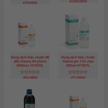
5,509,000
đ
Được
678,680
đ
Được
xếp
xếp
hạng
hạng
0
0
5
5
sao
sao
Dung dịch hiệu chuẩn độ
Dung dịch hiệu chuẩn
dẫn Hanna 84 µS/cm
Hanna pH 7.01 chai
(500mL) HI7033L
500ml HI7007L
462,480
đ
477,000
đ
Được
Được
xếp
xếp
hạng
hạng
0
0
5
5
sao
sao