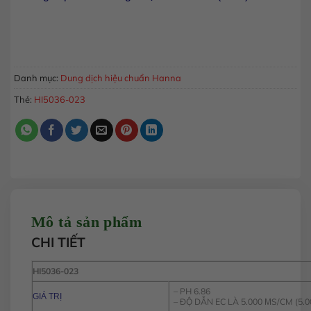
Dung Dịch Hiệu Chuẩn Nhanh 1 Điểm Cho Cả 3 Thông Số pH
MUA HÀNG
Danh mục:
Dung dịch hiệu chuẩn Hanna
Thẻ:
HI5036-023
Mô tả sản phẩm
CHI TIẾT
HI5036-023
– PH 6.86
GIÁ TRỊ
– ĐỘ DẪN EC LÀ 5.000 ΜS/CM (5.