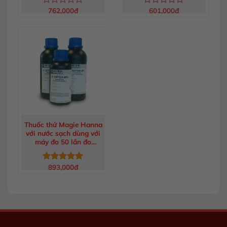
762,000
đ
601,000
đ
Được
Được
xếp
xếp
hạng
hạng
0
0
5
5
sao
sao
Thuốc thử Magie Hanna
với nước sạch dùng với
máy đo 50 lần đo
HI937520-01
893,000
đ
Được xếp
hạng
5.00
5 sao