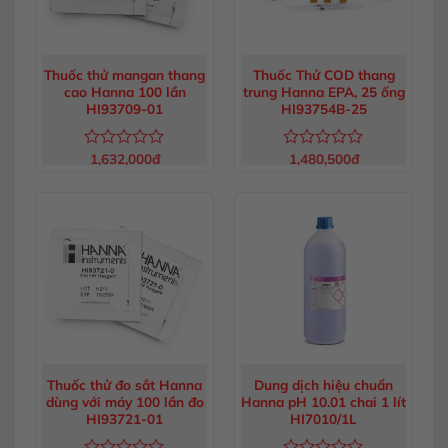
Thuốc thử mangan thang
Thuốc Thử COD thang
cao Hanna 100 lần
trung Hanna EPA, 25 ống
HI93709-01
HI93754B-25
1,632,000
đ
1,480,500
đ
Được
Được
xếp
xếp
hạng
hạng
0
0
5
5
sao
sao
Thuốc thử đo sắt Hanna
Dung dịch hiệu chuẩn
dùng với máy 100 lần đo
Hanna pH 10.01 chai 1 lít
HI93721-01
HI7010/1L