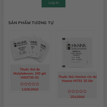
Log In
SẢN PHẨM TƯƠNG TỰ
Thuốc thử đo
Molybdenum, 100 gói
Thuốc thử checker clo dư
HI93730-01
Hanna HI701 25 lần
2,836,000
đ
Được
xếp
254,000
đ
Được
hạng
xếp
0
hạng
5