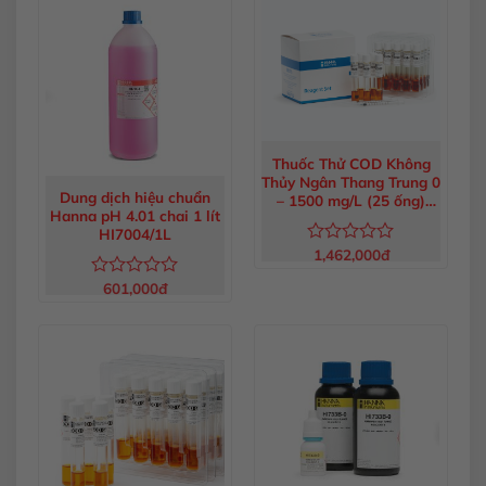
0
sao
5
sao
Thuốc Thử COD Không
Thủy Ngân Thang Trung 0
Dung dịch hiệu chuẩn
– 1500 mg/L (25 ống)
Hanna pH 4.01 chai 1 lít
HI93754E-25
HI7004/1L
1,462,000
đ
Được
xếp
601,000
đ
Được
hạng
xếp
0
hạng
5
0
sao
5
sao