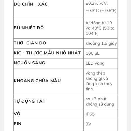
±0.2% V/V;
ĐỘ CHÍNH XÁC
±0.3°C (± 0.5°F)
tự động từ 10
BÙ NHIỆT ĐỘ
và 40°C (50 to
104°F)
THỜI GIAN ĐO
khoảng 1.5 giây
NHẬN BÁO GIÁ & KHUYẾN MÃI
KÍCH THƯỚC MẪU NHỎ NHẤT
100 μL
NGUỒN SÁNG
LED vàng
vòng thép
không gỉ và
KHOANG CHỨA MẪU
lăng kính thủy
tinh
sau 3 phút
TỰ ĐỘNG TẮT
không sử dụng
Máy, bút đo PH
VỎ
IP65
Máy đo điện cực, độ măn ngọt
Máy đo quang, COD
PIN
9V
Hóa chất, dung dịch hiệu chuẩn