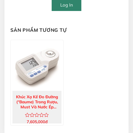
Log In
SẢN PHẨM TƯƠNG TỰ
Khúc Xạ Kế Đo Đường
(°Baume) Trong Rượu,
Must Và Nước Ép
HI96812
7,605,000
đ
Được
xếp
hạng