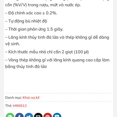
cồn (%V/V) trong rượu, mứt và nước ép.
– Độ chính xác cao ± 0.2%.
– Tự động bù nhiệt độ
– Thời gian phản ứng 1.5 giây.
– Lăng kính thủy tinh đá lửa và thép không gỉ dễ dàng
vệ sinh.
– Kích thước mẫu nhỏ chỉ cần 2 giọt (100 μl)
– Vòng thép không gỉ với lăng kính quang cao cấp làm
bằng thủy tinh đá lửa
Khúc Xạ Kế Đo Đường Và Hàm Lượng Cồn Trong Rượu, Mứt V
MUA HÀNG
Danh mục:
Khúc xạ kế
Thẻ:
HI96813