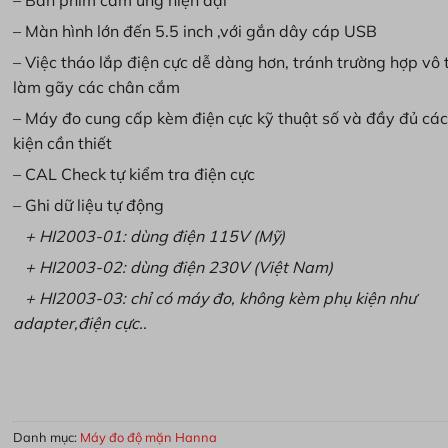
– Bàn phím cảm ứng hiện đại
– Màn hình lớn đến 5.5 inch ,với gắn dây cáp USB
– Việc tháo lắp điện cực dễ dàng hơn, tránh trường hợp vô 
làm gãy các chân cắm
– Máy đo cung cấp kèm điện cực kỹ thuật số và đầy đủ cá
kiện cần thiết
– CAL Check tự kiểm tra điện cực
– Ghi dữ liệu tự động
+ HI2003-01: dùng điện 115V (Mỹ)
+ HI2003-02: dùng điện 230V (Việt Nam)
+ HI2003-03: chỉ có máy đo, không kèm phụ kiện như
adapter,điện cực..
Máy Đo EC/TDS/Độ Mặn/Nhiệt Độ HI2003-02 số lượng
MUA HÀNG
Danh mục:
Máy đo độ mặn Hanna