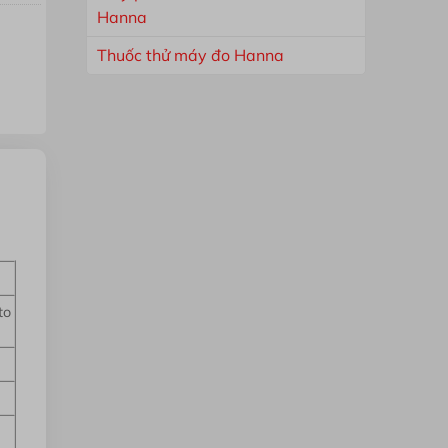
Hanna
Thuốc thử máy đo Hanna
to