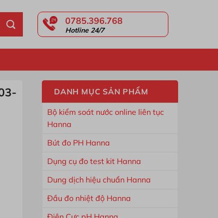
0785.396.768
Hotline 24/7
GIỎ HÀNG
03-
DANH MỤC SẢN PHẨM
Bộ kiểm soát nước online liên tục
Hanna
Bút đo PH Hanna
Dụng cụ đo test kit Hanna
Dung dịch hiệu chuẩn Hanna
Đầu đo nhiệt độ Hanna
Điện Cực pH Hanna