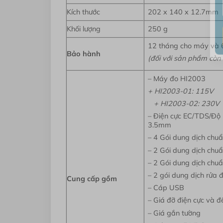
Kích thước
202 x 140 x 12.7mm
Khối lượng
250 g
12 tháng cho máy và 6
Bảo hành
(đối với sản phẩm còn
– Máy đo HI2003
+ HI2003-01: 115V
+ HI2003-02: 230V
– Điện cực EC/TDS/Độ 
3.5mm
– 4 Gói dung dịch chu
– 2 Gói dung dịch ch
– 2 Gói dung dịch chu
– 2 gói dung dịch rửa 
Cung cấp gồm
– Cáp USB
– Giá đỡ điện cực và đ
– Giá gắn tường