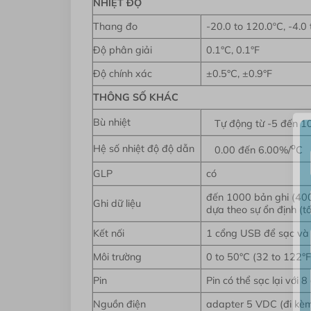
NHIỆT ĐỘ
Thang đo
-20.0 to 120.0ºC, -4.0
Độ phân giải
0.1°C, 0.1°F
Độ chính xác
±0.5°C, ±0.9°F
THÔNG SỐ KHÁC
Bù nhiệt
Tự động từ -5 đến 1
o
Hệ số nhiệt độ độ dẫn
0.00 đến 6.00%/
C
GLP
có
đến 1000 bản ghi (400
Ghi dữ liệu
dựa theo sự ổn định (t
Kết nối
1 cổng USB để sạc và k
Môi trường
0 to 50°C (32 to 122
Pin
Pin có thể sạc lại với 8
Nguồn điện
adapter 5 VDC (đi kè