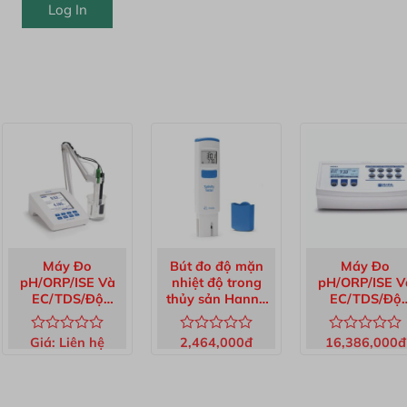
Log In
Máy Đo
Bút đo độ mặn
Máy Đo
pH/ORP/ISE Và
nhiệt độ trong
pH/ORP/ISE V
EC/TDS/Độ
thủy sản Hanna
EC/TDS/Độ
Mặn/Trở Kháng
HI98319
Mặn/Trở Khá
Để Bàn HI5522-02
Để Bàn 2 Kên
Giá:
Liên hệ
2,464,000
đ
16,386,000
đ
Được
Được
Được
Không Kèm Đi
xếp
xếp
xếp
Cực HI3512-0
hạng
hạng
hạng
0
0
0
5
5
5