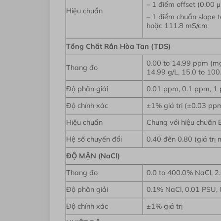
– 1 điểm offset (0.00 
Hiệu chuẩn
– 1 điểm chuẩn slope 
hoặc 111.8 mS/cm
Tổng Chất Rắn Hòa Tan (TDS)
0.00 to 14.99 ppm (mg
Thang đo
14.99 g/L, 15.0 to 100
Độ phân giải
0.01 ppm, 0.1 ppm, 1 p
Độ chính xác
±1% giá trị (±0.03 ppm 
Hiệu chuẩn
Chung với hiệu chuẩn 
Hệ số chuyển đổi
0.40 đến 0.80 (giá trị 
ĐỘ MẶN (NaCl)
Thang đo
0.0 to 400.0% NaCl, 2.
Độ phân giải
0.1% NaCl, 0.01 PSU, 
Độ chính xác
±1% giá trị