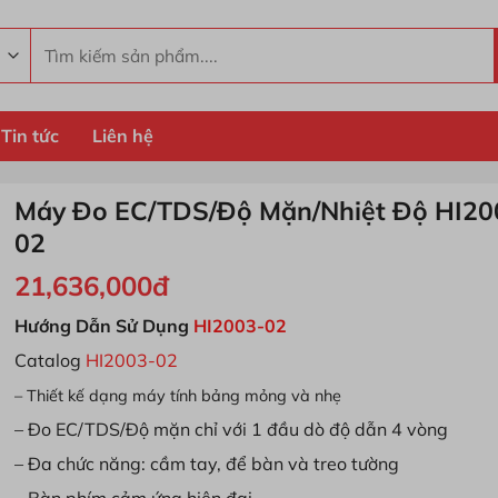
Tìm
kiếm:
Tin tức
Liên hệ
Máy Đo EC/TDS/Độ Mặn/Nhiệt Độ HI20
02
21,636,000
đ
Hướng Dẫn Sử Dụng
HI2003-02
Catalog
HI2003-02
– Thiết kế dạng máy tính bảng mỏng và nhẹ
– Đo EC/TDS/Độ mặn chỉ với 1 đầu dò độ dẫn 4 vòng
– Đa chức năng: cầm tay, để bàn và treo tường