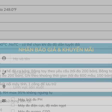
 to 248.0°F
o
00
C ,NoTC – có thể chọn khi đo độ dẫn tuyệt đối
NHẬN BÁO GIÁ & KHUYẾN MÃI
 ở chế độ cơ bản): Bằng tay theo yêu cầu (tối đa 200 bản), Bằng t
ối đa 200 bản), Ghi theo khoảng thời gian (tối đa 600 mẫu; 100 bản
ết nối máy tính, 1 cổng để lưu trữ
°F), RH max 95% không ngưng tụ
 giờ sử dụng liên tục
Máy, bút đo PH
m)
Máy đo điện cực, độ măn ngọt