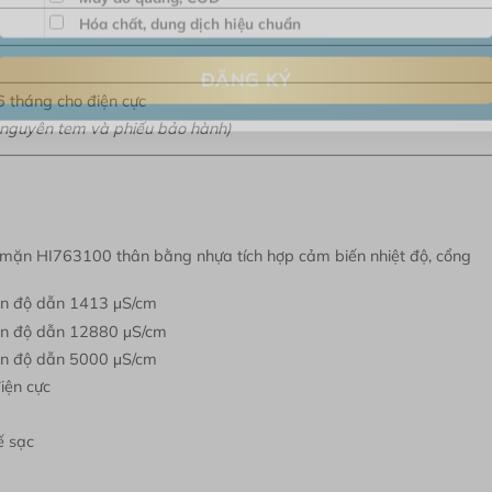
Máy đo quang, COD
Hóa chất, dung dịch hiệu chuẩn
 tháng cho điện cực
 nguyên tem và phiếu bảo hành)
mặn HI763100 thân bằng nhựa tích hợp cảm biến nhiệt độ, cổng
ẩn độ dẫn 1413 μS/cm
uẩn độ dẫn 12880 μS/cm
ẩn độ dẫn 5000 μS/cm
điện cực
ế sạc