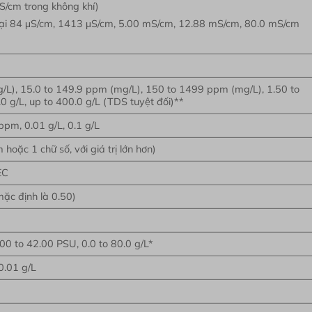
μS/cm trong không khí)
tại 84 μS/cm, 1413 μS/cm, 5.00 mS/cm, 12.88 mS/cm, 80.0 mS/cm
/L), 15.0 to 149.9 ppm (mg/L), 150 to 1499 ppm (mg/L), 1.50 to
.0 g/L, up to 400.0 g/L (TDS tuyệt đối)**
pm, 0.01 g/L, 0.1 g/L
hoặc 1 chữ số, với giá trị lớn hơn)
EC
mặc định là 0.50)
00 to 42.00 PSU, 0.0 to 80.0 g/L*
0.01 g/L