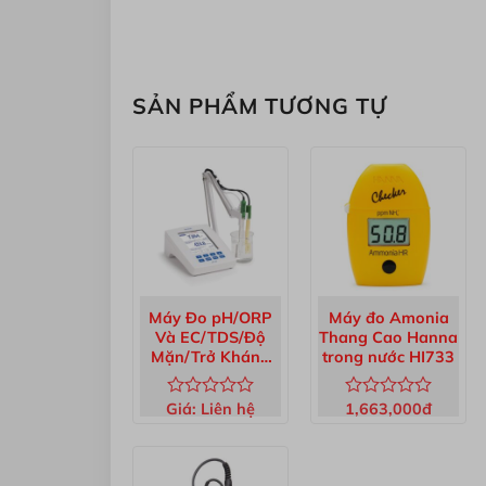
SẢN PHẨM TƯƠNG TỰ
Máy Đo pH/ORP
Máy đo Amonia
Và EC/TDS/Độ
Thang Cao Hanna
Mặn/Trở Kháng
trong nước HI733
Để Bàn HI5521-02
Giá:
Liên hệ
1,663,000
đ
Được
Được
xếp
xếp
hạng
hạng
0
0
5
5