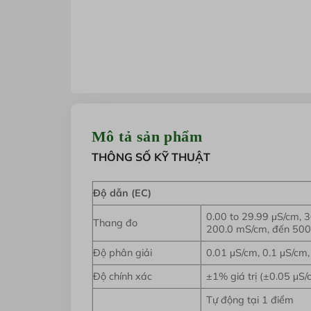
Mô tả sản phẩm
THÔNG SỐ KỸ THUẬT
Độ dẫn (EC)
0.00 to 29.99 μS/cm, 3
Thang đo
200.0 mS/cm, đến 500.
Độ phân giải
0.01 μS/cm, 0.1 μS/cm
Độ chính xác
±1% giá trị (±0.05 μS/c
Tự động tại 1 điểm