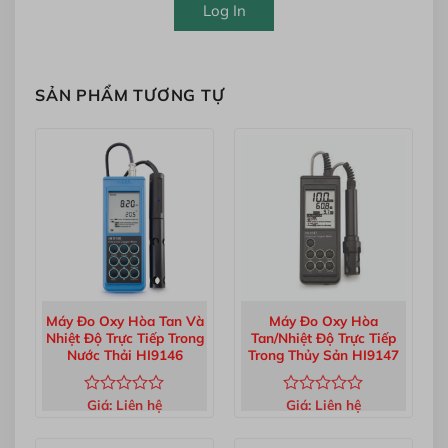
Log In
SẢN PHẨM TƯƠNG TỰ
Máy Đo Oxy Hòa Tan Và
Máy Đo Oxy Hòa
Nhiệt Độ Trực Tiếp Trong
Tan/Nhiệt Độ Trực Tiếp
Nước Thải HI9146
Trong Thủy Sản HI9147
Giá:
Liên hệ
Giá:
Liên hệ
Được
Được
xếp
xếp
hạng
hạng