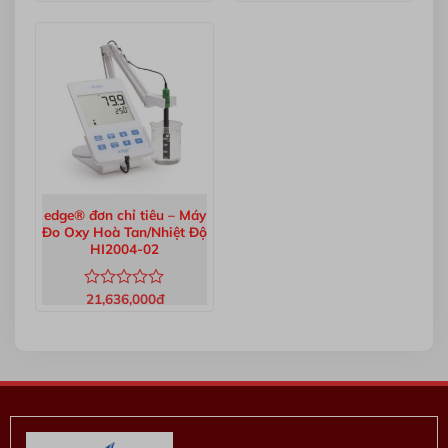
xếp
xếp
hạng
hạng
0
0
5
5
sao
sao
edge® đơn chỉ tiêu – Máy
Đo Oxy Hoà Tan/Nhiệt Độ
HI2004-02
21,636,000
đ
Được
xếp
hạng
0
5
sao