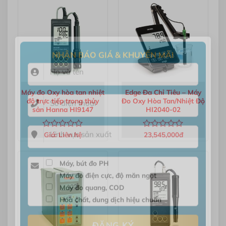
0
0
5
5
sao
sao
×
NHẬN BÁO GIÁ & KHUYẾN MÃI
Máy đo Oxy hòa tan nhiệt
Edge Đa Chỉ Tiêu – Máy
độ trực tiếp trong thủy
Đo Oxy Hòa Tan/Nhiệt Độ
sản Hanna HI9147
HI2040-02
Giá:
Liên hệ
23,545,000
đ
Được
Được
xếp
xếp
hạng
hạng
0
0
5
5
Máy, bút đo PH
sao
sao
Máy đo điện cực, độ măn ngọt
Máy đo quang, COD
Hóa chất, dung dịch hiệu chuẩn