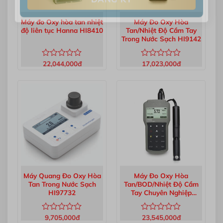
Máy đo Oxy hòa tan nhiệt
Máy Đo Oxy Hòa
độ liên tục Hanna HI8410
Tan/Nhiệt Độ Cầm Tay
Trong Nước Sạch HI9142
22,044,000
đ
17,023,000
đ
Được
Được
xếp
xếp
hạng
hạng
0
0
5
5
sao
sao
Máy Quang Đo Oxy Hòa
Máy Đo Oxy Hòa
Tan Trong Nước Sạch
Tan/BOD/Nhiệt Độ Cầm
HI97732
Tay Chuyên Nghiệp
HI98193
9,705,000
đ
23,545,000
đ
Được
Được