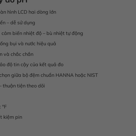
màn hình LCD hai dòng lớn
hiển – dễ sử dụng
cảm biến nhiệt độ – bù nhiệt tự động
ống bụi và nước hiệu quả
àn và chắc chắn
o độ tin cậy của kết quả đo
 – chọn giữa bộ đệm chuẩn HANNA hoặc NIST
– thuận tiện theo dõi
 °F
t kiệm pin