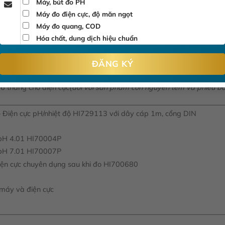
 đến 12 và nhiệt độ từ 0 đến 50°C
Máy, bút đo PH
Máy đo điện cực, độ măn ngọt
g 1400 giờ sử dụng liên tục
Máy đo quang, COD
F); RH max 100%
Hóa chất, dung dịch hiệu chuẩn
6 tháng cho điện cực(
đối với sản phẩm còn nguyên tem và phiếu b
Điện cực pH/nhiệt độ HI729113 với dây cáp 1m, cổng DIN
 pH 4.01 HI70004P
 pH 7.01 HI70007P
điện cực chuyên dụng sau khi đo HI700680
 máy và điện cực