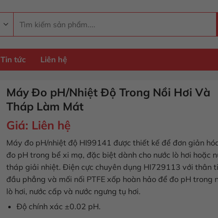
Tìm
kiếm:
Tin tức
Liên hệ
Máy Đo pH/Nhiệt Độ Trong Nồi Hơi Và
Tháp Làm Mát
Giá:
Liên hệ
Máy đo pH/nhiệt độ HI99141 được thiết kế để đơn giản hóa
đo pH trong bể xi mạ, đặc biệt dành cho nước lò hơi hoặc 
tháp giải nhiệt. Điện cực chuyên dụng HI729113 với thân t
đầu phẳng và mối nối PTFE xốp hoàn hảo để đo pH trong 
lò hơi, nước cấp và nước ngưng tụ hơi.
Độ chính xác ±0.02 pH.