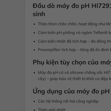
Đầu dò máy đo pH HI72911
sinh
Thân titan chắc chắn, hoạt động như lồ
Cảm biến pH phẳng và ngàm Teflon® bao
Cảm biến nhiệt độ tích hợp – đo đồng th
Preamplifier tích hợp – tăng độ ổn định
Phụ kiện tùy chọn của má
Máy đo pH có vỏ silicone chống sốc H
cây) – giúp bảo vệ thiết bị khỏi va đập
Ứng dụng của máy đo pH
Các hệ thống nồi hơi công nghiệp
Tháp giải nhiệt