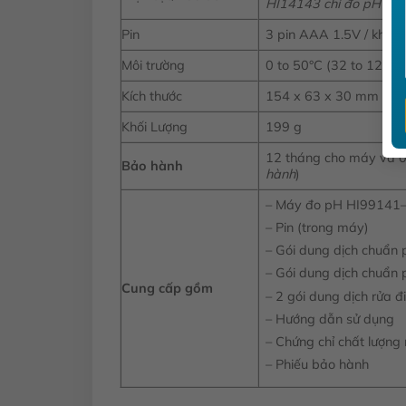
HI14143 chỉ đo pH từ 0
Pin
3 pin AAA 1.5V / khoản
Môi trường
0 to 50°C (32 to 122°
Kích thước
154 x 63 x 30 mm
Khối Lượng
199 g
12 tháng cho máy và 0
Bảo hành
hành
)
– Máy đo pH HI99141– 
– Pin (trong máy)
– Gói dung dịch chuẩn
– Gói dung dịch chuẩn
Cung cấp gồm
– 2 gói dung dịch rửa 
– Hướng dẫn sử dụng
– Chứng chỉ chất lượng
– Phiếu bảo hành