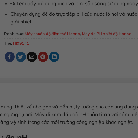
Đi kèm đầy đủ dung dịch và pin, sẵn sàng sử dụng ngay
Chuyên dụng để đo trực tiếp pH của nước lò hơi và nước
giải nhiệt.
Danh mục:
Máy chuẩn độ điện thế Hanna
,
Máy đo PH nhiệt độ Hanna
Thẻ:
HI99141
ụng, thiết kế nhỏ gọn và bền bỉ, lý tưởng cho các ứng dụng
ớc ngưng tụ hơi. Máy đi kèm đầu dò pH thân titan với cảm biế
àng vệ sinh trong các môi trường công nghiệp khắc nghiệt.
y đo pH