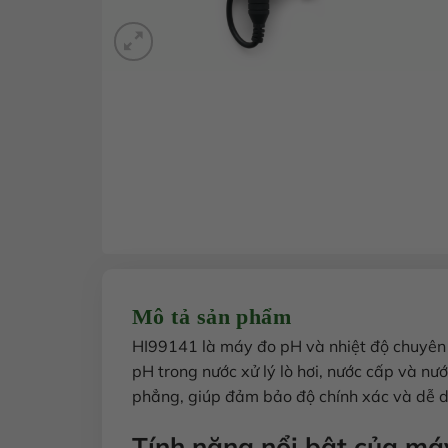
Mô tả sản phẩm
HI99141 là máy đo pH và nhiệt độ chuyên d
pH trong nước xử lý lò hơi, nước cấp và nư
phẳng, giúp đảm bảo độ chính xác và dễ d
Tính năng nổi bật của má