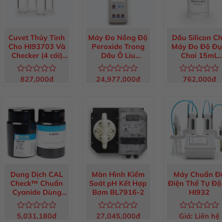
Cuvet Thủy Tinh
Máy Đo Nồng Độ
Dầu Silicon C
Cho HI93703 Và
Peroxide Trong
Máy Đo Độ Đụ
Checker (4 cái)
Dầu Ô Liu
Chai 15mL
HI731321
HI83730-02
HI93703-58
827,000
đ
24,977,000
đ
762,000
đ
Được
Được
Được
xếp
xếp
xếp
hạng
hạng
hạng
0
0
0
5
5
5
sao
sao
sao
Dung Dịch CAL
Màn Hình Kiểm
Máy Chuẩn Đ
Check™ Chuẩn
Soát pH Kết Hợp
Điện Thế Tự Đ
Cyanide Dùng
Bơm BL7916-2
HI932
Cho Máy HI96714
HI96714-11
5,031,180
đ
27,045,000
đ
Giá:
Liên hệ
Được
Được
Được