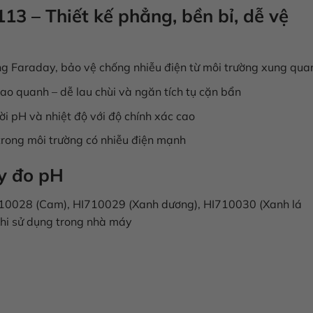
3 – Thiết kế phẳng, bền bỉ, dễ vệ
ng Faraday, bảo vệ chống nhiễu điện từ môi trường xung qua
 quanh – dễ lau chùi và ngăn tích tụ cặn bẩn
ời pH và nhiệt độ với độ chính xác cao
 trong môi trường có nhiễu điện mạnh
y đo pH
I710028 (Cam), HI710029 (Xanh dương), HI710030 (Xanh lá
 khi sử dụng trong nhà máy