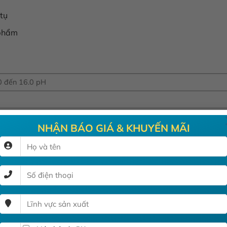
tụ
 phẩm
0 đến 16.0 pH
NHẬN BÁO GIÁ & KHUYẾN MÃI
điểm với 2 bộ đệm (chuẩn 4.01, 7.01,10.01 hoặc NIST 4.01, 6.86, 9.1
0 đến 221.0°F
0°C (ngoài thang đo)±1.0°F (đến 140°F); ±2.0°F (ngoài thang đo)
5.0ºC (23 đến 221ºF)
hiệt độ tích hợp, thân thủy tinh, cổng DIN và cáp 1m
Điện cực