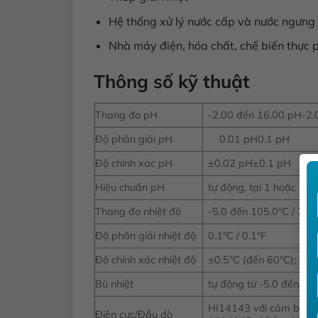
Hệ thống xử lý nước cấp và nước ngưng 
Nhà máy điện, hóa chất, chế biến thực
Thông số kỹ thuật
Thang đo pH
-2.00 đến 16.00 pH-2.
Độ phân giải pH
0.01 pH0.1 pH
Độ chính xác pH
±0.02 pH±0.1 pH
Hiệu chuẩn pH
tự động, tại 1 hoặc 2 
Thang đo nhiệt độ
-5.0 đến 105.0°C / 23.
Độ phân giải nhiệt độ
0.1°C / 0.1°F
Độ chính xác nhiệt độ
±0.5°C (đến 60°C); ±1.
Bù nhiệt
tự động từ -5.0 đến 10
HI14143 với cảm biến n
Điện cực/Đầu dò