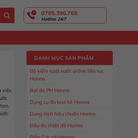
0785.396.768
Hotline 24/7
GIỎ HÀNG
DANH MỤC SẢN PHẨM
Bộ kiểm soát nước online liên tục
Hanna
 việc
Bút đo PH Hanna
nước
Dụng cụ đo test kit Hanna
itan,
nước
Dung dịch hiệu chuẩn Hanna
Đầu đo nhiệt độ Hanna
Điện Cực pH Hanna