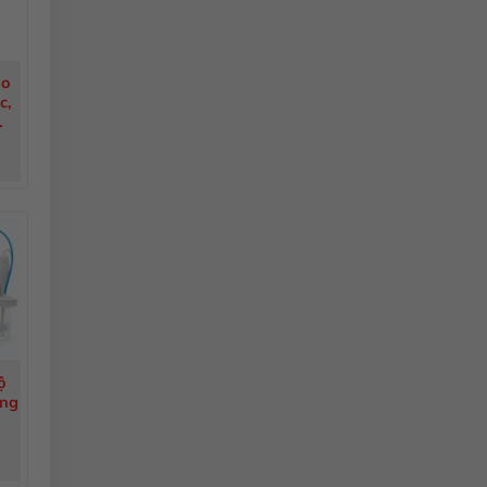
ho
c,
ộ
ộng