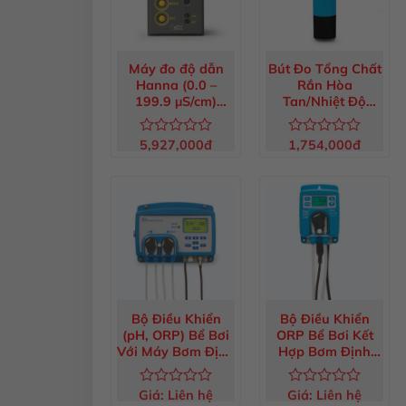
Máy đo độ dẫn
Bút Đo Tổng Chất
Hanna (0.0 –
Rắn Hòa
199.9 µS/cm)
Tan/Nhiệt Độ
BL983320-1
Dist1 Thang Thấp
HI98301
5,927,000
đ
1,754,000
đ
Được
Được
xếp
xếp
hạng
hạng
0
0
5
5
sao
sao
Bộ Điều Khiển
Bộ Điều Khiển
(pH, ORP) Bể Bơi
ORP Bể Bơi Kết
Với Máy Bơm Định
Hợp Bơm Định
Lượng Tích Hợp
Lượng BL101
BL120
Giá:
Liên hệ
Giá:
Liên hệ
Được
Được