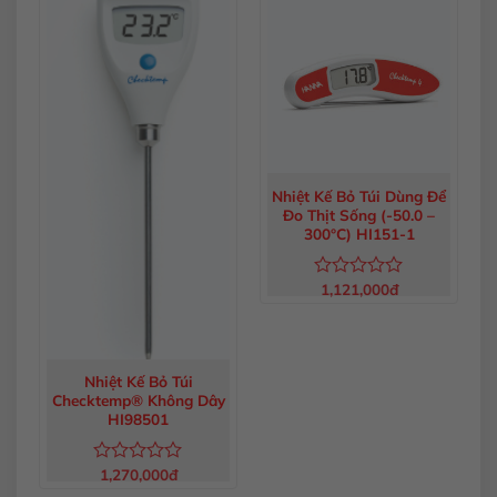
0
0
5
5
sao
sao
Nhiệt Kế Bỏ Túi Dùng Để
Đo Thịt Sống (-50.0 –
300°C) HI151-1
1,121,000
đ
Được
xếp
hạng
0
5
sao
Nhiệt Kế Bỏ Túi
Checktemp® Không Dây
HI98501
1,270,000
đ
Được
xếp