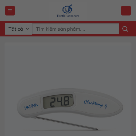
Chuyển
đến
nội
dung
Tìm
kiếm: