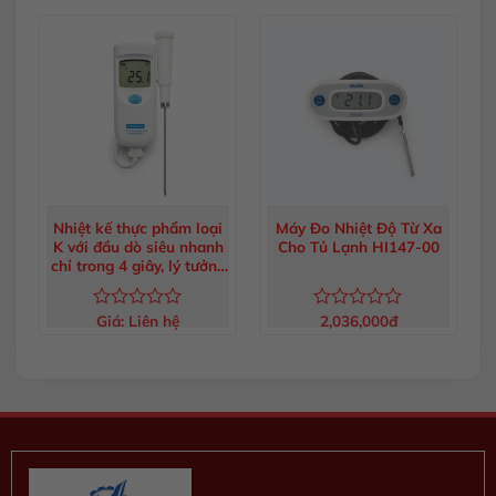
hạng
0
5
sao
Nhiệt kế thực phẩm loại
Máy Đo Nhiệt Độ Từ Xa
K với đầu dò siêu nhanh
Cho Tủ Lạnh HI147-00
chỉ trong 4 giây, lý tưởng
cho HACCP
Giá:
Liên hệ
2,036,000
đ
Được
Được
xếp
xếp
hạng
hạng
0
0
5
5
sao
sao