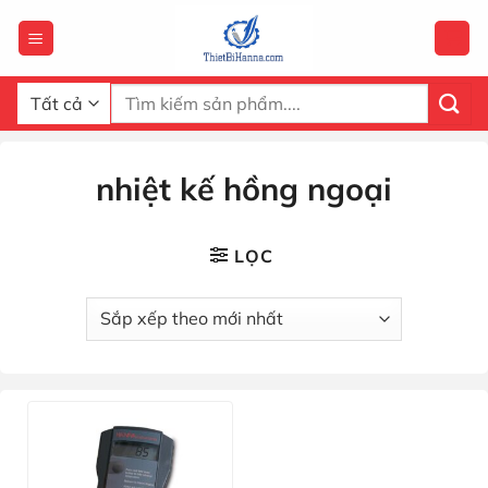
Chuyển
đến
nội
dung
Tìm
kiếm:
nhiệt kế hồng ngoại
LỌC