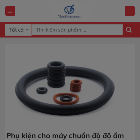
Chuyển
đến
nội
dung
Tìm
kiếm:
Phụ kiện cho máy chuẩn độ độ ẩm