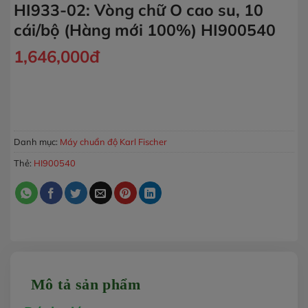
HI933-02: Vòng chữ O cao su, 10
cái/bộ (Hàng mới 100%) HI900540
1,646,000
đ
Phụ kiện cho máy chuẩn độ độ ẩm HI933-02: Vòng chữ O cao
MUA HÀNG
Danh mục:
Máy chuẩn độ Karl Fischer
Thẻ:
HI900540
Mô tả sản phẩm