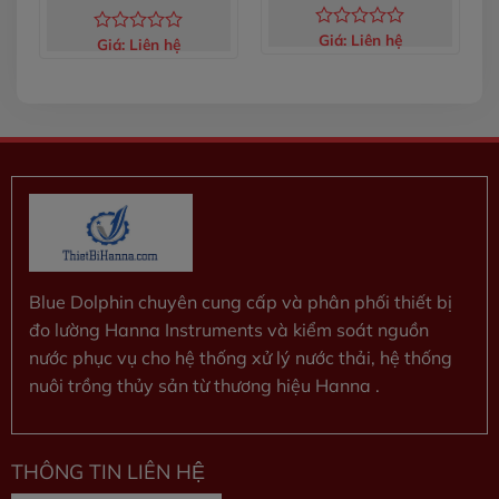
02
Giá:
Liên hệ
Được
Giá:
Liên hệ
Được
xếp
xếp
hạng
hạng
0
0
5
5
sao
sao
Blue Dolphin chuyên cung cấp và phân phối thiết bị
đo lường Hanna Instruments và kiểm soát nguồn
nước phục vụ cho hệ thống xử lý nước thải, hệ thống
nuôi trồng thủy sản từ thương hiệu Hanna .
THÔNG TIN LIÊN HỆ