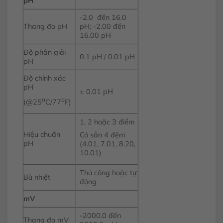
pH
-2.0 đến 16.0
Thang đo pH
pH; -2.00 đến
16.00 pH
Độ phân giải
0.1 pH / 0.01 pH
pH
Độ chính xác
pH
± 0.01 pH
o
o
(@25
C/77
F)
1, 2 hoặc 3 điểm
Hiệu chuẩn
Có sẵn 4 đệm
pH
(4.01, 7.01, 8.20,
10.01)
Thủ công hoặc tự
Bù nhiệt
động
mV
-2000.0 đến
Thang đo mV