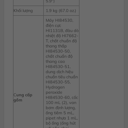
5.9″)
Khối lượng
1.9 kg (67.0 oz.)
Máy HI84530,
điện cực
HI1131B, đàu dò
nhiệt độ HI7662-
T, chất chuẩn độ
thang thấp
HI84530-50,
chất chuẩn độ
thang cao
HI84530-51,
dung dịch hiệu
chuẩn tiêu chuẩn
HI84530-55,
Hydrogen
peroxide
C
ung cấp
HI84530-60, cốc
gồm
100 mL (2), van
bơm định lượng,
ống tiêm 5 mL,
pipet nhựa 1 mL,
bộ ống (ống hút