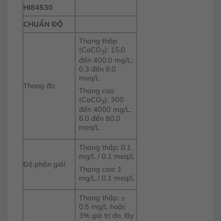
HI84530
CHUẨN ĐỘ
Thang thấp
(CaCO
): 15.0
3
đến 400.0 mg/L;
0.3 đến 8.0
meq/L
Thang đo
Thang cao
(CaCO
): 300
3
đến 4000 mg/L;
6.0 đến 80.0
meq/L
Thang thấp: 0.1
mg/L / 0.1 meq/L
Độ phân giải
Thang cao: 1
mg/L / 0.1 meq/L
Thang thấp: ±
0.5 mg/L hoặc
3% giá trị đo, lấy