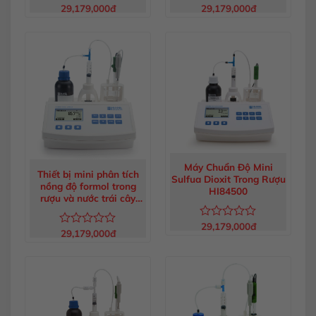
29,179,000
đ
29,179,000
đ
Được
Được
xếp
xếp
hạng
hạng
0
0
5
5
sao
sao
Máy Chuẩn Độ Mini
Thiết bị mini phân tích
Sulfua Dioxit Trong Rượu
nồng độ formol trong
HI84500
rượu và nước trái cây
HI84533
29,179,000
đ
Được
29,179,000
đ
Được
xếp
xếp
hạng
hạng
0
0
5
5
sao
sao