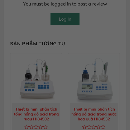
You must be logged in to post a review
Log In
SẢN PHẨM TƯƠNG TỰ
Thiết bị mini phân tích
Thiết bị mini phân tích
tổng nồng độ acid trong
nồng độ acid trong nước
rượu HI84502
hoa quả HI84532