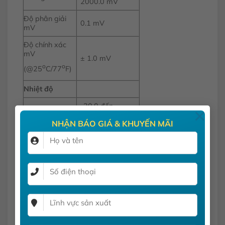
2000.0 mV
Độ phân giải
0.1 mV
mV
Độ chính xác
mV
± 1.0 mV
o
o
(@25
C/77
F)
Nhiệt độ
-20.0 đến
×
o
120.0
C; -4.0
NHẬN BÁO GIÁ & KHUYẾN MÃI
o
Thang đo
đến 248.0
F,
253.2 đến
393.2K
o
o
0.1
C; 0.1
F;
Độ phân giải
0.1K
Độ chính xác
o
± 0.4
C; ±
o
o
o
(@25
C/77
F)
0.8
F; ± 0.4K