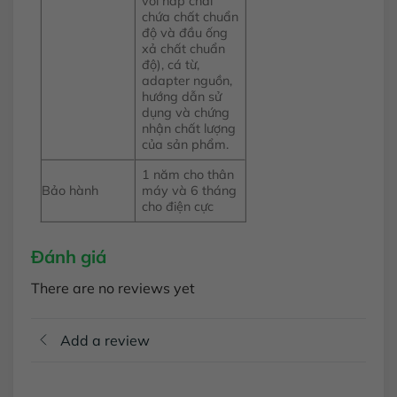
với nắp chai
chứa chất chuẩn
độ và đầu ống
xả chất chuẩn
độ), cá từ,
adapter nguồn,
hướng dẫn sử
dụng và chứng
nhận chất lượng
của sản phẩm.
1 năm cho thân
Bảo hành
máy và 6 tháng
cho điện cực
Đánh giá
There are no reviews yet
Add a review