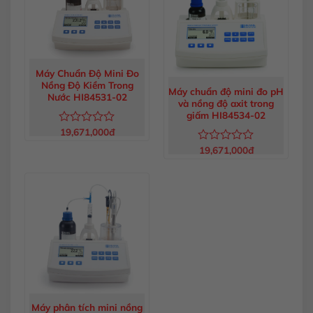
Máy Chuẩn Độ Mini Đo
Nồng Độ Kiềm Trong
Máy chuẩn độ mini đo pH
Nước HI84531-02
và nồng độ axit trong
giấm HI84534-02
19,671,000
đ
Được
xếp
19,671,000
đ
Được
hạng
xếp
0
hạng
5
0
sao
5
sao
Máy phân tích mini nồng