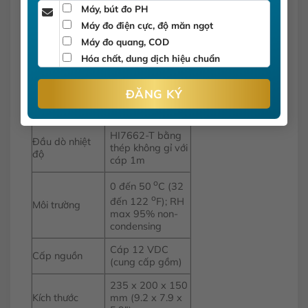
lên đến 400 bản
Máy, bút đo PH
ghi (200 bản ghi
Ghi dữ liệu
Máy đo điện cực, độ măn ngọt
chuẩn độ, 200
bản ghi pH/mV)
Máy đo quang, COD
Hóa chất, dung dịch hiệu chuẩn
HI1131B thân
thủy tinh, tái
Điện cực
châm điện cực,
cổng BNC, cáp
1m (3.3″)
HI7662-T bằng
Đầu dò nhiệt
thép không gỉ với
độ
cáp 1m
o
0 đến 50
C (32
o
đến 122
F); RH
Môi trường
max 95% non-
condensing
Cáp 12 VDC
Cấp nguồn
(cung cấp gồm)
235 x 200 x 150
Kích thước
mm (9.2 x 7.9 x