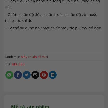
– Bơm điều khiển bằng pit-tông giúp định lượng chính
xác
– Chất chuẩn độ tiêu chuẩn trước chuẩn độ và thuốc
thử trước khi đo
– Có thể sử dụng như một chiếc máy đo pH/mV để bàn
Thiết bị mini phân tích tổng nồng độ axit, pH HI84530 số lượ
MUA HÀNG
Danh mục:
Máy chuẩn độ mini
Thẻ:
HI84530
Mô tả sản phẩm