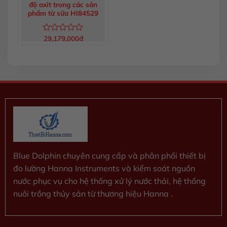
độ axit trong các sản
phẩm từ sữa HI84529
29,179,000
đ
Được
xếp
hạng
0
5
sao
Blue Dolphin chuyên cung cấp và phân phối thiết bị
đo lường Hanna Instruments và kiểm soát nguồn
nước phục vụ cho hệ thống xử lý nước thải, hệ thống
nuôi trồng thủy sản từ thương hiệu Hanna .