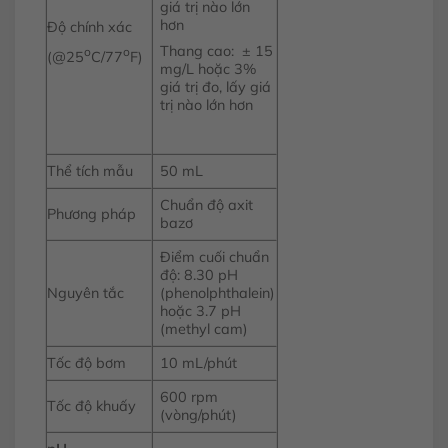
giá trị nào lớn
hơn
Độ chính xác
Thang cao: ± 15
o
o
(@25
C/77
F)
mg/L hoặc 3%
giá trị đo, lấy giá
trị nào lớn hơn
Thể tích mẫu
50 mL
Chuẩn độ axit
Phương pháp
bazơ
Điểm cuối chuẩn
độ: 8.30 pH
Nguyên tắc
(phenolphthalein)
hoặc 3.7 pH
(methyl cam)
Tốc độ bơm
10 mL/phút
600 rpm
Tốc độ khuấy
(vòng/phút)