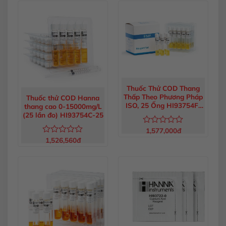
hạng
hạng
0
0
5
5
sao
sao
Thuốc Thử COD Thang
Thấp Theo Phương Pháp
Thuốc thử COD Hanna
ISO, 25 Ống HI93754F-
thang cao 0-15000mg/L
25
(25 lần đo) HI93754C-25
1,577,000
đ
Được
xếp
1,526,560
đ
Được
hạng
xếp
0
hạng
5
0
sao
5
sao