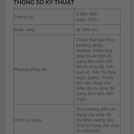
THÔNG SỐ KỸ THUẬT
0 đến 400
Thang đo
mg/L Ca2+
Bước sóng
@ 466 nm
Thuốc thử dựa theo
phương pháp
oxalate. Phản ứng
giữa thuốc thử với
canxi làm mẫu đổi
thành màu đỏ. Kết
Phương pháp đo
quả sẽ hiển thị theo
mg/L (ppm). Thuốc
thử này dùng cho
mẫu đo có nồng độ
canxi từ 0 đến 400
mg/L.
Theo hướng dẫn sử
dụng của máy đo
Cách sử dụng
HANNA tương ứng
(Chỉ sử dụng cho máy
đo HANNA)