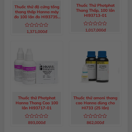
Thuốc Thử Photphat
Thuốc thử độ cứng tổng
Thang Thấp, 100 lần
thang thấp Hanna máy
HI93713-01
đo 100 lần đo HI93735-
00
1,017,000
đ
Được
1,371,000
đ
Được
xếp
xếp
hạng
hạng
0
0
5
5
sao
sao
Thuốc thử Photphat
Thuốc thử amoni thang
Hanna Thang Cao 100
cao Hanna dùng cho
lần HI93717-01
HI733 (25 lần)
893,000
đ
862,000
đ
Được
Được
xếp
xếp