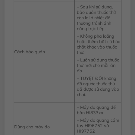
– Sau khi sử dụng,
bảo quản thuốc thử
còn lại ở nhiệt độ
thường tránh ánh
nắng trực tiếp.
– Không pha loãng
hoặc thêm bất cứ hóa
chất khác vào thuốc
Cách bảo quản
thử.
– Luôn sử dụng thuốc
thử mới cho mỗi lần
đo.
– TUYỆT ĐỐI không
đổ ngược thuốc thử
đã được sử dụng vào
chai.
– Máy đo quang để
bàn HI833xx
– Máy đo quang cầm
tay HI96752 và
Dùng cho máy đo
HI97752