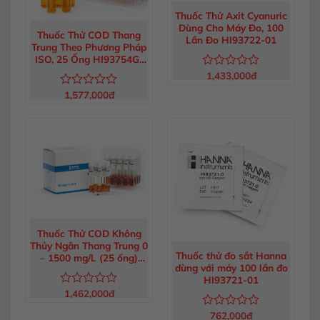
Thuốc Thử Axit Cyanuric
Dùng Cho Máy Đo, 100
Thuốc Thử COD Thang
Lần Đo HI93722-01
Trung Theo Phương Pháp
ISO, 25 Ống HI93754G-
25
1,433,000
đ
Được
xếp
1,577,000
đ
Được
hạng
xếp
0
hạng
5
0
sao
5
sao
Thuốc Thử COD Không
Thủy Ngân Thang Trung 0
Thuốc thử đo sắt Hanna
– 1500 mg/L (25 ống)
dùng với máy 100 lần đo
HI93754E-25
HI93721-01
1,462,000
đ
Được
xếp
762,000
đ
Được
hạng