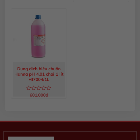
xếp
0
hạng
5
0
sao
5
sao
Dung dịch hiệu chuẩn
Hanna pH 4.01 chai 1 lít
HI7004/1L
601,000
đ
Được
xếp
hạng
0
5
sao