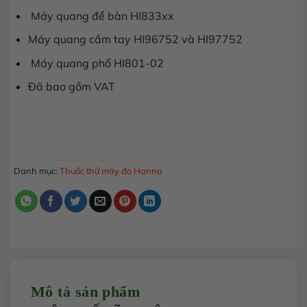
Máy quang để bàn HI833xx
Máy quang cầm tay HI96752 và HI97752
Máy quang phổ HI801-02
Đã bao gồm VAT
Thuốc thử canxi Hanna 50 lần đo HI937521-01 số lượng
MUA HÀNG
Danh mục:
Thuốc thử máy đo Hanna
Mô tả sản phẩm