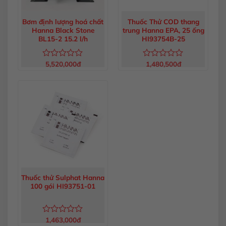
Bơm định lượng hoá chất
Thuốc Thử COD thang
Hanna Black Stone
trung Hanna EPA, 25 ống
BL15-2 15.2 l/h
HI93754B-25
5,520,000
đ
1,480,500
đ
Được
Được
xếp
xếp
hạng
hạng
0
0
5
5
sao
sao
Thuốc thử Sulphat Hanna
100 gói HI93751-01
1,463,000
đ
Được