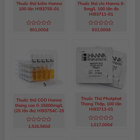
Thuốc thử kiềm Hanna
Thuốc thử clo Hanna 0-
100 lần HI93755-01
5mg/L 100 lần đo
HI93711-01
801,000
đ
832,000
đ
Được
Được
xếp
xếp
hạng
hạng
0
0
5
5
sao
sao
Thuốc Thử Photphat
Thuốc thử COD Hanna
Thang Thấp, 100 lần
thang cao 0-15000mg/L
HI93713-01
(25 lần đo) HI93754C-25
1,017,000
đ
Được
1,526,560
đ
Được
xếp
xếp
hạng
hạng