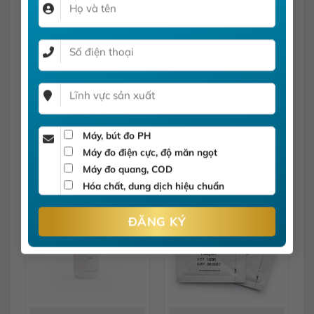
sao
Thuốc Thử Iot Dùng Cho
Dung dịch hiệu chuẩn
Máy Đo Quang,100 lần
Hanna pH 10.01 chai 1 lít
HI93718-01
HI7010/1L
Máy, bút đo PH
Máy đo điện cực, độ măn ngọt
832,000
đ
601,000
đ
Được
Được
Máy đo quang, COD
xếp
xếp
hạng
Hóa chất, dung dịch hiệu chuẩn
hạng
0
0
5
5
sao
sao