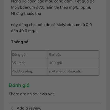
Nồng độ càng cao mẫu càng đậm. Kết quả đo
Molybdenum được hiển thị theo mg/L (ppm).
Những thuốc thử
này dùng cho mẫu đo có Molybdenum từ 0.0
đến 40.0 mg/L.
Thông số
Đóng gói
Gói bột
Số lượng
100 gói
Phương pháp
axit mercaptoacetic
Đánh giá
There are no reviews yet
Add a review