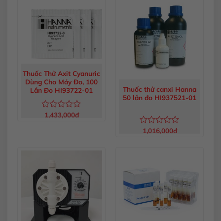
0
0
5
5
sao
sao
Thuốc Thử Axit Cyanuric
Dùng Cho Máy Đo, 100
Thuốc thử canxi Hanna
Lần Đo HI93722-01
50 lần đo HI937521-01
1,433,000
đ
Được
xếp
1,016,000
đ
hạng
Được
0
xếp
5
hạng
sao
0
5
sao