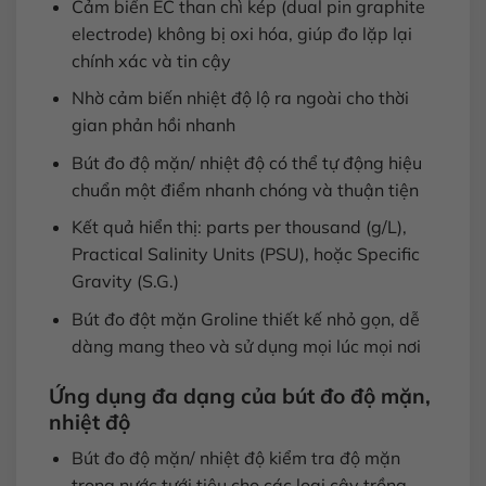
Cảm biến EC than chì kép (dual pin graphite
electrode) không bị oxi hóa, giúp đo lặp lại
chính xác và tin cậy
Nhờ cảm biến nhiệt độ lộ ra ngoài cho thời
gian phản hồi nhanh
Bút đo độ mặn/ nhiệt độ có thể tự động hiệu
chuẩn một điểm nhanh chóng và thuận tiện
Kết quả hiển thị: parts per thousand (g/L),
Practical Salinity Units (PSU), hoặc Specific
Gravity (S.G.)
Bút đo đột mặn Groline thiết kế nhỏ gọn, dễ
dàng mang theo và sử dụng mọi lúc mọi nơi
Ứng dụng đa dạng của bút đo độ mặn,
nhiệt độ
Bút đo độ mặn/ nhiệt độ kiểm tra độ mặn
trong nước tưới tiêu cho các loại cây trồng