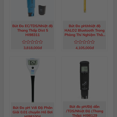
Bút Đo EC/TDS/Nhiệt độ
Bút Đo pH/nhiệt độ
Thang Thấp Dist 5
HALO2 Bluetooth Trong
HI98311
Phòng Thí Nghiệm Thân
Nhựa HI9810422
3,818,000
đ
4,105,000
đ
Được
Được
xếp
xếp
hạng
hạng
0
0
5
5
sao
sao
Bút đo pH/Độ dẫn
Bút Đo pH Với Độ Phân
/TDS/Nhiệt Độ (Thang
Giải 0.01 chuyên Hồ Bơi
Thấp) HI98129
HI981004