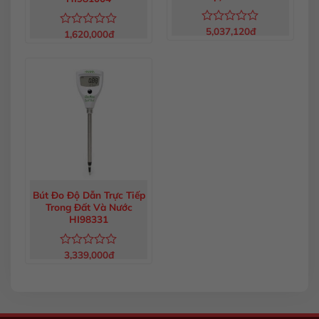
5,037,120
đ
Được
1,620,000
đ
Được
xếp
xếp
hạng
hạng
0
0
5
5
sao
sao
Bút Đo Độ Dẫn Trực Tiếp
Trong Đất Và Nước
HI98331
3,339,000
đ
Được
xếp
hạng
0
5
sao