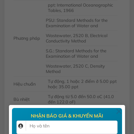
ppt: International Oceanographic
Tables, 1966
PSU: Standard Methods for the
Examination of Water and
Wastewater, 2520 B, Electrical
Phương pháp
Conductivity Method
S.G.: Standard Methods for the
Examination of Water and
Wastewater, 2520 C, Density
Method
Tự động, 1 hoặc 2 điểm ở 5.00 ppt
Hiệu chuẩn
hoặc 35.00 ppt
Tự động từ 5.0 đến 50.0
o
C (41.0
Bù nhiệt
đến 122.0
o
F)
×
1 pin CR2032 3V Lithium-ion
NHẬN BÁO GIÁ & KHUYẾN MÃI
Pin
Sử dụng được khoảng 100 giờ liên
tục