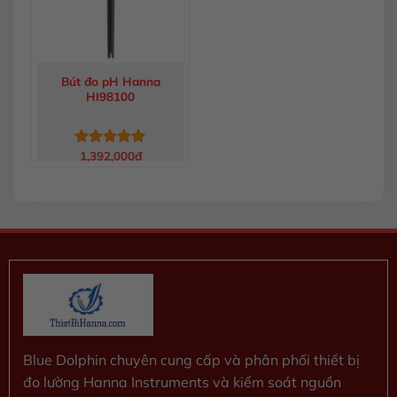
Bút đo pH Hanna
HI98100
1,392,000
đ
Được xếp
hạng
5.00
5 sao
Blue Dolphin chuyên cung cấp và phân phối thiết bị
đo lường Hanna Instruments và kiểm soát nguồn