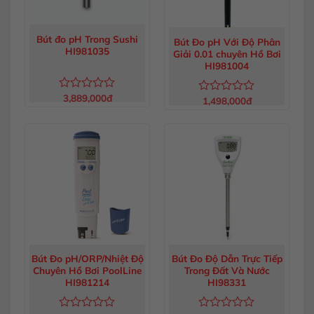
Bút đo pH Trong Sushi
Bút Đo pH Với Độ Phân
HI981035
Giải 0.01 chuyên Hồ Bơi
HI981004
3,889,000
đ
Được
1,498,000
đ
Được
xếp
xếp
hạng
hạng
0
0
5
5
sao
sao
Bút Đo pH/ORP/Nhiệt Độ
Bút Đo Độ Dẫn Trực Tiếp
Chuyên Hồ Bơi PoolLine
Trong Đất Và Nước
HI981214
HI98331