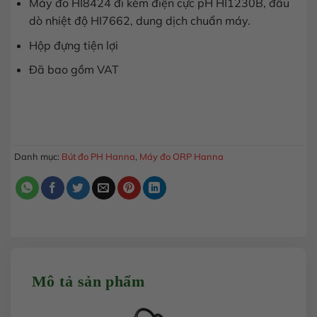
Máy đo HI8424 đi kèm điện cực pH HI1230B, đầu
dò nhiệt độ HI7662, dung dịch chuẩn máy.
Hộp đựng tiện lợi
Đã bao gồm VAT
Máy đo pH cầm tay Hanna HI8424 số lượng
MUA HÀNG
Danh mục:
Bút đo PH Hanna
,
Máy đo ORP Hanna
Mô tả sản phẩm