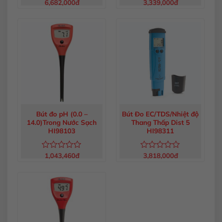
6,682,000
đ
3,339,000
đ
Được
Được
xếp
xếp
hạng
hạng
0
0
5
5
sao
sao
Bút đo pH (0.0 –
Bút Đo EC/TDS/Nhiệt độ
14.0)Trong Nước Sạch
Thang Thấp Dist 5
HI98103
HI98311
1,043,460
đ
3,818,000
đ
Được
Được
xếp
xếp
hạng
hạng
0
0
5
5
sao
sao