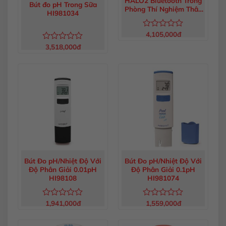
HALO2 Bluetooth Trong
Bút đo pH Trong Sữa
Phòng Thí Nghiệm Thân
HI981034
Nhựa HI9810422
4,105,000
đ
Được
xếp
3,518,000
đ
Được
hạng
xếp
0
hạng
5
0
sao
5
sao
Bút Đo pH/Nhiệt Độ Với
Bút Đo pH/Nhiệt Độ Với
Độ Phân Giải 0.01pH
Độ Phân Giải 0.1pH
HI98108
HI981074
1,941,000
đ
1,559,000
đ
Được
Được
xếp
xếp
hạng
hạng