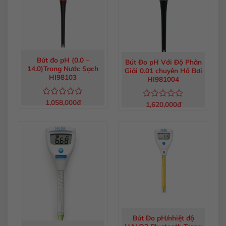
Bút đo pH (0.0 –
Bút Đo pH Với Độ Phân
14.0)Trong Nước Sạch
Giải 0.01 chuyên Hồ Bơi
HI98103
HI981004
1,058,000
đ
Được
1,620,000
đ
Được
xếp
xếp
hạng
hạng
0
0
5
5
sao
sao
Bút Đo pH/nhiệt độ