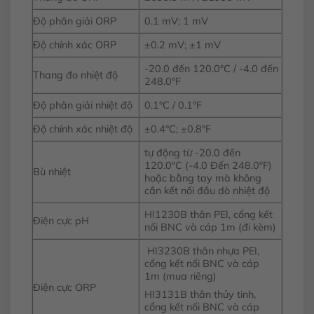
Độ phân giải ORP
0.1 mV; 1 mV
Độ chính xác ORP
±0.2 mV; ±1 mV
-20.0 đến 120.0°C / -4.0 đến
Thang đo nhiệt độ
248.0°F
Độ phân giải nhiệt độ
0.1°C / 0.1°F
Độ chính xác nhiệt độ
±0.4°C; ±0.8°F
tự động từ -20.0 đến
120.0ºC (-4.0 Đến 248.0ºF)
Bù nhiệt
hoặc bằng tay mà không
cần kết nối đầu dò nhiệt độ
HI1230B thân PEI, cổng kết
Điện cực pH
nối BNC và cáp 1m (đi kèm)
HI3230B thân nhựa PEI,
cổng kết nối BNC và cáp
1m (mua riêng)
Điện cực ORP
HI3131B thân thủy tinh,
cổng kết nối BNC và cáp