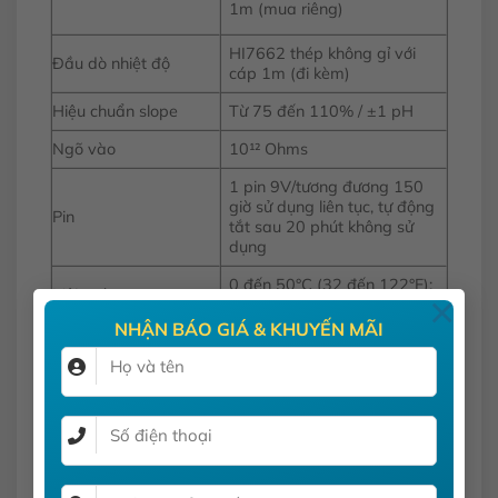
1m (mua riêng)
HI7662 thép không gỉ với
Đầu dò nhiệt độ
cáp 1m (đi kèm)
Hiệu chuẩn slope
Từ 75 đến 110% / ±1 pH
Ngõ vào
10¹² Ohms
1 pin 9V/tương đương 150
giờ sử dụng liên tục, tự động
Pin
tắt sau 20 phút không sử
dụng
0 đến 50°C (32 đến 122°F);
Môi trường
×
RH max 100%
NHẬN BÁO GIÁ & KHUYẾN MÃI
Kích thước
164 x 76 x 45 mm
Khối Lượng
180 g
12 tháng cho máy và 06
tháng cho điện cực
Bảo hành
(đối với sản phẩm còn
nguyên tem và phiếu bảo