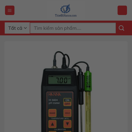
Chuyển
đến
nội
dung
Tìm
kiếm: