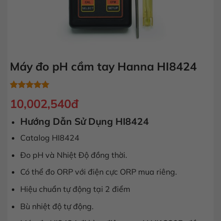
Máy đo pH cầm tay Hanna HI8424
5.00
1
trên 5
10,002,540
đ
dựa trên
đánh giá
Hướng Dẫn Sử Dụng HI8424
Catalog HI8424
Đo pH và Nhiệt Độ đồng thời.
Có thể đo ORP với điện cực ORP mua riêng.
Hiệu chuẩn tự động tại 2 điểm
Bù nhiệt độ tự động.