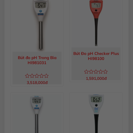
0
0
5
5
sao
sao
Bút Đo pH Checker Plus
Bút đo pH Trong Bia
HI98100
HI981031
1,591,000
đ
Được
3,518,000
đ
Được
xếp
xếp
hạng
hạng
0
0
5
5
sao
sao