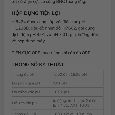
tất cả điện cực có cổng BNC tương ứng.
HỘP ĐỰNG TIỆN LỢI
HI8424 được cung cấp với điện cực pH
HI1230B, đầu dò nhiệt độ HI7662, gói dung
dịch đệm pH 4.01 và pH 7.01, pin, hướng dẫn
và hộp đựng máy.
ĐIỆN CỰC ORP mua riêng khi cần đo ORP
THÔNG SỐ KỸ THUẬT
Thang đo pH
-2.00 đến 16.00 pH
Độ phân giải pH
0.01 pH
Độ chính xác pH
±0.02 pH
tự động, tại 1 hoặc 2 điểm
Hiệu chuẩn pH
(pH 4.01, 7.01, 10.01)
Thang đo ORP
±699.9 mV; ±1999 mV