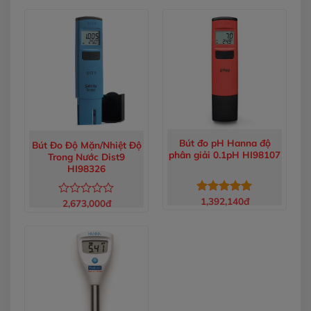
hạng
hạng
0
0
5
5
sao
sao
Bút đo pH Hanna độ
Bút Đo Độ Mặn/Nhiệt Độ
phân giải 0.1pH HI98107
Trong Nước Dist9
HI98326
1,392,140
đ
Được xếp
2,673,000
đ
Được
hạng
5.00
xếp
5 sao
hạng
0
5
sao