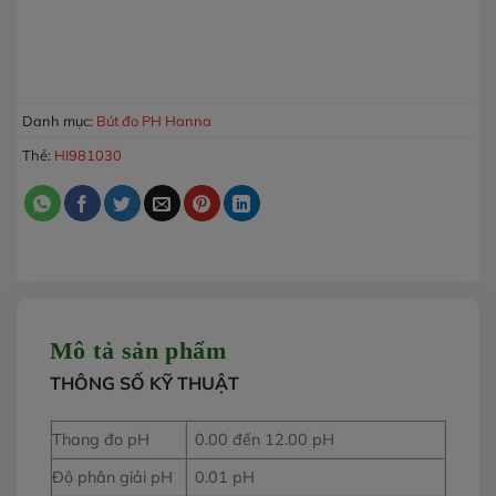
Bút Đo pH Trực Tiếp Trong Đất Trồng Và Nước GroLine HI981
MUA HÀNG
Danh mục:
Bút đo PH Hanna
Thẻ:
HI981030
Mô tả sản phẩm
THÔNG SỐ KỸ THUẬT
Thang đo pH
0.00 đến 12.00 pH
Độ phân giải pH
0.01 pH