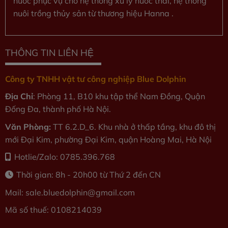
nước phục vụ cho hệ thống xử lý nước thải, hệ thống
nuôi trồng thủy sản từ thương hiệu Hanna .
THÔNG TIN LIÊN HỆ
Công ty TNHH vật tư công nghiệp Blue Dolphin
Địa Chỉ
: Phòng 11, B10 khu tập thể Nam Đồng, Quận
Đống Đa, thành phố Hà Nội.
Văn Phòng:
TT 6.2.D_6. Khu nhà ở thấp tầng, khu đô thị
mới Đại Kim, phường Đại Kim, quận Hoàng Mai, Hà Nội
Hotlie/Zalo: 0785.396.768
Thời gian: 8h - 20h00 từ Thứ 2 đến CN
Mail: sale.bluedolphin
@gmail.com
Mã số thuế: 0108214039