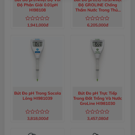
Độ Phân Giải 0.01pH
Độ GROLINE Chống
HI98108
Thấm Nước Trong Thủy
Canh HI98131
1,941,000
đ
6,205,000
đ
Được
Được
xếp
xếp
hạng
hạng
0
0
5
5
sao
sao
Bút Đo pH Trong Socola
Bút Đo pH Trực Tiếp
Lỏng HI981039
Trong Đất Trồng Và Nước
GroLine HI981030
3,818,000
đ
3,457,080
đ
Được
Được
xếp
xếp
hạng
hạng
0
0