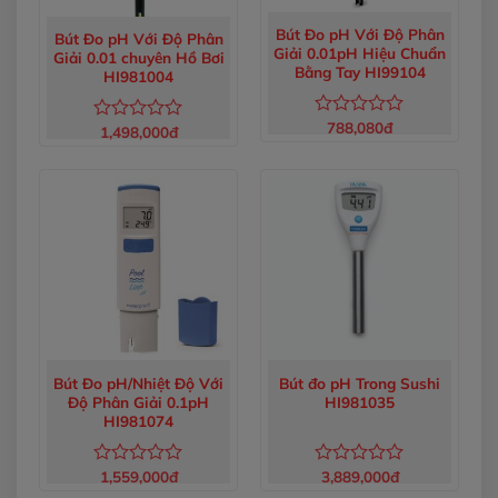
Bút Đo pH Với Độ Phân
Bút Đo pH Với Độ Phân
Giải 0.01pH Hiệu Chuẩn
Giải 0.01 chuyên Hồ Bơi
Bằng Tay HI99104
HI981004
788,080
đ
Được
1,498,000
đ
Được
xếp
xếp
hạng
hạng
0
0
5
5
sao
sao
Bút Đo pH/Nhiệt Độ Với
Bút đo pH Trong Sushi
Độ Phân Giải 0.1pH
HI981035
HI981074
1,559,000
đ
3,889,000
đ
Được
Được
xếp
xếp