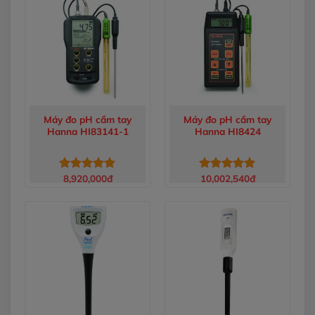
5
5
sao
sao
Máy đo pH cầm tay
Máy đo pH cầm tay
Hanna HI83141-1
Hanna HI8424
8,920,000
đ
10,002,540
đ
Được xếp
Được xếp
hạng
5.00
hạng
5.00
5 sao
5 sao