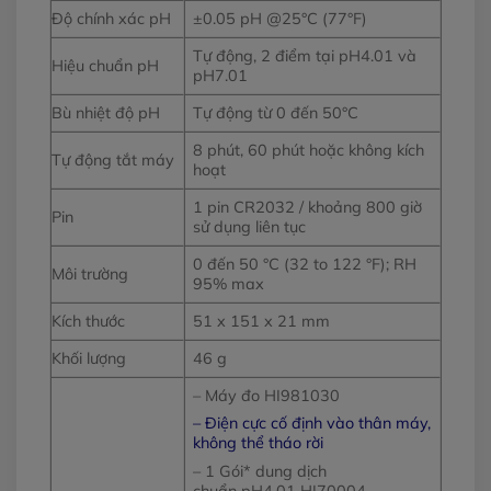
Độ chính xác pH
±0.05 pH @25°C (77°F)
Tự động, 2 điểm tại pH4.01 và
Hiệu chuẩn pH
pH7.01
Bù nhiệt độ pH
Tự động từ 0 đến 50°C
8 phút, 60 phút hoặc không kích
Tự động tắt máy
hoạt
1 pin CR2032 / khoảng 800 giờ
Pin
sử dụng liên tục
0 đến 50 °C (32 to 122 °F); RH
Môi trường
95% max
Kích thước
51 x 151 x 21 mm
Khối lượng
46 g
– Máy đo HI981030
– Điện cực cố định vào thân máy,
không thể tháo rời
– 1 Gói* dung dịch
chuẩn pH4.01 HI70004