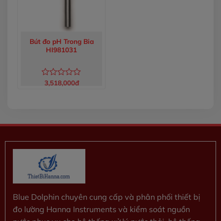
Bút đo pH Trong Bia
HI981031
3,518,000
đ
Được
xếp
hạng
0
5
sao
Blue Dolphin chuyên cung cấp và phân phối thiết bị
đo lường Hanna Instruments và kiểm soát nguồn