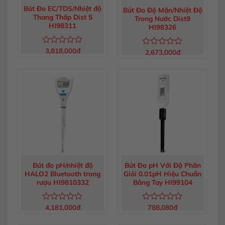
Bút Đo EC/TDS/Nhiệt độ
Bút Đo Độ Mặn/Nhiệt Độ
Thang Thấp Dist 5
Trong Nước Dist9
HI98311
HI98326
3,818,000
đ
Được
2,673,000
đ
Được
xếp
xếp
hạng
hạng
0
0
5
5
sao
sao
Bút đo pH/nhiệt độ
Bút Đo pH Với Độ Phân
HALO2 Bluetooth trong
Giải 0.01pH Hiệu Chuẩn
rượu HI9810332
Bằng Tay HI99104
4,181,000
đ
788,080
đ
Được
Được
xếp
xếp
hạng
hạng