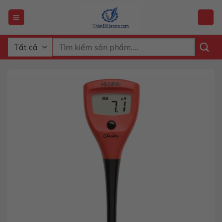
Chuyển
đến
nội
dung
Tìm
kiếm: