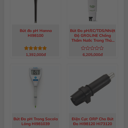
Bút đo pH Hanna
Bút Đo pH/EC/TDS/Nhiệt
HI98100
Độ GROLINE Chống
Thấm Nước Trong Thủy
Canh HI98131
1,392,000
đ
6,205,000
đ
Được xếp
Được
hạng
5.00
xếp
5 sao
hạng
0
5
sao
Bút Đo pH Trong Socola
Điện Cực ORP Cho Bút
Lỏng HI981039
Đo HI98120 HI73120