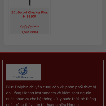
Bút Đo pH Checker Plus
HI98100
1,591,000
đ
Được
xếp
hạng
0
5
sao
Blue Dolphin chuyên cung cấp và phân phối thiết bị
đo lường Hanna Instruments và kiểm soát nguồn
nước phục vụ cho hệ thống xử lý nước thải, hệ thống
nuôi trồng thủy sản từ thương hiệu Hanna .