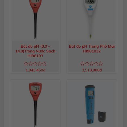
5
sao
Bút đo pH (0.0 –
Bút đo pH Trong Phô Mai
14.0)Trong Nước Sạch
HI981032
HI98103
1,043,460
đ
3,518,000
đ
Được
Được
xếp
xếp
hạng
hạng
0
0
5
5
sao
sao