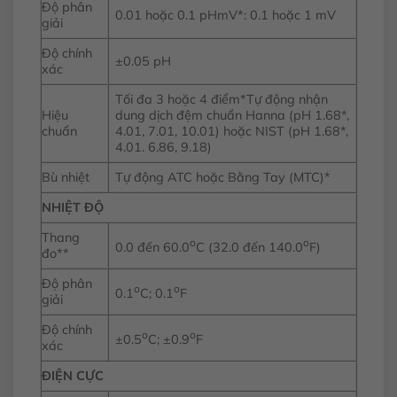
Độ phân
0.01 hoặc 0.1 pHmV*: 0.1 hoặc 1 mV
giải
Độ chính
±0.05 pH
xác
Tối đa 3 hoặc 4 điểm*Tự động nhận
Hiệu
dung dịch đệm chuẩn Hanna (pH 1.68*,
chuẩn
4.01, 7.01, 10.01) hoặc NIST (pH 1.68*,
4.01. 6.86, 9.18)
Bù nhiệt
Tự động ATC hoặc Bằng Tay (MTC)*
NHIỆT ĐỘ
Thang
o
o
0.0 đến 60.0
C (32.0 đến 140.0
F)
đo**
Độ phân
o
o
0.1
C; 0.1
F
giải
Độ chính
o
o
±0.5
C; ±0.9
F
xác
ĐIỆN CỰC