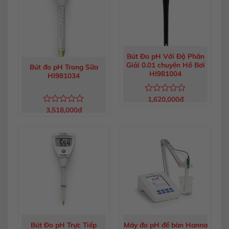
Bút Đo pH Với Độ Phân
Giải 0.01 chuyên Hồ Bơi
Bút đo pH Trong Sữa
HI981004
HI981034
1,620,000
đ
Được
xếp
3,518,000
đ
Được
hạng
xếp
0
hạng
5
0
sao
5
sao
Bút Đo pH Trực Tiếp
Máy đo pH để bàn Hanna