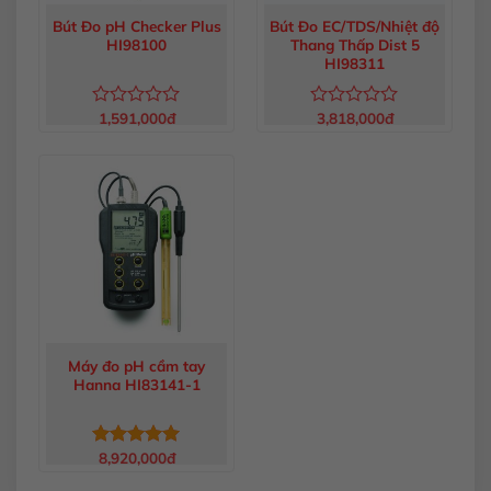
Bút Đo pH Checker Plus
Bút Đo EC/TDS/Nhiệt độ
HI98100
Thang Thấp Dist 5
HI98311
1,591,000
đ
3,818,000
đ
Được
Được
xếp
xếp
hạng
hạng
0
0
5
5
sao
sao
Máy đo pH cầm tay
Hanna HI83141-1
8,920,000
đ
Được xếp
hạng
5.00