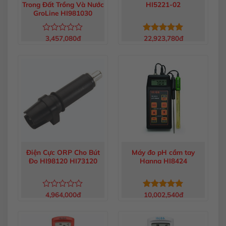
Trong Đất Trồng Và Nước
HI5221-02
GroLine HI981030
3,457,080
đ
22,923,780
đ
Được
Được xếp
xếp
hạng
5.00
hạng
5 sao
0
5
sao
Điện Cực ORP Cho Bút
Máy đo pH cầm tay
Đo HI98120 HI73120
Hanna HI8424
4,964,000
đ
10,002,540
đ
Được
Được xếp
xếp
hạng
5.00
hạng
5 sao
0