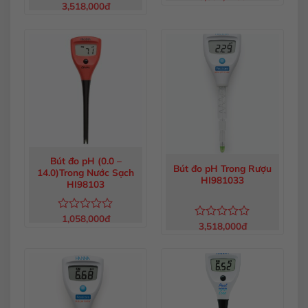
3,518,000
đ
Được
xếp
xếp
hạng
hạng
0
0
5
5
sao
sao
Bút đo pH (0.0 –
Bút đo pH Trong Rượu
14.0)Trong Nước Sạch
HI981033
HI98103
1,058,000
đ
Được
3,518,000
đ
Được
xếp
xếp
hạng
hạng
0
0
5
5
sao
sao