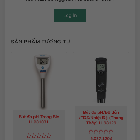
Log In
SẢN PHẨM TƯƠNG TỰ
Bút đo pH/Độ dẫn
Bút đo pH Trong Bia
/TDS/Nhiệt Độ (Thang
HI981031
Thấp) HI98129
5,037,120
đ
Được