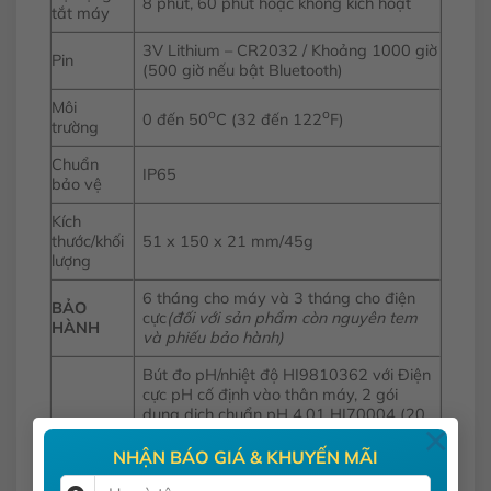
8 phút, 60 phút hoặc không kích hoạt
tắt máy
3V Lithium – CR2032 / Khoảng 1000 giờ
Pin
(500 giờ nếu bật Bluetooth)
Môi
o
o
0 đến 50
C (32 đến 122
F)
trường
Chuẩn
IP65
bảo vệ
Kích
thước/khối
51 x 150 x 21 mm/45g
lượng
6 tháng cho máy và 3 tháng cho điện
BẢO
cực
(đối với sản phẩm còn nguyên tem
HÀNH
và phiếu bảo hành)
Bút đo pH/nhiệt độ HI9810362 với Điện
cực pH cố định vào thân máy, 2 gói
dung dịch chuẩn pH 4.01 HI70004 (20
×
mL), 2 gói dung dịch chuẩn pH 7.01
HI70007 (20 mL), 2 gói dung dịch rửa
NHẬN BÁO GIÁ & KHUYẾN MÃI
điện cực chuyên dụng cho thịt, mỡ và
CUNG