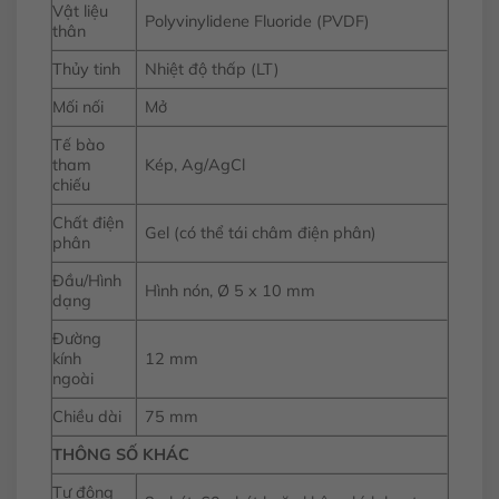
Vật liệu
Polyvinylidene Fluoride (PVDF)
thân
Thủy tinh
Nhiệt độ thấp (LT)
Mối nối
Mở
Tế bào
tham
Kép, Ag/AgCl
chiếu
Chất điện
Gel (có thể tái châm điện phân)
phân
Đầu/Hình
Hình nón, Ø 5 x 10 mm
dạng
Đường
kính
12 mm
ngoài
Chiều dài
75 mm
THÔNG SỐ KHÁC
Tự động