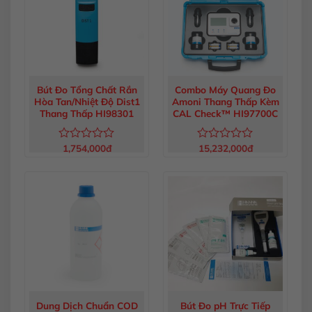
Bút Đo Tổng Chất Rắn
Combo Máy Quang Đo
Hòa Tan/Nhiệt Độ Dist1
Amoni Thang Thấp Kèm
Thang Thấp HI98301
CAL Check™ HI97700C
1,754,000
đ
15,232,000
đ
Được
Được
xếp
xếp
hạng
hạng
0
0
5
5
sao
sao
Dung Dịch Chuẩn COD
Bút Đo pH Trực Tiếp