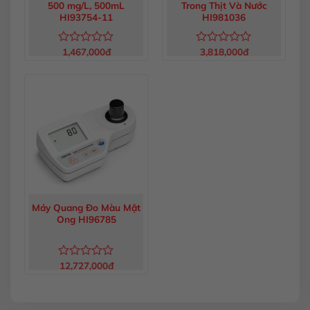
500 mg/L, 500mL
Trong Thịt Và Nước
HI93754-11
HI981036
1,467,000
đ
3,818,000
đ
Được
Được
xếp
xếp
hạng
hạng
0
0
5
5
sao
sao
Máy Quang Đo Màu Mật
Ong HI96785
12,727,000
đ
Được
xếp
hạng
0