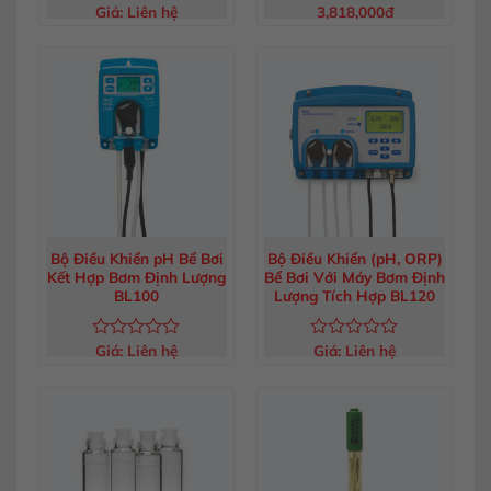
Giá:
Liên hệ
3,818,000
đ
Được
Được
xếp
xếp
hạng
hạng
0
0
5
5
sao
sao
Bộ Điều Khiển pH Bể Bơi
Bộ Điều Khiển (pH, ORP)
Kết Hợp Bơm Định Lượng
Bể Bơi Với Máy Bơm Định
BL100
Lượng Tích Hợp BL120
Giá:
Liên hệ
Giá:
Liên hệ
Được
Được
xếp
xếp
hạng
hạng
0
0
5
5
sao
sao