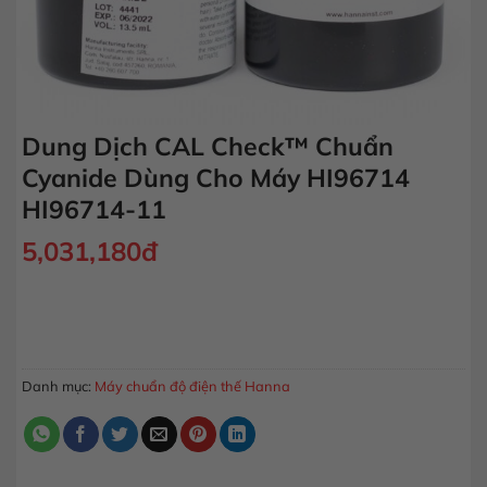
Dung Dịch CAL Check™ Chuẩn
Cyanide Dùng Cho Máy HI96714
HI96714-11
5,031,180
đ
Dung Dịch CAL Check™ Chuẩn Cyanide Dùng Cho Máy HI967
MUA HÀNG
Danh mục:
Máy chuẩn độ điện thế Hanna