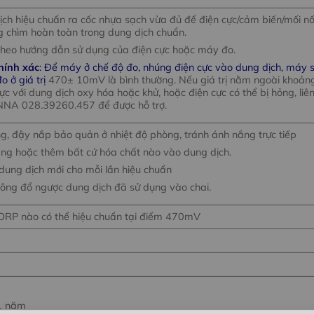
dịch hiệu chuẩn ra cốc nhựa sạch vừa đủ để điện cực/cảm biến/mối nố
 chìm hoàn toàn trong dung dịch chuẩn.
Theo hướng dẫn sử dụng của điện cực hoặc máy đo.
hính xác
: Để máy ở chế độ đo, nhúng điện cực vào dung dịch, máy 
o ở giá trị
470± 10mV là bình thường. Nếu giá trị nằm ngoài khoản
cực với dung dịch oxy hóa hoặc khử, hoặc điện cực có thể bị hỏng, liê
NNA 028.39260.457 để được hỗ trợ.
ng, đậy nắp bảo quản ở nhiệt độ phòng, tránh ánh nắng trực tiếp
ng hoặc thêm bất cứ hóa chất nào vào dung dịch.
dung dịch mới cho mỗi lần hiệu chuẩn
ông đổ ngược dung dịch đã sử dụng vào chai.
ORP nào có thể hiệu chuẩn tại điểm 470mV
1 năm