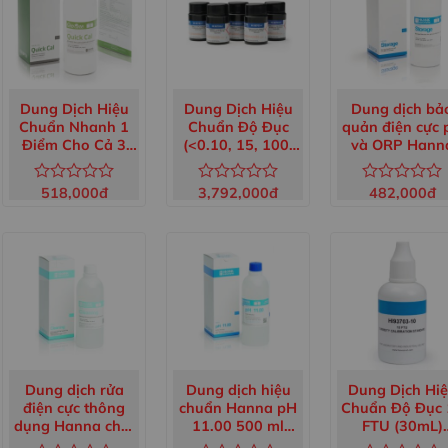
Dung Dịch Hiệu
Dung Dịch Hiệu
Dung dịch bả
Chuẩn Nhanh 1
Chuẩn Độ Đục
quản điện cực 
Điểm Cho Cả 3
(<0.10, 15, 100,
và ORP Hann
Thông Số
750 và 2000 NTU)
chai 500ml
pH/EC/TDS,
HI88703-11
HI70300L
518,000
đ
3,792,000
đ
482,000
đ
Được
Được
Được
500mL HI5036-
xếp
xếp
xếp
050
hạng
hạng
hạng
0
0
0
5
5
5
sao
sao
sao
Dung dịch rửa
Dung dịch hiệu
Dung Dịch Hi
điện cực thông
chuẩn Hanna pH
Chuẩn Độ Đục 
dụng Hanna chai
11.00 500 ml
FTU (30mL)
500ml HI7061L
HI5011
HI93703-10