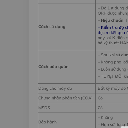
– Đổ 1 ít dung 
ORP được nhúng
–
Hiệu chuẩn
: 
Cách sử dụng
–
Kiểm tra độ c
đọc ra kết quả đ
này, xử lý điện 
hệ kỹ thuật HA
– Sau khi sử dụ
– Không pha loã
Cách bảo quản
– Luôn sử dụng 
– TUYỆT ĐỐI kh
Dùng cho máy đo
Bất kỳ máy đo 
Chứng nhận phân tích (COA)
Có
MSDS
Có
– Không
Bảo hành
– Hạn sử dụng 