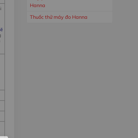
Hanna
i
Thuốc thử máy đo Hanna
sẽ
g
n