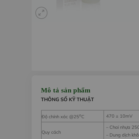
Mô tả sản phẩm
THÔNG SỐ KỸ THUẬT
o
470 ± 10mV
Độ chính xác @25
C
– Chai nhựa 2
Quy cách
– Dung dịch kh