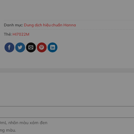
MUA HÀNG
Danh mục:
Dung dịch hiệu chuẩn Hanna
Thẻ:
HI7022M
50mL nhãn màu xám đen
ông màu.