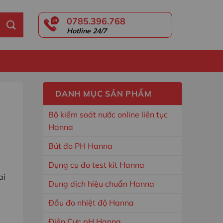
0785.396.768
Hotline 24/7
GIỎ HÀNG
DANH MỤC SẢN PHẨM
Bộ kiểm soát nước online liên tục
Hanna
Bút đo PH Hanna
Dụng cụ đo test kit Hanna
ai
Dung dịch hiệu chuẩn Hanna
Đầu đo nhiệt độ Hanna
Điện Cực pH Hanna
g