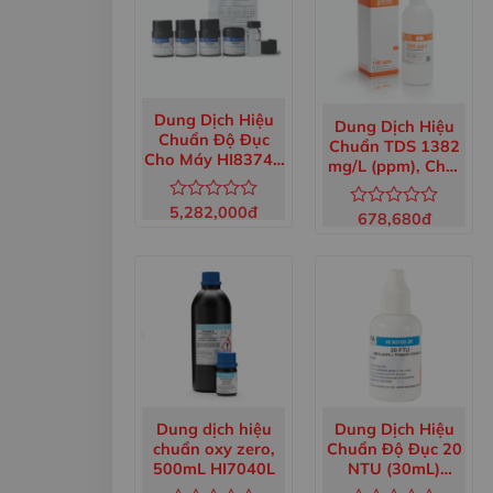
Dung Dịch Hiệu
Dung Dịch Hiệu
Chuẩn Độ Đục
Chuẩn TDS 1382
Cho Máy HI83749
mg/L (ppm), Chai
HI83749-11
500mL HI7032L
5,282,000
đ
Được
678,680
đ
Được
xếp
xếp
hạng
hạng
0
0
5
5
sao
sao
Dung dịch hiệu
Dung Dịch Hiệu
chuẩn oxy zero,
Chuẩn Độ Đục 20
500mL HI7040L
NTU (30mL)
HI93102-20