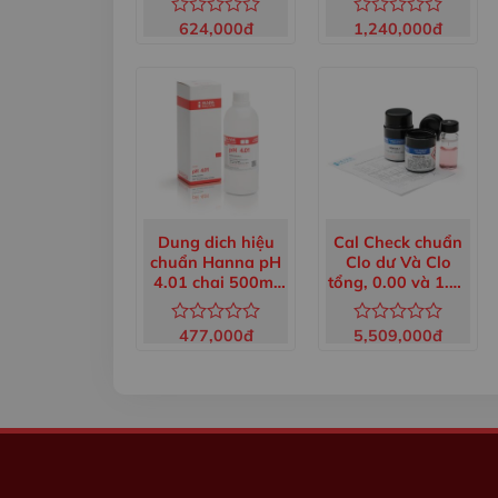
624,000
đ
1,240,000
đ
Được
Được
xếp
xếp
hạng
hạng
0
0
5
5
sao
sao
Dung dich hiệu
Cal Check chuẩn
chuẩn Hanna pH
Clo dư Và Clo
4.01 chai 500ml
tổng, 0.00 và 1.00
HI7004L
mg/L HI93414-11
477,000
đ
5,509,000
đ
Được
Được
xếp
xếp
hạng
hạng
0
0
5
5
sao
sao