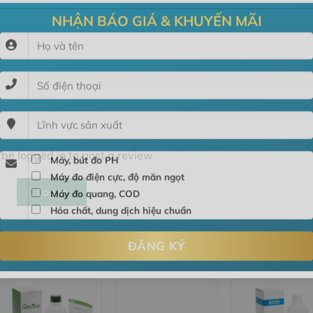
NHẬN BÁO GIÁ & KHUYẾN MÃI
be logged in to post a review
Máy, bút đo PH
Máy đo điện cực, độ măn ngọt
Log In
Máy đo quang, COD
Hóa chất, dung dịch hiệu chuẩn