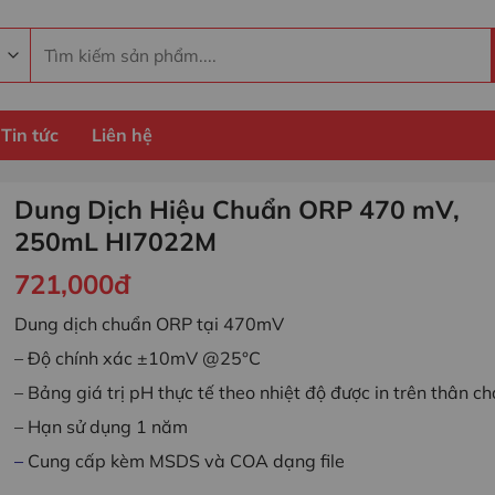
Tìm
kiếm:
Tin tức
Liên hệ
Dung Dịch Hiệu Chuẩn ORP 470 mV,
250mL HI7022M
721,000
đ
Dung dịch chuẩn ORP tại 470mV
– Độ chính xác ±10mV @25°C
– Bảng giá trị pH thực tế theo nhiệt độ được in trên thân ch
– Hạn sử dụng 1 năm
–
Cung cấp kèm MSDS và COA dạng file
Dung Dịch Hiệu Chuẩn ORP 470 mV, 250mL HI7022M số lượn