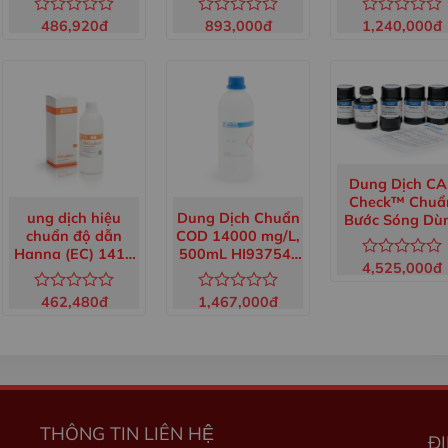
486,920
đ
893,000
đ
1,240,000
đ
Được
Được
Được
xếp
xếp
xếp
hạng
hạng
hạng
0
0
0
5
5
5
sao
sao
sao
Dung Dịch CA
Check™ Chuẩ
ung dịch hiệu
Dung Dịch Chuẩn
Bước Sóng Dù
chuẩn độ dẫn
COD 14000 mg/L,
Để Kiểm Tra M
Hanna (EC) 1413
500mL HI93754-
HI83399 HI833
4,525,000
đ
Được
µS/cm chai 500mL
12
11
xếp
HI7031L
462,480
đ
1,467,000
đ
hạng
Được
Được
0
xếp
xếp
5
hạng
hạng
sao
0
0
5
5
sao
sao
THÔNG TIN LIÊN HỆ
Đ