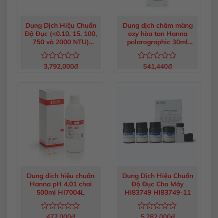
Dung Dịch Hiệu Chuẩn
Dung dịch châm màng
Độ Đục (<0.10, 15, 100,
oxy hòa tan Hanna
750 và 2000 NTU)
polarographic 30ml
HI88703-11
HI7041S
3,792,000
đ
541,440
đ
Được
Được
xếp
xếp
hạng
hạng
0
0
5
5
sao
sao
Dung dich hiệu chuẩn
Dung Dịch Hiệu Chuẩn
Hanna pH 4.01 chai
Độ Đục Cho Máy
500ml HI7004L
HI83749 HI83749-11
477,000
đ
5,282,000
đ
Được
Được