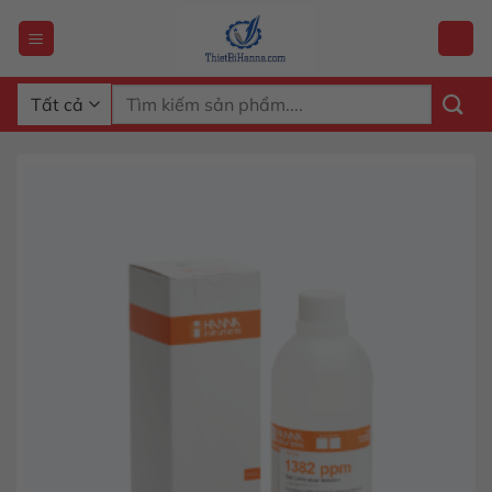
Chuyển
đến
nội
dung
Tìm
kiếm: