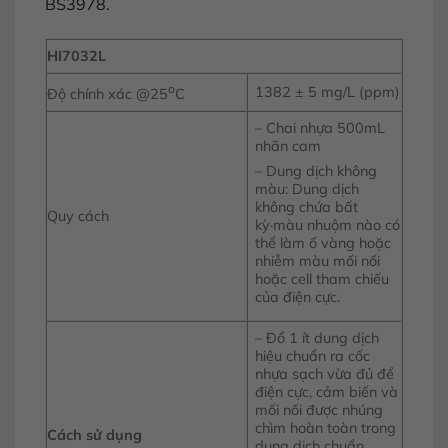
BS3978.
HI7032L
o
1382 ± 5 mg/L (ppm)
Độ chính xác @25
C
– Chai nhựa 500mL
nhãn cam
– Dung dịch không
màu: Dung dịch
không chứa bất
Quy cách
kỳ·màu nhuộm nào có
thể làm ố vàng hoặc
nhiễm màu mối nối
hoặc cell tham chiếu
của điện cực.
– Đổ 1 ít dung dịch
hiệu chuẩn ra cốc
nhựa sạch vừa đủ để
điện cực, cảm biến và
mối nối được nhúng
chìm hoàn toàn trong
Cách sử dụng
dung dịch chuẩn.