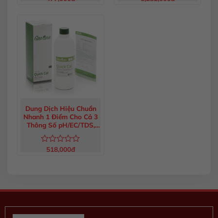
xếp
xếp
hạng
hạng
0
0
5
5
sao
sao
Dung Dịch Hiệu Chuẩn
Nhanh 1 Điểm Cho Cả 3
Thông Số pH/EC/TDS,
500mL HI5036-050
518,000
đ
Được
xếp
hạng
0
5
sao