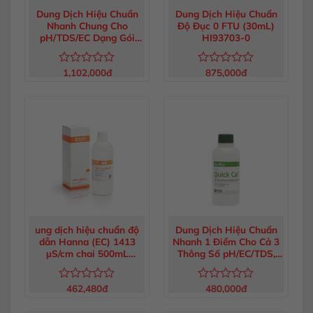
Dung Dịch Hiệu Chuẩn
Dung Dịch Hiệu Chuẩn
Nhanh Chung Cho
Độ Đục 0 FTU (30mL)
pH/TDS/EC Dạng Gói
HI93703-0
20mL (25 gói) HI50036P
1,102,000
đ
875,000
đ
Được
Được
xếp
xếp
hạng
hạng
0
0
5
5
sao
sao
ung dịch hiệu chuẩn độ
Dung Dịch Hiệu Chuẩn
dẫn Hanna (EC) 1413
Nhanh 1 Điểm Cho Cả 3
µS/cm chai 500mL
Thông Số pH/EC/TDS,
HI7031L
230mL HI5036-023
462,480
đ
480,000
đ
Được
Được
xếp
xếp
hạng
hạng