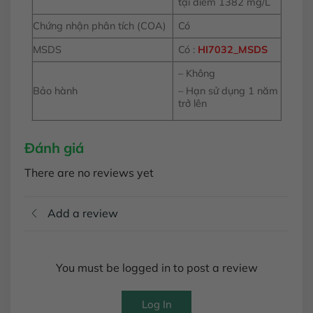
tại điểm 1382 mg/L
Chứng nhận phân tích (COA)
Có
MSDS
Có :
HI7032_MSDS
– Không
Bảo hành
– Hạn sử dụng 1 năm
trở lên
Đánh giá
There are no reviews yet
Add a review
You must be logged in to post a review
Log In