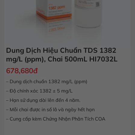
Dung Dịch Hiệu Chuẩn TDS 1382
mg/L (ppm), Chai 500mL HI7032L
678,680
đ
– Dung dịch chuẩn 1382 mg/L (ppm)
– Độ chính xác 1382 ± 5 mg/L
– Hạn sử dụng dài lên đến 4 năm.
– Mỗi chai được in số lô và ngày hết hạn
– Cung cấp kèm Chứng Nhận Phân Tích COA
Dung Dịch Hiệu Chuẩn TDS 1382 mg/L (ppm), Chai 500mL HI