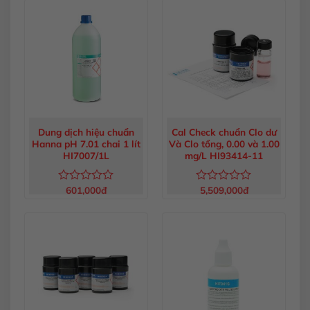
0
0
5
5
sao
sao
Dung dịch hiệu chuẩn
Cal Check chuẩn Clo dư
Hanna pH 7.01 chai 1 lít
Và Clo tổng, 0.00 và 1.00
HI7007/1L
mg/L HI93414-11
601,000
đ
5,509,000
đ
Được
Được
xếp
xếp
hạng
hạng
0
0
5
5
sao
sao