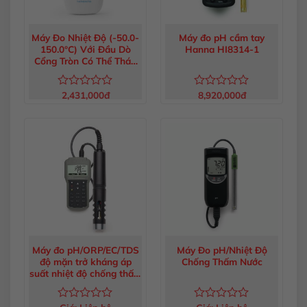
Máy Đo Nhiệt Độ (-50.0-
Máy đo pH cầm tay
150.0°C) Với Đầu Dò
Hanna HI8314-1
Cổng Tròn Có Thể Tháo
Rời HI93501-03
2,431,000
đ
8,920,000
đ
Được
Được
xếp
xếp
hạng
hạng
0
0
5
5
sao
sao
Máy đo pH/ORP/EC/TDS
Máy Đo pH/Nhiệt Độ
độ mặn trở kháng áp
Chống Thấm Nước
suất nhiệt độ chống thấm
nước Hanna HI98195