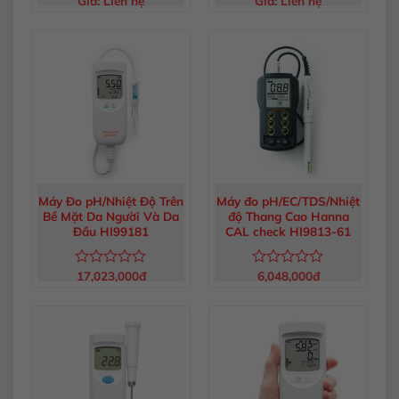
Giá:
Liên hệ
Giá:
Liên hệ
Được
Được
xếp
xếp
hạng
hạng
0
0
5
5
sao
sao
Máy Đo pH/Nhiệt Độ Trên
Máy đo pH/EC/TDS/Nhiệt
Bề Mặt Da Người Và Da
độ Thang Cao Hanna
Đầu HI99181
CAL check HI9813-61
17,023,000
đ
6,048,000
đ
Được
Được
xếp
xếp
hạng
hạng
0
0
5
5
sao
sao