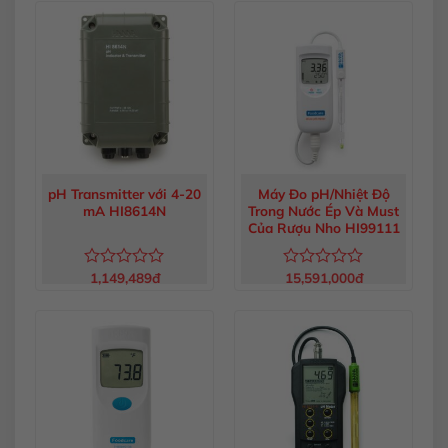
hạng
hạng
0
0
5
5
sao
sao
pH Transmitter với 4-20
Máy Đo pH/Nhiệt Độ
mA HI8614N
Trong Nước Ép Và Must
Của Rượu Nho HI99111
1,149,489
đ
15,591,000
đ
Được
Được
xếp
xếp
hạng
hạng
0
0
5
5
sao
sao