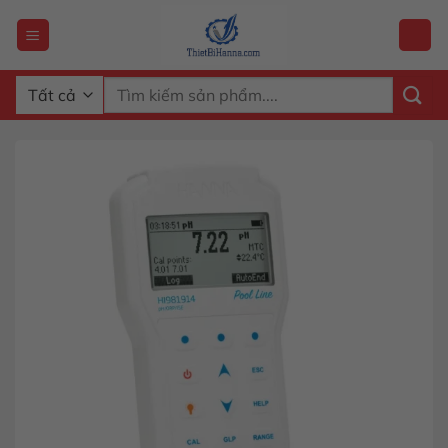
Chuyển
đến
nội
dung
Tìm
kiếm: