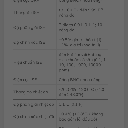
Điện cực ORP
Cổng BNC (mua riêng)
từ 1.00 E⁻⁷ đến 9.99 E¹⁰
Thang đo ISE
nồng độ
3 digits 0.01; 0.1; 1; 10
Độ phân giải ISE
nồng độ
±0.5% giá trị (hóa trị I),
Độ chính xác ISE
±1% giá trị (hóa trị II)
đến 5 điểm với 6 dung
dịch chuẩn có sẵn (0.1, 1,
Hiệu chuẩn ISE
10, 100, 1000, 10000
ppm)
Điện cực ISE
Cổng BNC (mua riêng)
-20.0 đến 120.0°C (-4.0
Thang đo nhiệt độ
đến 248.0°F)
Độ phân giải nhiệt độ
0.1°C (0.1°F)
±0.4°C (±0.8°F) ( không
Độ chính xác nhiệt độ
bao gồm lỗi đầu dò)