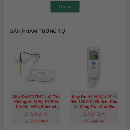
Log In
SẢN PHẨM TƯƠNG TỰ
Máy Đo EC/TDS/NaCl/Trở
Máy Đo Nhiệt Độ (-20.0
Kháng/Nhiệt Độ Để Bàn
đến 120.0°C) Đi Kèm Đầu
Kết Nối Wifi, Ethernet
Dò Cổng Tròn Cho Bia
HI6321-02
HI935012
33,727,000
đ
5,568,000
đ
Được
Được
xếp
xếp