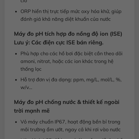
clo
ORP hiển thị trực tiếp mức oxy hóa khử, giúp
đánh giá khả năng diệt khuẩn của nước
Máy đo pH tích hợp đo nồng độ ion (ISE)
Lưu ý: Các điện cực ISE bán riêng.
Phù hợp cho các hồ bơi đặc biệt cần theo dõi
amoni, nitrat, hoặc các ion khác trong hệ
thống lọc
Hỗ trợ đơn vị đa dạng: ppm, mg/L, mol/L, %,
w/v…
Máy đo pH chống nước & thiết kế ngoài
trời mạnh mẽ
Vỏ máy chuẩn IP67, hoạt động bền bỉ trong
môi trường ẩm ướt, ngay cả khi rơi vào nước