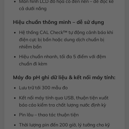
Màn hình LCD đồ họa có đèn nền – dễ đọc kể
cả dưới nắng
Hiệu chuẩn thông minh – dễ sử dụng
Hệ thống CAL Check™ tự động cảnh báo khi
điện cực bị bẩn hoặc dung dịch chuẩn bị
nhiễm bẩn
Hiệu chuẩn nhanh, tối đa 5 điểm với đệm
chuẩn đi kèm
Máy đo pH ghi dữ liệu & kết nối máy tính:
Lưu trữ tới 300 mẫu đo
Kết nối máy tính qua USB, thuận tiện xuất
báo cáo kiểm tra chất lượng nước định kỳ
Pin lâu – thao tác thuận tiện
Thời lượng pin đến 200 giờ, lý tưởng cho kỹ