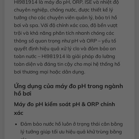
HI981914 là máy đo pH, ORP, ISE và nhiệt độ
chuyên nghiệp, chống nước, được thiết kế lý
tưởng cho các chuyên viên quản lý, bảo trì hồ
bơi và spa. Với độ chính xác cao, độ bền vượt
trội và khả năng phân tích nhanh chóng các
thông số quan trọng như pH và ORP – yếu tố
quyết định hiệu quả xử lý clo và đảm bảo an
toàn nước – HI981914 là giải pháp đo lường
toàn diện và đáng tin cậy cho mọi hệ thống hồ
bơi thương mại hoặc dân dụng.
Ứng dụng của máy đo pH trong ngành
hồ bơi
Máy đo pH kiểm soát pH & ORP chính
xác
Đảm bảo nước hồ luôn ở trạng thái cân bằng
lý tưởng giúp tối ưu hiệu quả khử trùng bằng