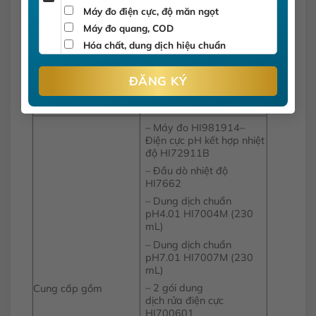
Kích thước
185 x 93 x 35.2 mm
Máy đo điện cực, độ măn ngọt
Máy đo quang, COD
Khối lượng
400 g
Hóa chất, dung dịch hiệu chuẩn
12 tháng cho máy và 06
tháng cho điện cực đi
Bảo hành
kèm.(đối với sản phẩm
còn nguyên tem và phiếu
bảo hành)
– Máy đo HI981914–
Điện cực pH kết hợp nhiệt
độ HI72911B
– Đầu dò nhiệt độ
HI7662
– Dung dịch chuẩn
pH4.01 HI7004M (230
mL)
– Dung dịch chuẩn
pH7.01 HI7007M (230
mL)
– 2 gói dung
Cung cấp gồm
dịch rửa điện cực
HI700601