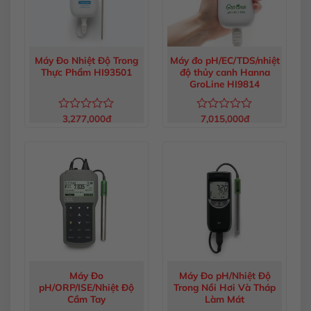
Máy Đo Nhiệt Độ Trong
Máy đo pH/EC/TDS/nhiệt
Thực Phẩm HI93501
độ thủy canh Hanna
GroLine HI9814
3,277,000
đ
7,015,000
đ
Được
Được
xếp
xếp
hạng
hạng
0
0
5
5
sao
sao
Máy Đo
Máy Đo pH/Nhiệt Độ
pH/ORP/ISE/Nhiệt Độ
Trong Nồi Hơi Và Tháp
Cầm Tay
Làm Mát