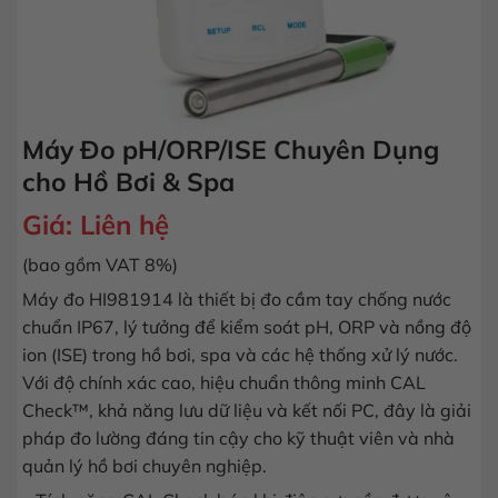
Máy Đo pH/ORP/ISE Chuyên Dụng
cho Hồ Bơi & Spa
Giá:
Liên hệ
(bao gồm VAT 8%)
Máy đo HI981914 là thiết bị đo cầm tay chống nước
chuẩn IP67, lý tưởng để kiểm soát pH, ORP và nồng độ
ion (ISE) trong hồ bơi, spa và các hệ thống xử lý nước.
Với độ chính xác cao, hiệu chuẩn thông minh CAL
Check™, khả năng lưu dữ liệu và kết nối PC, đây là giải
pháp đo lường đáng tin cậy cho kỹ thuật viên và nhà
quản lý hồ bơi chuyên nghiệp.