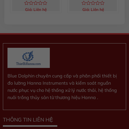
Giá:
Liên hệ
Giá:
Liên hệ
Được
Được
xếp
xếp
hạng
hạng
0
0
5
5
sao
sao
Blue Dolphin chuyên cung cấp và phân phối thiết bị
đo lường Hanna Instruments và kiểm soát nguồn
nước phục vụ cho hệ thống xử lý nước thải, hệ thống
nuôi trồng thủy sản từ thương hiệu Hanna .
THÔNG TIN LIÊN HỆ