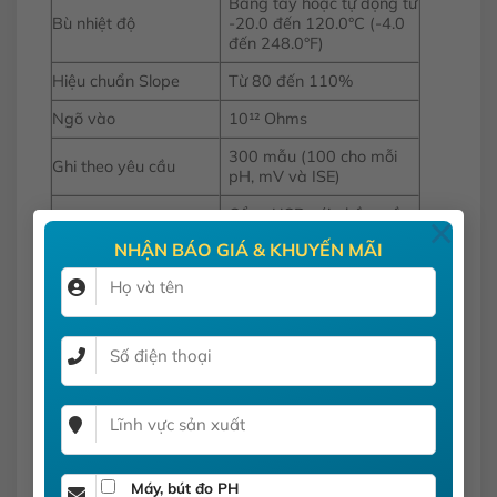
Bằng tay hoặc tự động từ
Bù nhiệt độ
-20.0 đến 120.0°C (-4.0
đến 248.0°F)
Hiệu chuẩn Slope
Từ 80 đến 110%
Ngõ vào
10¹² Ohms
300 mẫu (100 cho mỗi
Ghi theo yêu cầu
pH, mV và ISE)
Cổng USB với phần mềm
×
Kết nối PC
HI 92000 và cáp USB
NHẬN BÁO GIÁ & KHUYẾN MÃI
4 pin 1.5V AA / khoảng
200 giờ sử dụng liên tục
Pin
không đèn nền (50 giờ
với đèn nền)
Tùy chọn: 5, 10, 30, 60
Tự động tắt
phút hoặc không kích
hoạt
0 đến 50°C (32 đến
Môi trường
122°F); RH 100% (IP67)
Máy, bút đo PH