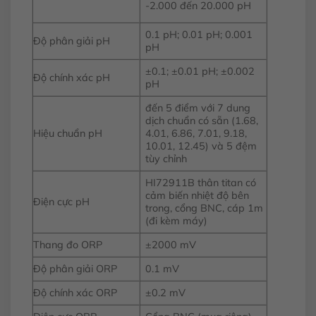
-2.000 đến 20.000 pH
0.1 pH; 0.01 pH; 0.001
Độ phân giải pH
pH
±0.1; ±0.01 pH; ±0.002
Độ chính xác pH
pH
đến 5 điểm với 7 dung
dịch chuẩn có sẵn (1.68,
Hiệu chuẩn pH
4.01, 6.86, 7.01, 9.18,
10.01, 12.45) và 5 đệm
tùy chỉnh
HI72911B thân titan có
cảm biến nhiệt độ bên
Điện cực pH
trong, cổng BNC, cáp 1m
(đi kèm máy)
Thang đo ORP
±2000 mV
Độ phân giải ORP
0.1 mV
Độ chính xác ORP
±0.2 mV