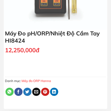
Máy Đo pH/ORP/Nhiệt Độ Cầm Tay
HI8424
12,250,000
đ
Máy Đo pH/ORP/Nhiệt Độ Cầm Tay HI8424 số lượng
MUA HÀNG
Danh mục:
Máy đo ORP Hanna