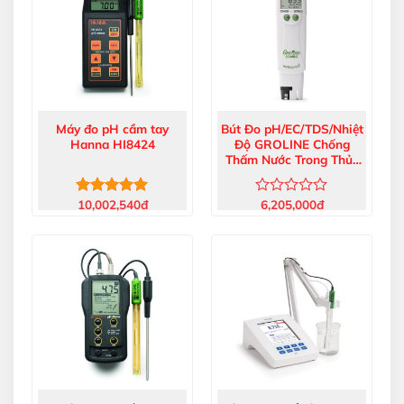
Máy đo pH cầm tay
Bút Đo pH/EC/TDS/Nhiệt
Hanna HI8424
Độ GROLINE Chống
Thấm Nước Trong Thủy
Canh HI98131
10,002,540
đ
6,205,000
đ
Được xếp
Được
hạng
5.00
xếp
5 sao
hạng
0
5
sao