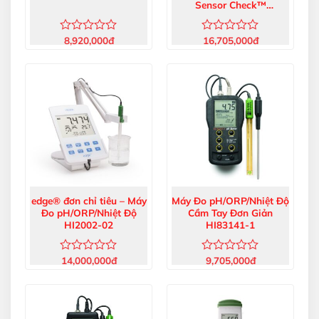
Sensor Check™
HI991003
8,920,000
đ
16,705,000
đ
Được
Được
xếp
xếp
hạng
hạng
0
0
5
5
sao
sao
NHẬN BÁO GIÁ & KHUYẾN MÃI
edge® đơn chỉ tiêu – Máy
Máy Đo pH/ORP/Nhiệt Độ
Đo pH/ORP/Nhiệt Độ
Cầm Tay Đơn Giản
HI2002-02
HI83141-1
14,000,000
đ
9,705,000
đ
Được
Được
Máy, bút đo PH
xếp
xếp
Máy đo điện cực, độ măn ngọt
hạng
hạng
0
0
Máy đo quang, COD
5
5
Hóa chất, dung dịch hiệu chuẩn
sao
sao