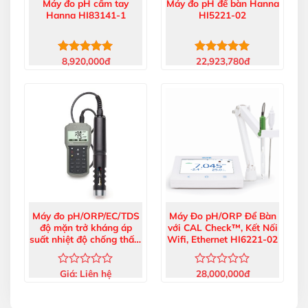
Máy đo pH cầm tay
Máy đo pH để bàn Hanna
Hanna HI83141-1
HI5221-02
8,920,000
đ
22,923,780
đ
Được xếp
Được xếp
hạng
5.00
hạng
5.00
5 sao
5 sao
Máy đo pH/ORP/EC/TDS
Máy Đo pH/ORP Để Bàn
độ mặn trở kháng áp
với CAL Check™, Kết Nối
suất nhiệt độ chống thấm
Wifi, Ethernet HI6221-02
nước Hanna HI98195
Giá:
Liên hệ
28,000,000
đ
Được
Được
xếp
xếp
hạng
hạng
0
0