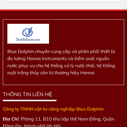
5
5
sao
sao
Blue Dolphin chuyên cung cấp và phân phối thiết bị
đo lường Hanna Instruments và kiểm soát nguồn
nước phục vụ cho hệ thống xử lý nước thải, hệ thống
nuôi trồng thủy sản từ thương hiệu Hanna .
THÔNG TIN LIÊN HỆ
Công ty TNHH vật tư công nghiệp Blue Dolphin
Địa Chỉ
: Phòng 11, B10 khu tập thể Nam Đồng, Quận
Đống Đa, thành phố Hà Nội.