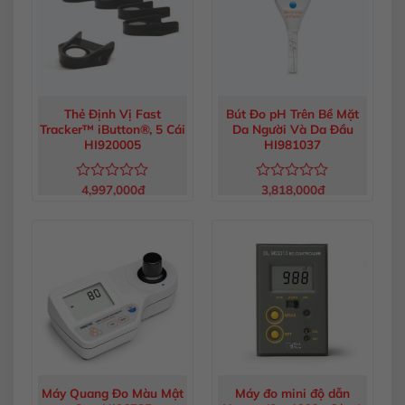
Thẻ Định Vị Fast
Bút Đo pH Trên Bề Mặt
Tracker™ iButton®, 5 Cái
Da Người Và Da Đầu
HI920005
HI981037
4,997,000
đ
3,818,000
đ
Được
Được
xếp
xếp
hạng
hạng
0
0
5
5
sao
sao
Máy Quang Đo Màu Mật
Máy đo mini độ dẫn