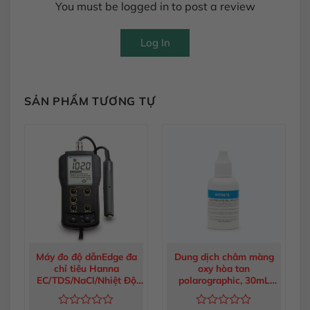
You must be logged in to post a review
Log In
SẢN PHẨM TƯƠNG TỰ
Máy đo độ dẫnEdge đa
Dung dịch châm màng
chỉ tiêu Hanna
oxy hòa tan
EC/TDS/NaCl/Nhiệt Độ
polarographic, 30mL
HI2030-02
HI7041S