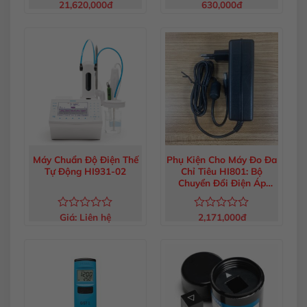
21,620,000
đ
630,000
đ
Được
Được
xếp
xếp
hạng
hạng
0
0
5
5
sao
sao
Máy Chuẩn Độ Điện Thế
Phụ Kiện Cho Máy Đo Đa
Tự Động HI931-02
Chỉ Tiêu HI801: Bộ
Chuyển Đổi Điện Áp
220V HI75220/15
Giá:
Liên hệ
2,171,000
đ
Được
Được
xếp
xếp
hạng
hạng
0
0
5
5
sao
sao