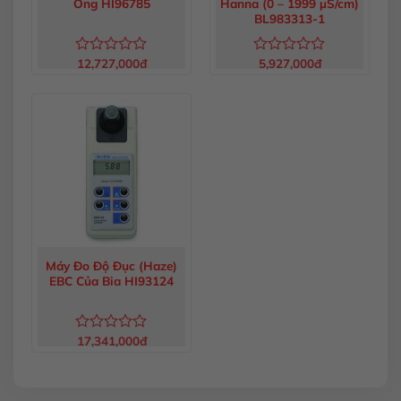
Ong HI96785
Hanna (0 – 1999 µS/cm)
BL983313-1
12,727,000
đ
5,927,000
đ
Được
Được
xếp
xếp
hạng
hạng
0
0
5
5
sao
sao
Máy Đo Độ Đục (Haze)
EBC Của Bia HI93124
17,341,000
đ
Được
xếp
hạng
0
5