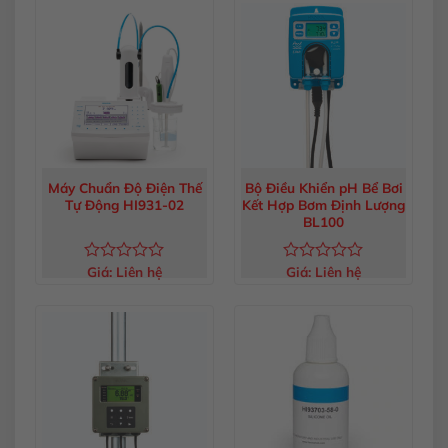
0
0
5
5
sao
sao
Máy Chuẩn Độ Điện Thế
Bộ Điều Khiển pH Bể Bơi
Tự Động HI931-02
Kết Hợp Bơm Định Lượng
BL100
Giá:
Liên hệ
Giá:
Liên hệ
Được
Được
xếp
xếp
hạng
hạng
0
0
5
5
sao
sao