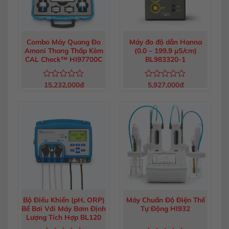
Combo Máy Quang Đo
Máy đo độ dẫn Hanna
Amoni Thang Thấp Kèm
(0.0 – 199.9 µS/cm)
CAL Check™ HI97700C
BL983320-1
15,232,000
đ
5,927,000
đ
Được
Được
xếp
xếp
hạng
hạng
0
0
5
5
sao
sao
Bộ Điều Khiển (pH, ORP)
Máy Chuẩn Độ Điện Thế
Bể Bơi Với Máy Bơm Định
Tự Động HI932
Lượng Tích Hợp BL120