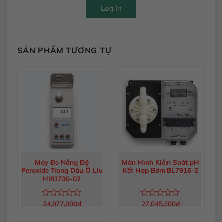
Log In
SẢN PHẨM TƯƠNG TỰ
Máy Đo Nồng Độ
Màn Hình Kiểm Soát pH
Peroxide Trong Dầu Ô Liu
Kết Hợp Bơm BL7916-2
HI83730-02
24,977,000
đ
27,045,000
đ
Được
Được
xếp
xếp
hạng
hạng