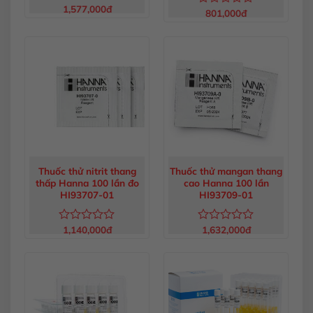
1,577,000
đ
Được
801,000
đ
Được
xếp
xếp
hạng
hạng
0
0
5
5
sao
sao
Thuốc thử nitrit thang
Thuốc thử mangan thang
thấp Hanna 100 lần đo
cao Hanna 100 lần
HI93707-01
HI93709-01
1,140,000
đ
1,632,000
đ
Được
Được
xếp
xếp
hạng
hạng
0
0
5
5
sao
sao