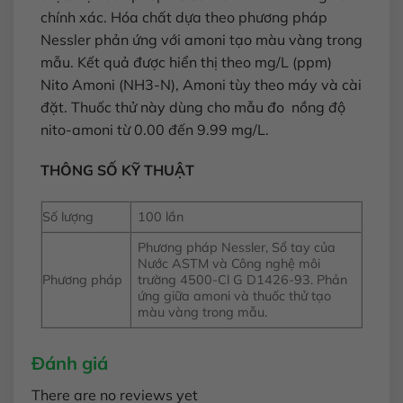
chính xác. Hóa chất dựa theo phương pháp
Nessler phản ứng với amoni tạo màu vàng trong
mẫu. Kết quả được hiển thị theo mg/L (ppm)
Nito Amoni (NH3-N), Amoni tùy theo máy và cài
đặt. Thuốc thử này dùng cho mẫu đo nồng độ
nito-amoni từ 0.00 đến 9.99 mg/L.
THÔNG SỐ KỸ THUẬT
Số lượng
100 lần
Phương pháp Nessler, Sổ tay của
Nước ASTM và Công nghệ môi
Phương pháp
trường 4500-Cl G D1426-93. Phản
ứng giữa amoni và thuốc thử tạo
màu vàng trong mẫu.
Đánh giá
There are no reviews yet