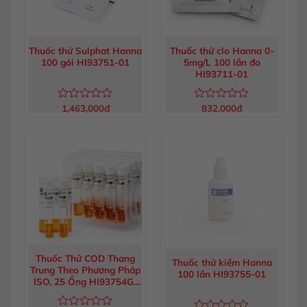
Thuốc thử Sulphat Hanna
Thuốc thử clo Hanna 0-
100 gói HI93751-01
5mg/L 100 lần đo
HI93711-01
1,463,000
đ
832,000
đ
Được
Được
xếp
xếp
hạng
hạng
0
0
5
5
sao
sao
Thuốc Thử COD Thang
Thuốc thử kiềm Hanna
Trung Theo Phương Pháp
100 lần HI93755-01
ISO, 25 Ống HI93754G-
25