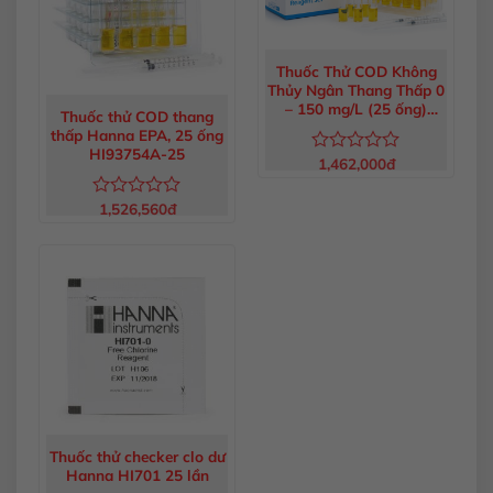
Thuốc Thử COD Không
Thủy Ngân Thang Thấp 0
– 150 mg/L (25 ống)
Thuốc thử COD thang
HI93754D-25
thấp Hanna EPA, 25 ống
HI93754A-25
1,462,000
đ
Được
xếp
hạng
1,526,560
đ
Được
0
xếp
5
hạng
sao
0
5
sao
Thuốc thử checker clo dư
Hanna HI701 25 lần