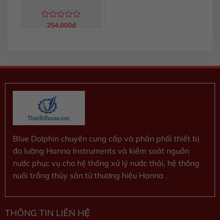
254,000
đ
Được
xếp
hạng
0
5
sao
Blue Dolphin chuyên cung cấp và phân phối thiết bị
đo lường Hanna Instruments và kiểm soát nguồn
nước phục vụ cho hệ thống xử lý nước thải, hệ thống
nuôi trồng thủy sản từ thương hiệu Hanna .
THÔNG TIN LIÊN HỆ