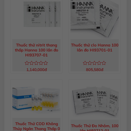
sao
sao
Thuốc thử nitrit thang
Thuốc thử clo Hanna 100
thấp Hanna 100 lần đo
lần đo HI93701-01
HI93707-01
1,140,000
đ
805,580
đ
Được
Được
xếp
xếp
hạng
hạng
0
0
5
5
sao
sao
Thuốc Thử COD Không
Thuốc Thử Đo Nhôm, 100
Thủy Ngân Thang Thấp 0
lần HI93712-01