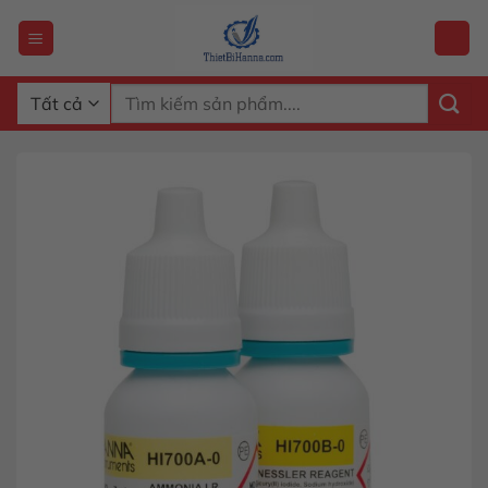
Chuyển
đến
nội
dung
Tìm
kiếm: