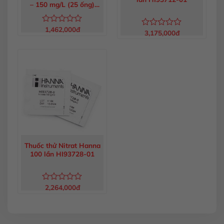
– 150 mg/L (25 ống)
HI93754D-25
1,462,000
đ
Được
3,175,000
đ
Được
xếp
xếp
hạng
hạng
0
0
5
5
sao
sao
Thuốc thử Nitrat Hanna
100 lần HI93728-01
2,264,000
đ
Được
xếp
hạng
0
5