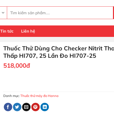
Tìm
kiếm:
Tin tức
Liên hệ
Thuốc Thử Dùng Cho Checker Nitrit Th
Thấp HI707, 25 Lần Đo HI707-25
518,000
đ
Thuốc Thử Dùng Cho Checker Nitrit Thang Thấp HI707, 25 Lầ
MUA HÀNG
Danh mục:
Thuốc thử máy đo Hanna