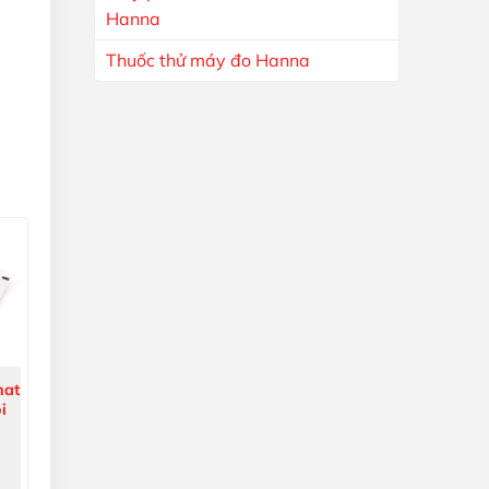
Hanna
Thuốc thử máy đo Hanna
hat
i