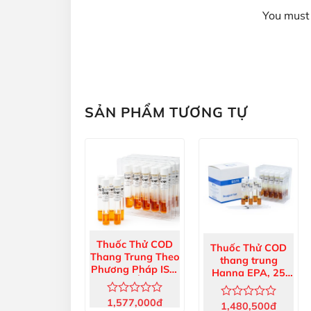
You must 
SẢN PHẨM TƯƠNG TỰ
Thuốc Thử COD
Thuốc Thử COD
Thang Trung Theo
thang trung
Phương Pháp ISO,
Hanna EPA, 25
25 Ống
ống HI93754B-25
HI93754G-25
1,577,000
đ
Được
1,480,500
đ
Được