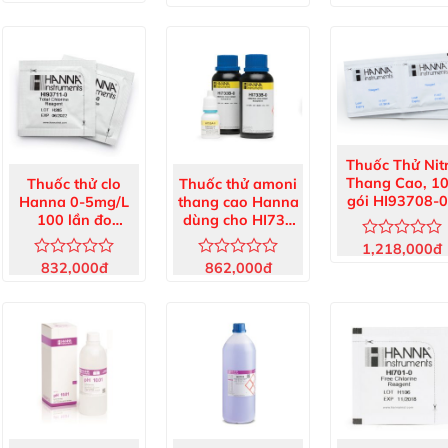
xếp
xếp
xếp
hạng
hạng
hạng
0
0
0
5
5
5
sao
sao
sao
Thuốc Thử Nitr
Thang Cao, 1
Thuốc thử clo
Thuốc thử amoni
gói HI93708-
Hanna 0-5mg/L
thang cao Hanna
100 lần đo
dùng cho HI733
HI93711-01
(25 lần)
1,218,000
đ
Được
xếp
832,000
đ
862,000
đ
Được
Được
hạng
xếp
xếp
0
hạng
hạng
5
0
0
sao
5
5
sao
sao