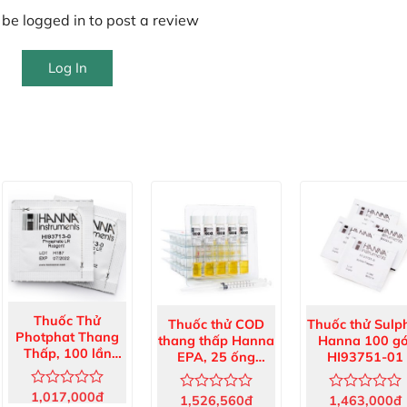
be logged in to post a review
Log In
NHẬN BÁO GIÁ & KHUYẾN MÃI
Máy, bút đo PH
Thuốc Thử
Thuốc thử COD
Thuốc thử Sulp
Máy đo điện cực, độ măn ngọt
Photphat Thang
thang thấp Hanna
Hanna 100 gó
Máy đo quang, COD
Thấp, 100 lần
EPA, 25 ống
HI93751-01
HI93713-01
Hóa chất, dung dịch hiệu chuẩn
HI93754A-25
1,017,000
đ
Được
1,526,560
đ
1,463,000
đ
Được
Được