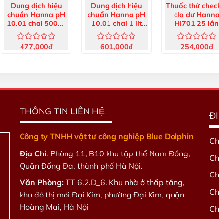
Dung dịch hiệu
Dung dịch hiệu
Thuốc thử chec
chuẩn Hanna pH
chuẩn Hanna pH
clo dư Hann
10.01 chai 500ml
10.01 chai 1 lít
HI701 25 lần
HI7010L
HI7010/1L
477,000
đ
601,000
đ
254,000
đ
Được
Được
Được
xếp
xếp
xếp
hạng
hạng
hạng
0
0
0
5
5
5
sao
sao
sao
THÔNG TIN LIÊN HỆ
Đ
Công ty TNHH vật tư công nghiệp Blue Dolphin
Ch
Địa Chỉ
: Phòng 11, B10 khu tập thể Nam Đồng,
Ch
Quận Đống Đa, thành phố Hà Nội.
Ch
Văn Phòng:
TT 6.2.D_6. Khu nhà ở thấp tầng,
Ch
khu đô thị mới Đại Kim, phường Đại Kim, quận
Hoàng Mai, Hà Nội
Ch