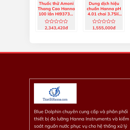
Thuốc thử Amoni
Dung dịch hiệu
Thang Cao Hanna
chuẩn Hanna pH
100 lần HI93733-
4.01 chai 3.75lít
01
HI7004/1G
2,343,420
đ
1,555,000
đ
Được
Được
xếp
xếp
hạng
hạng
0
0
5
5
sao
sao
Blue Dolphin chuyên cung cấp và phân phối
thiết bị đo lường Hanna Instruments và kiểm
soát nguồn nước phục vụ cho hệ thống xử lý