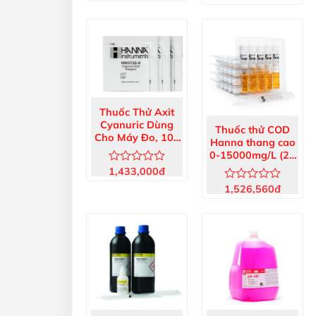
xếp
xếp
hạng
hạng
0
0
5
5
sao
sao
Thuốc Thử Axit
Cyanuric Dùng
Thuốc thử COD
Cho Máy Đo, 100
Hanna thang cao
Lần Đo HI93722-
0-15000mg/L (25
01
lần đo) HI93754C-
1,433,000
đ
Được
25
xếp
1,526,560
đ
Được
hạng
xếp
0
hạng
5
0
sao
5
sao