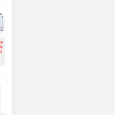
it
00
01