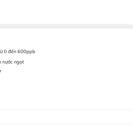
 từ 0 đến 600ppb
n nước ngọt
7