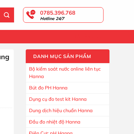
0785.396.768
Hotline 24/7
GIỎ HÀNG
ang
DANH MỤC SẢN PHẨM
Bộ kiểm soát nước online liên tục
Hanna
n Đo HI707-25 số lượng
Bút đo PH Hanna
Dụng cụ đo test kit Hanna
Dung dịch hiệu chuẩn Hanna
Đầu đo nhiệt độ Hanna
Điện Cực pH Hanna