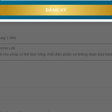
c HI7082S, 30 mL
 (trong máy)
sản phẩm
ụng 1 lần)
Hanna Lab
độ cho phép có thể làm hỏng chất điện phân và không được bảo hàn