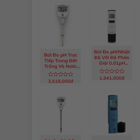
hạng
5 sao
0
5
sao
Bút Đo pH/Nhiệt
Bút Đo pH Trực
Độ Với Độ Phân
Tiếp Trong Đất
Giải 0.01pH
Trồng Và Nước
HI98108
GroLine HI981030
1,941,000
đ
Được
3,518,000
đ
Được
xếp
xếp
hạng
hạng
0
0
5
5
sao
sao