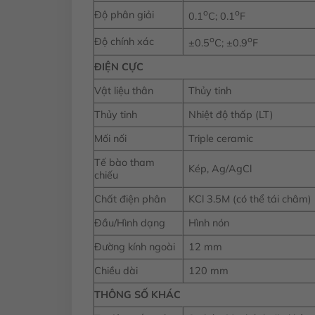
o
o
Độ phân giải
0.1
C; 0.1
F
o
o
Độ chính xác
±0.5
C; ±0.9
F
ĐIỆN CỰC
Vật liệu thân
Thủy tinh
Thủy tinh
Nhiệt độ thấp (LT)
Mối nối
Triple ceramic
Tế bào tham
Kép, Ag/AgCl
chiếu
Chất điện phân
KCl 3.5M (có thể tái châm)
Đầu/Hình dạng
Hình nón
Đường kính ngoài
12 mm
Chiều dài
120 mm
THÔNG SỐ KHÁC