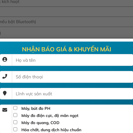
 kích hoạt
nếu bật Bluetooth)
)
NHẬN BÁO GIÁ & KHUYẾN MÃI
g cho điện cực
yên tem và phiếu bảo hành)
n máy, không thể tháo rời
H 4.01 HI70004, 20 mL
Máy, bút đo PH
H 7.01 HI70007, 20 mL
Máy đo điện cực, độ măn ngọt
 cực, 20mL
Máy đo quang, COD
 cực HI9072, 13 mL
Hóa chất, dung dịch hiệu chuẩn