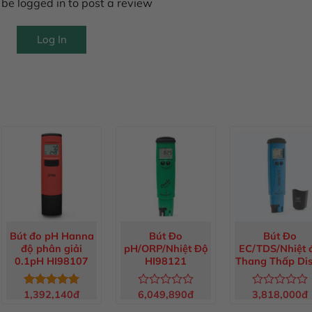
be logged in to post a review
Log In
Bút đo pH Hanna
Bút Đo
Bút Đo
độ phân giải
pH/ORP/Nhiệt Độ
EC/TDS/Nhiệt 
0.1pH HI98107
HI98121
Thang Thấp Dis
HI98311
1,392,140
đ
6,049,890
đ
3,818,000
đ
Được xếp
Được
Được
hạng
5.00
xếp
xếp