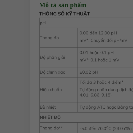
Mô tả sản phẩm
THÔNG SỐ KỸ THUẬT
pH
0.00 đến 12.00 pH
Thang đo
mV*: Chuyển đổi pH/mV
0.01 hoặc 0.1 pH
Độ phân giải
mV*: 0.1 hoặc 1 mV
Độ chính xác
±0.02 pH
Tối đa 3 hoặc 4 điểm*
Hiệu chuẩn
Tự động nhận dung dịch đệ
4.01. 6.86, 9.18)
Bù nhiệt
Tự động ATC hoặc Bằng t
NHIỆT ĐỘ
o
Thang đo**
-5.0 đến 70.0
C (23.0 đến