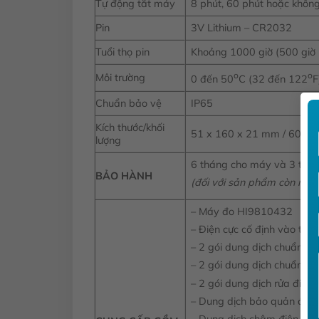
Tự động tắt máy
8 phút, 60 phút hoặc không
Pin
3V Lithium – CR2032
Tuổi thọ pin
Khoảng 1000 giờ (500 giờ 
o
o
Môi trường
0 đến 50
C (32 đến 122
F
Chuẩn bảo vệ
IP65
Kích thước/khối
51 x 160 x 21 mm / 60g
lượng
6 tháng cho máy và 3 thán
BẢO HÀNH
(đối với sản phẩm còn ngu
– Máy đo HI9810432
– Điện cực cố định vào thâ
– 2 gói dung dịch chuẩn p
– 2 gói dung dịch chuẩn p
– 2 gói dung dịch rửa điện
– Dung dịch bảo quản điện