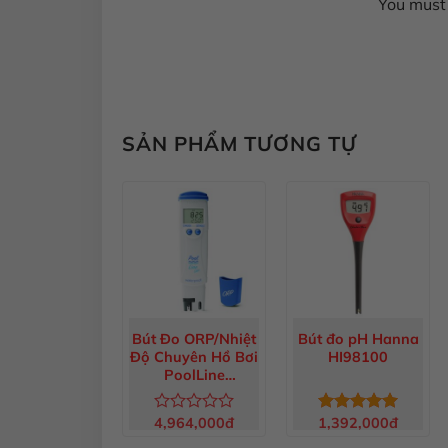
You must 
SẢN PHẨM TƯƠNG TỰ
Bút Đo ORP/Nhiệt
Bút đo pH Hanna
Độ Chuyên Hồ Bơi
HI98100
PoolLine
HI981204
4,964,000
đ
1,392,000
đ
Được
Được xếp
xếp
hạng
5.00