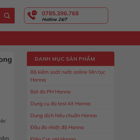
0785.396.768
Hotline 24/7
GIỎ HÀNG
rong
DANH MỤC SẢN PHẨM
Bộ kiểm soát nước online liên tục
Hanna
Bút đo PH Hanna
Dụng cụ đo test kit Hanna
Dung dịch hiệu chuẩn Hanna
xác
Đầu đo nhiệt độ Hanna
phẩm
Điện Cực pH Hanna