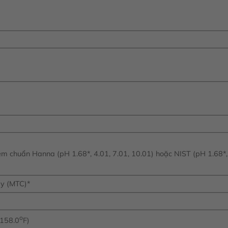
m chuẩn Hanna (pH 1.68*, 4.01, 7.01, 10.01) hoặc NIST (pH 1.68*,
ay (MTC)*
o
 158.0
F)