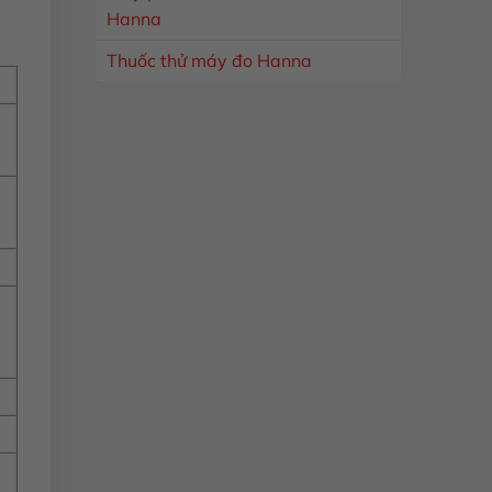
Hanna
Thuốc thử máy đo Hanna