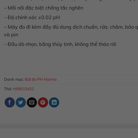
– Mối nối đặc biệt chống tắc nghẽn
– Độ chính xác ±0.02 pH
– Máy đo đi kèm đầy đủ dung dịch chuẩn, rửa, châm, bảo 
và pin
– Đầu dò nhọn, bằng thủy tinh, không thể tháo rời
Bút đo pH/nhiệt độ HALO2 Bluetooth trong kem mỹ phẩm HI9
MUA HÀNG
Danh mục:
Bút đo PH Hanna
Thẻ:
HI9810432