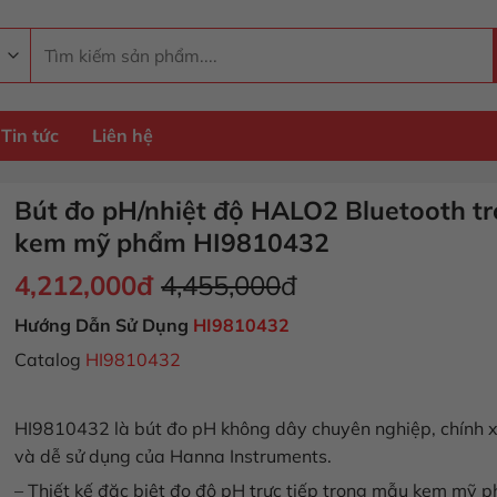
Tìm
kiếm:
Tin tức
Liên hệ
Bút đo pH/nhiệt độ HALO2 Bluetooth t
kem mỹ phẩm HI9810432
4,212,000
đ
4,455,000
đ
Hướng Dẫn Sử Dụng
HI9810432
Catalog
HI9810432
HI9810432 là bút đo pH không dây chuyên nghiệp, chính 
và dễ sử dụng của Hanna Instruments.
– Thiết kế đặc biệt đo độ pH trực tiếp trong mẫu kem mỹ 