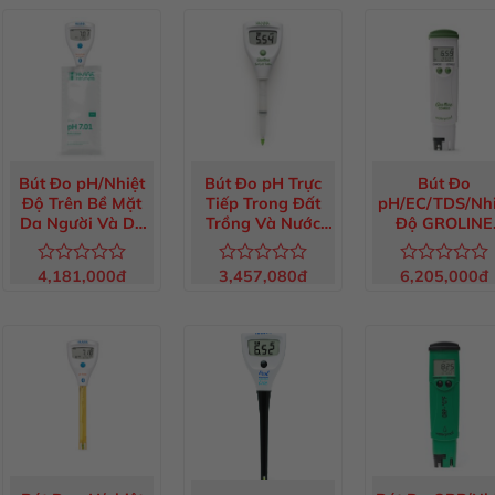
5 sao
hạng
hạng
0
0
5
5
sao
sao
Bút Đo pH/Nhiệt
Bút Đo pH Trực
Bút Đo
Độ Trên Bề Mặt
Tiếp Trong Đất
pH/EC/TDS/Nhi
Da Người Và Da
Trồng Và Nước
Độ GROLINE
Đầu HALO2
GroLine HI981030
Chống Thấm N
HI9810372
Trong Thủy Ca
4,181,000
đ
3,457,080
đ
6,205,000
đ
Được
Được
Được
HI98131
xếp
xếp
xếp
hạng
hạng
hạng
0
0
0
5
5
5
sao
sao
sao