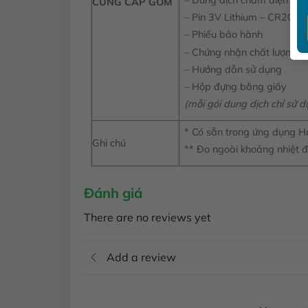
– Dung dịch châm điện cự
CUNG CẤP GỒM
– Pin 3V Lithium – CR2032
– Phiếu bảo hành
– Chứng nhận chất lượng 
– Hướng dẫn sử dụng
– Hộp đựng bằng giấy
(mỗi gói dung dịch chỉ sử d
* Có sẵn trong ứng dụng 
Ghi chú
** Đo ngoài khoảng nhiệt 
Đánh giá
There are no reviews yet
Add a review