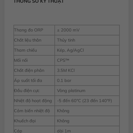
THÔNG SỐ KỸ THUẬT
Thang đo ORP
± 2000 mV
Chất liệu thân
Thủy tinh
Tham chiếu
Kép, Ag/AgCl
Mối nối
CPS™
Chất điện phân
3.5M KCl
Áp suất tối đa
0.1 bar
Đầu điện cực
Vòng platinum
Nhiệt độ hoạt động
-5 đến 60°C (23 đến 140°F)
Cảm biến nhiệt độ
Không
Khuếch đại
Không
Cáp
dài 1m