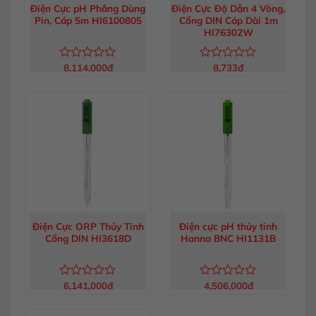
Điện Cực pH Phẳng Dùng
Điện Cực Độ Dẫn 4 Vòng,
Pin, Cáp 5m HI6100805
Cổng DIN Cáp Dài 1m
HI76302W
8,114,000
đ
8,733
đ
Được
Được
xếp
xếp
hạng
hạng
0
0
5
5
sao
sao
Điện Cực ORP Thủy Tinh
Điện cực pH thủy tinh
Cổng DIN HI3618D
Hanna BNC HI1131B
6,141,000
đ
4,506,000
đ
Được
Được
xếp
xếp
hạng
hạng