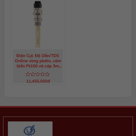
0
0
5
5
sao
sao
Điện Cực Độ Dẫn/TDS
Online vòng platin, cảm
biến Pt100 và cáp 3m
HI7639
11,455,000
đ
Được
xếp
hạng
0
5
sao