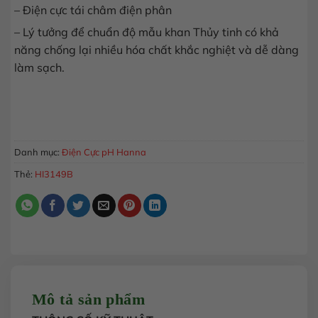
– Điện cực tái châm điện phân
– Lý tưởng để chuẩn độ mẫu khan Thủy tinh có khả
năng chống lại nhiều hóa chất khắc nghiệt và dễ dàng
làm sạch.
Điện Cực ORP, Cổng BNC Với CPS™ Cho Chuẩn Độ Khan HI3
MUA HÀNG
Danh mục:
Điện Cực pH Hanna
Thẻ:
HI3149B
Mô tả sản phẩm