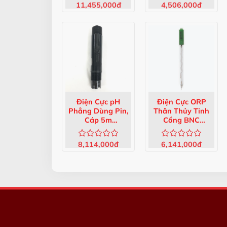
11,455,000
đ
4,506,000
đ
Được
Được
xếp
xếp
hạng
hạng
0
0
5
5
sao
sao
Điện Cực pH
Điện Cực ORP
Phẳng Dùng Pin,
Thân Thủy Tinh
Cáp 5m
Cổng BNC
HI6100805
HI3131B
8,114,000
đ
6,141,000
đ
Được
Được
xếp
xếp
hạng
hạng
0
0
5
5
sao
sao