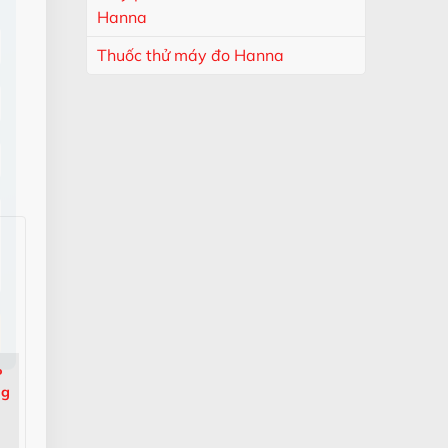
×
Hanna
Thuốc thử máy đo Hanna
P
ng