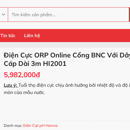
Tìm
kiếm:
Tin tức
Liên hệ
Điện Cực ORP Online Cổng BNC Với Dâ
Cáp Dài 3m HI2001
5,982,000
đ
Lưu ý:
Tuổi thọ điện cực chịu ảnh hưởng bởi nhiệt độ và độ
mòn của mẫu nước.
Điện Cực ORP Online Cổng BNC Với Dây Cáp Dài 3m HI2001 s
MUA HÀNG
Danh mục:
Điện Cực pH Hanna