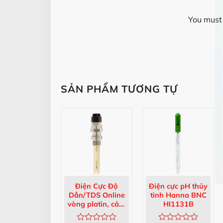
You must 
SẢN PHẨM TƯƠNG TỰ
Điện Cực Độ
Điện cực pH thủy
Dẫn/TDS Online
tinh Hanna BNC
vòng platin, cảm
HI1131B
biến Pt100 và cáp
3m HI7639