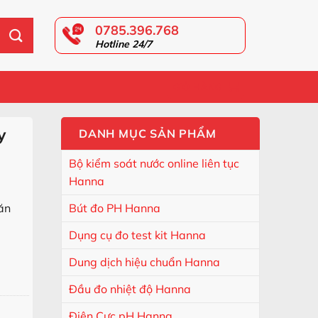
0785.396.768
Hotline 24/7
GIỎ HÀNG
y
DANH MỤC SẢN PHẨM
Bộ kiểm soát nước online liên tục
Hanna
 ăn
Bút đo PH Hanna
Dụng cụ đo test kit Hanna
ố lượng
Dung dịch hiệu chuẩn Hanna
Đầu đo nhiệt độ Hanna
Điện Cực pH Hanna