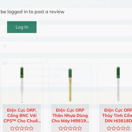
NHẬN BÁO GIÁ & KHUYẾN MÃI
be logged in to post a review
Log In
Máy, bút đo PH
Máy đo điện cực, độ măn ngọt
Máy đo quang, COD
Hóa chất, dung dịch hiệu chuẩn
Điện Cực ORP,
Điện Cực ORP
Điện Cực OR
Cổng BNC Với
Thân Nhựa Dùng
Thủy Tinh Cổ
CPS™ Cho Chuẩn
Cho Máy HI98190
DIN HI3618D
Độ Khan HI3149B
HI36203