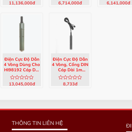
11,136,000
đ
6,714,000
đ
6,141,000
đ
Được
Được
Được
xếp
xếp
xếp
hạng
hạng
hạng
0
0
0
5
5
5
sao
sao
sao
Điện Cực Độ Dẫn
Điện Cực Độ Dẫn
4 Vòng Dùng Cho
4 Vòng, Cổng DIN
HI98192 Cáp Dài
Cáp Dài 1m
1.5m HI763133
HI76302W
13,045,000
đ
8,733
đ
Được
Được
xếp
xếp
hạng
hạng
0
0
5
5
sao
sao
THÔNG TIN LIÊN HỆ
Đ