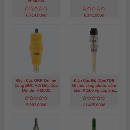
HI36203
6,714,000
đ
6,141,000
đ
Được
Được
xếp
xếp
hạng
hạng
0
0
5
5
sao
sao
Điện Cực ORP Online
Điện Cực Độ Dẫn/TDS
Cổng BNC Với Dây Cáp
Online vòng platin, cảm
Dài 3m HI2001
biến Pt100 và cáp 3m
HI7639
5,982,000
đ
11,455,000
đ
Được
Được
xếp
xếp
hạng
hạng
0
0
5
5
sao
sao