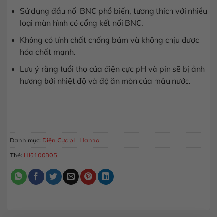
Sử dụng đầu nối BNC phổ biến, tương thích với nhiều
loại màn hình có cổng kết nối BNC.
Không có tính chất chống bám và không chịu được
hóa chất mạnh.
Lưu ý rằng tuổi thọ của điện cực pH và pin sẽ bị ảnh
hưởng bởi nhiệt độ và độ ăn mòn của mẫu nước.
Điện Cực pH Phẳng Dùng Pin, Cáp 5m HI6100805 số lượng
MUA HÀNG
Danh mục:
Điện Cực pH Hanna
Thẻ:
HI6100805