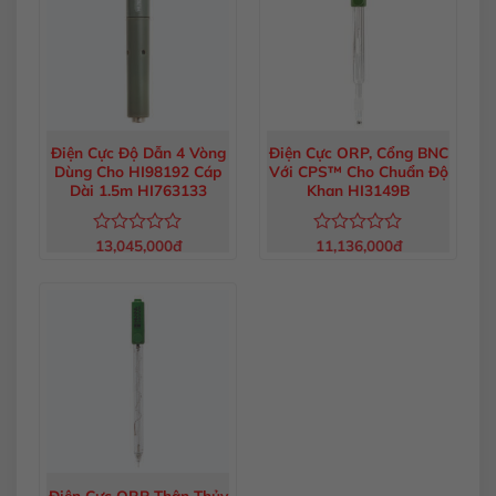
Điện Cực Độ Dẫn 4 Vòng
Điện Cực ORP, Cổng BNC
Dùng Cho HI98192 Cáp
Với CPS™ Cho Chuẩn Độ
Dài 1.5m HI763133
Khan HI3149B
13,045,000
đ
11,136,000
đ
Được
Được
xếp
xếp
hạng
hạng
0
0
5
5
sao
sao
Điện Cực ORP Thân Thủy