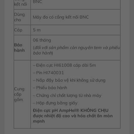
BNC
kết nối
Dùng
Máy đo có cổng kết nối BNC
cho
Cáp
5 m
06 tháng
Bảo
(
đối với sản phẩm còn nguyên tem và phiếu
hành
bảo hành
)
– Điện cực HI61008 cáp dài 5m
– Pin HI740031
– Nắp đậy bảo vệ khi không sử dụng
– Phiếu bảo hành
Cung
cấp
– Chứng chỉ chất lượng từ nhà máy
gồm
– Hộp đựng bằng giấy
Điện cực pH AmpHel® KHÔNG CHỊU
được nhiệt độ cao và hóa chất ăn mòn
mạnh