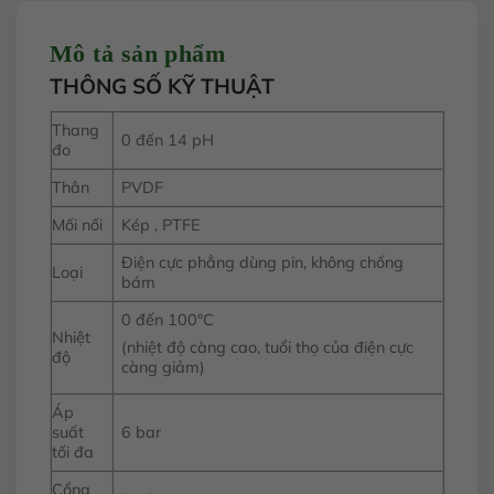
Mô tả sản phẩm
THÔNG SỐ KỸ THUẬT
Thang
0 đến 14 pH
đo
Thân
PVDF
Mối nối
Kép , PTFE
Điện cực phẳng dùng pin, không chống
Loại
bám
0 đến 100°C
Nhiệt
(nhiệt độ càng cao, tuổi thọ của điện cực
độ
càng giảm)
Áp
suất
6 bar
tối đa
Cổng