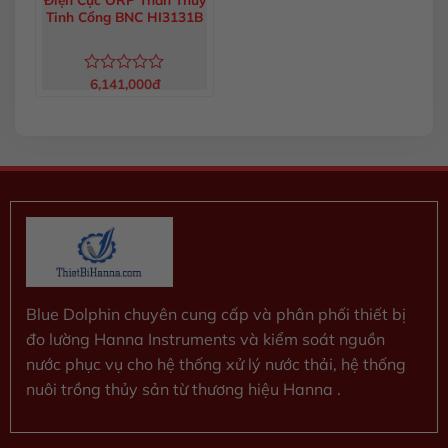
Tinh Cổng BNC HI3131B
6,141,000
đ
Được
xếp
hạng
0
5
sao
Blue Dolphin chuyên cung cấp và phân phối thiết bị
đo lường Hanna Instruments và kiểm soát nguồn
nước phục vụ cho hệ thống xử lý nước thải, hệ thống
nuôi trồng thủy sản từ thương hiệu Hanna .