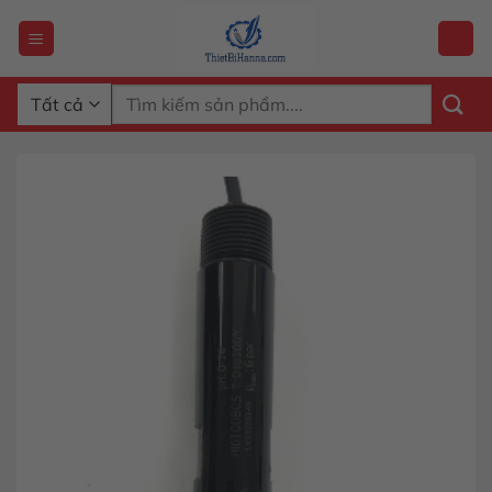
Chuyển
đến
nội
dung
Tìm
kiếm: