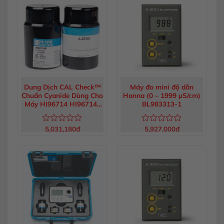
5
5
sao
sao
Dung Dịch CAL Check™
Máy đo mini độ dẫn
Chuẩn Cyanide Dùng Cho
Hanna (0 – 1999 µS/cm)
Máy HI96714 HI96714-
BL983313-1
11
5,031,180
đ
5,927,000
đ
Được
Được
xếp
xếp
hạng
hạng
0
0
5
5
sao
sao