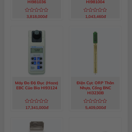
HI981036
HI981004
3,818,000
đ
1,043,460
đ
Được
Được
xếp
xếp
hạng
hạng
0
0
5
5
sao
sao
Máy Đo Độ Đục (Haze)
Điện Cực ORP Thân
EBC Của Bia HI93124
Nhựa, Cổng BNC
HI3230B
17,341,000
đ
5,409,000
đ
Được
Được
xếp
xếp
hạng
hạng
0
0
5
5
sao
sao