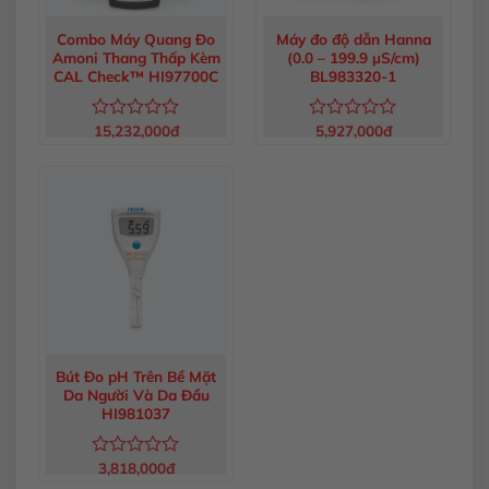
Combo Máy Quang Đo
Máy đo độ dẫn Hanna
Amoni Thang Thấp Kèm
(0.0 – 199.9 µS/cm)
CAL Check™ HI97700C
BL983320-1
15,232,000
đ
5,927,000
đ
Được
Được
xếp
xếp
hạng
hạng
0
0
5
5
sao
sao
Bút Đo pH Trên Bề Mặt
Da Người Và Da Đầu
HI981037
3,818,000
đ
Được
xếp