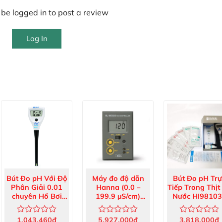
be logged in to post a review
Log In
NHẬN BÁO GIÁ & KHUYẾN MÃI
Bút Đo pH Với Độ
Máy đo độ dẫn
Bút Đo pH Trự
Máy, bút đo PH
Phân Giải 0.01
Hanna (0.0 –
Tiếp Trong Thịt
Máy đo điện cực, độ măn ngọt
chuyên Hồ Bơi
199.9 µS/cm)
Nước HI9810
HI981004
BL983320-1
Máy đo quang, COD
Hóa chất, dung dịch hiệu chuẩn
1,043,460
đ
5,927,000
đ
3,818,000
đ
Được
Được
Được