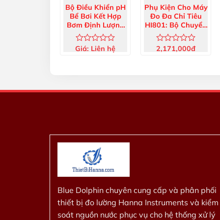
Bộ Điều Khiển pH
Phụ Kiện Cho Máy
Bể Bơi Kết Hợp
Đo Đa Chỉ Tiêu
Bơm Định Lượng
HI801: Bộ Chuyển
BL100
Đổi Điện Áp 220V
HI75220/15
Giá:
Liên hệ
2,171,000
đ
Được
Được
xếp
xếp
hạng
hạng
0
0
5
5
sao
sao
Blue Dolphin chuyên cung cấp và phân phối
thiết bị đo lường Hanna Instruments và kiểm
soát nguồn nước phục vụ cho hệ thống xử lý