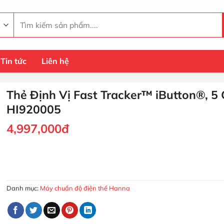
Tìm
kiếm:
Tin tức
Liên hệ
Thẻ Định Vị Fast Tracker™ iButton®, 5 
HI920005
4,997,000
đ
Thẻ Định Vị Fast Tracker™ iButton®, 5 Cái HI920005 số lượng
MUA HÀNG
Danh mục:
Máy chuẩn độ điện thế Hanna