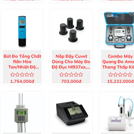
xếp
xếp
xếp
hạng
hạng
hạng
0
0
0
5
5
5
sao
sao
sao
Bút Đo Tổng Chất
Nắp Đậy Cuvet
Combo Máy
Rắn Hòa
Dùng Cho Máy Đo
Quang Đo Amo
Tan/Nhiệt Độ
Độ Đục HI937xx, 4
Thang Thấp K
Dist1 Thang Thấp
Cái HI731325
CAL Check™
HI98301
HI97700C
1,754,000
đ
703,000
đ
15,232,000
đ
Được
Được
Được
xếp
xếp
xếp
hạng
hạng
hạng
0
0
0
5
5
5
sao
sao
sao