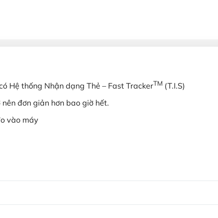
TM
có Hệ thống Nhận dạng Thẻ – Fast Tracker
(T.I.S)
ở nên đơn giản hơn bao giờ hết.
 đo vào máy