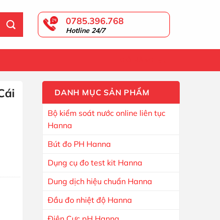
0785.396.768
Hotline 24/7
GIỎ HÀNG
Cái
DANH MỤC SẢN PHẨM
Bộ kiểm soát nước online liên tục
Hanna
Bút đo PH Hanna
Dụng cụ đo test kit Hanna
Dung dịch hiệu chuẩn Hanna
Đầu đo nhiệt độ Hanna
Điện Cực pH Hanna