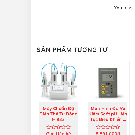
You must 
SẢN PHẨM TƯƠNG TỰ
Máy Chuẩn Độ
Màn Hình Đo Và
Điện Thế Tự Động
Kiểm Soát pH Liên
HI932
Tục Điều Khiển 1
Bơm Có Ngõ Ra 4-
20mA BL931700-
Giá:
Liên hệ
8,591,000
đ
Được
Được