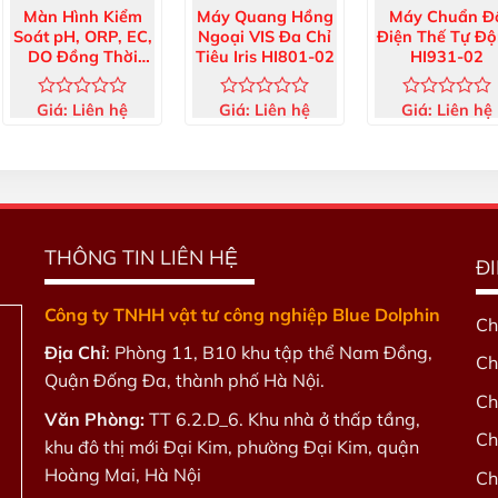
Màn Hình Kiểm
Máy Quang Hồng
Máy Chuẩn Đ
Soát pH, ORP, EC,
Ngoại VIS Đa Chỉ
Điện Thế Tự Đ
DO Đồng Thời
Tiêu Iris HI801-02
HI931-02
HI510
Giá:
Liên hệ
Giá:
Liên hệ
Giá:
Liên hệ
Được
Được
Được
xếp
xếp
xếp
hạng
hạng
hạng
0
0
0
5
5
5
sao
sao
sao
THÔNG TIN LIÊN HỆ
Đ
Công ty TNHH vật tư công nghiệp Blue Dolphin
Ch
Địa Chỉ
: Phòng 11, B10 khu tập thể Nam Đồng,
Ch
Quận Đống Đa, thành phố Hà Nội.
Ch
Văn Phòng:
TT 6.2.D_6. Khu nhà ở thấp tầng,
Ch
khu đô thị mới Đại Kim, phường Đại Kim, quận
Hoàng Mai, Hà Nội
Ch