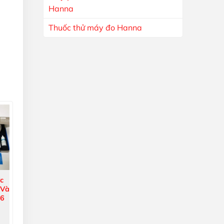
Hanna
Thuốc thử máy đo Hanna
×
c
 Và
36