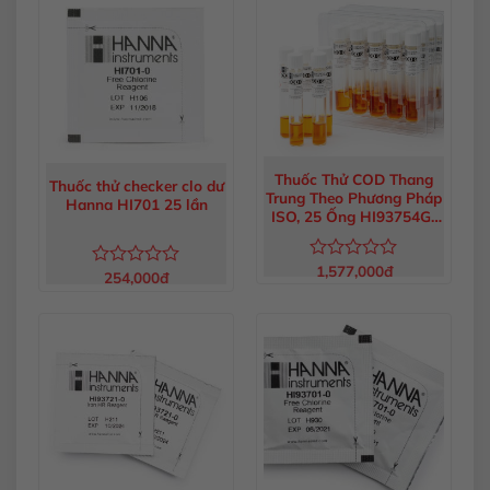
5
sao
Thuốc Thử COD Thang
Thuốc thử checker clo dư
Trung Theo Phương Pháp
Hanna HI701 25 lần
ISO, 25 Ống HI93754G-
25
1,577,000
đ
Được
254,000
đ
Được
xếp
xếp
hạng
hạng
0
0
5
5
sao
sao