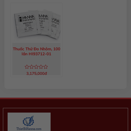
hạng
hạng
0
0
5
5
sao
sao
Thuốc Thử Đo Nhôm, 100
lần HI93712-01
3,175,000
đ
Được
xếp
hạng
0
5
sao