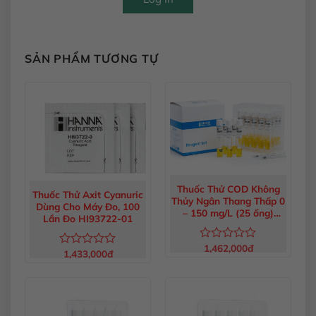
SẢN PHẨM TƯƠNG TỰ
Thuốc Thử COD Không
Thuốc Thử Axit Cyanuric
Thủy Ngân Thang Thấp 0
Dùng Cho Máy Đo, 100
– 150 mg/L (25 ống)
Lần Đo HI93722-01
HI93754D-25
1,462,000
đ
Được
1,433,000
đ
Được
xếp
xếp
hạng
hạng
0
0
5
5
sao
sao