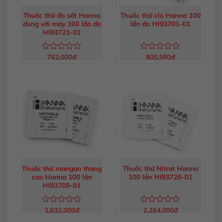
Thuốc thử đo sắt Hanna
Thuốc thử clo Hanna 100
dùng với máy 100 lần đo
lần đo HI93701-01
HI93721-01
762,000
đ
805,580
đ
Được
Được
xếp
xếp
hạng
hạng
0
0
5
5
sao
sao
Thuốc thử mangan thang
Thuốc thử Nitrat Hanna
cao Hanna 100 lần
100 lần HI93728-01
HI93709-01
1,632,000
đ
2,264,000
đ
Được
Được
xếp
xếp