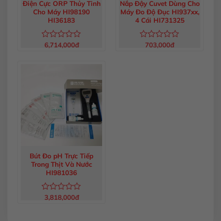
Điện Cực ORP Thủy Tinh
Nắp Đậy Cuvet Dùng Cho
Cho Máy HI98190
Máy Đo Độ Đục HI937xx,
HI36183
4 Cái HI731325
6,714,000
đ
703,000
đ
Được
Được
xếp
xếp
hạng
hạng
0
0
5
5
sao
sao
Bút Đo pH Trực Tiếp
Trong Thịt Và Nước
HI981036
3,818,000
đ
Được
xếp
hạng