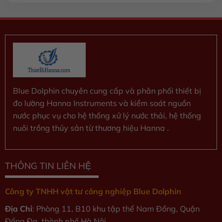
0
5
sao
Blue Dolphin chuyên cung cấp và phân phối thiết bị
đo lường Hanna Instruments và kiểm soát nguồn
nước phục vụ cho hệ thống xử lý nước thải, hệ thống
nuôi trồng thủy sản từ thương hiệu Hanna .
THÔNG TIN LIÊN HỆ
Công ty TNHH vật tư công nghiệp Blue Dolphin
Địa Chỉ
: Phòng 11, B10 khu tập thể Nam Đồng, Quận
Đống Đa, thành phố Hà Nội.