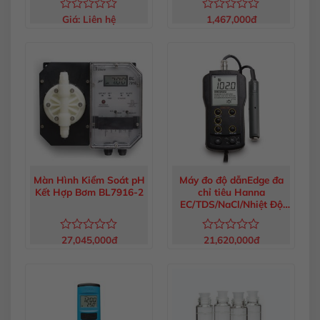
Giá:
Liên hệ
1,467,000
đ
Được
Được
xếp
xếp
hạng
hạng
0
0
5
5
sao
sao
Màn Hình Kiểm Soát pH
Máy đo độ dẫnEdge đa
Kết Hợp Bơm BL7916-2
chỉ tiêu Hanna
EC/TDS/NaCl/Nhiệt Độ
HI2030-02
27,045,000
đ
21,620,000
đ
Được
Được
xếp
xếp
hạng
hạng
0
0
5
5
sao
sao