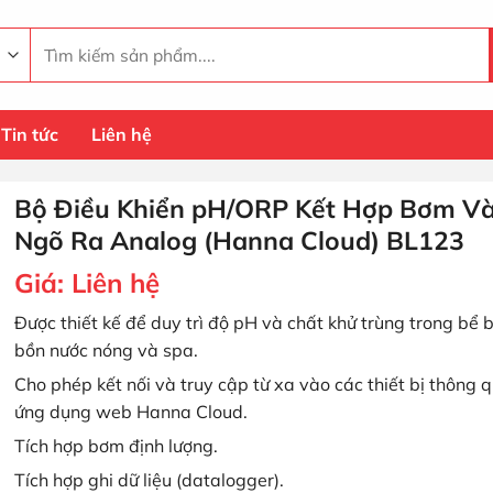
Tìm
kiếm:
Tin tức
Liên hệ
Bộ Điều Khiển pH/ORP Kết Hợp Bơm V
Ngõ Ra Analog (Hanna Cloud) BL123
Giá:
Liên hệ
Được thiết kế để duy trì độ pH và chất khử trùng trong bể b
bồn nước nóng và spa.
Cho phép kết nối và truy cập từ xa vào các thiết bị thông 
ứng dụng web Hanna Cloud.
Tích hợp bơm định lượng.
Tích hợp ghi dữ liệu (datalogger).