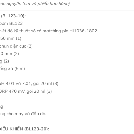
còn nguyên tem và phiếu bảo hành)
 (BL123-10):
p bơm BL123
iệt độ kỹ thuật số có matching pin HI1036-1802
 50 mm (1)
phun điện cực (2)
50 mm (2)
g (2)
 ống xả (5 m)
H 4.01 và 7.01, gói 20 ml (3)
ORP 470 mV, gói 20 ml (3)
ng
ượng cho máy và đầu dò.
IỀU KHIỂN (BL123-20):