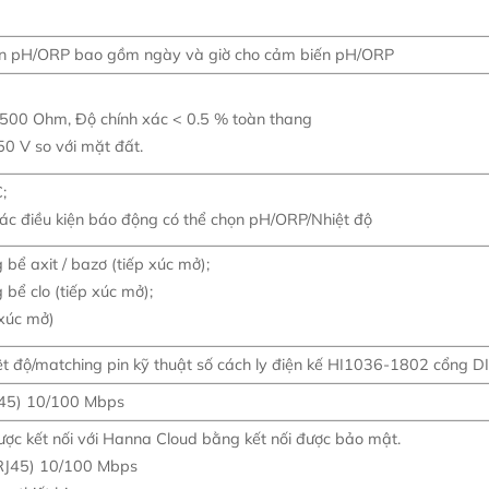
uẩn pH/ORP bao gồm ngày và giờ cho cảm biến pH/ORP
 500 Ohm, Độ chính xác < 0.5 % toàn thang
 50 V so với mặt đất.
;
các điều kiện báo động có thể chọn pH/ORP/Nhiệt độ
 bể axit / bazơ (tiếp xúc mở);
 bể clo (tiếp xúc mở);
NHẬN BÁO GIÁ & KHUYẾN MÃI
 xúc mở)
t độ/matching pin kỹ thuật số cách ly điện kế HI1036-1802 cổng D
RJ45) 10/100 Mbps
c kết nối với Hanna Cloud bằng kết nối được bảo mật.
 (RJ45) 10/100 Mbps