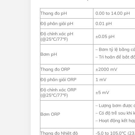
Thang đo pH
0.00 to 14.00 pH
Độ phân giải pH
0.01 pH
Độ chính xác pH
±0.05 pH
(@25°C/77°F)
– Bơm tỷ lệ bằng cá
Bơm pH
– Trì hoãn để bắt 
Thang đo ORP
±2000 mV
Độ phân giải ORP
1 mV
Độ chính xác ORP
±5 mV
(@25°C/77°F)
– Lượng bơm được điề
– Có độ trễ sau khi
Bơm ORP
– Hoạt động kết hợp
Thang đo Nhiệt độ
-5.0 to 105.0°C (23