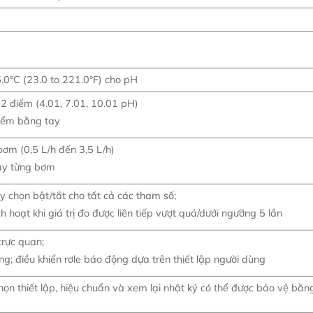
5.0°C (23.0 to 221.0°F) cho pH
2 điểm (4.01, 7.01, 10.01 pH)
điểm bằng tay
 bơm (0,5 L/h đến 3,5 L/h)
tay từng bơm
ùy chọn bật/tắt cho tất cả các tham số;
 hoạt khi giá trị đo được liên tiếp vượt quá/dưới ngưỡng 5 lần
rực quan;
ng; điều khiển rơle báo động dựa trên thiết lập người dùng
họn thiết lập, hiệu chuẩn và xem lại nhật ký có thể được bảo vệ bằn