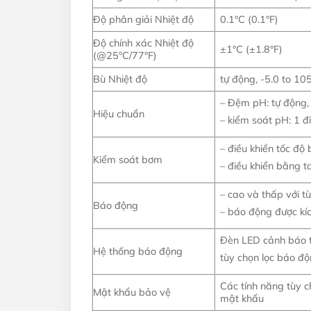
Độ phân giải Nhiệt độ
0.1°C (0.1°F)
Độ chính xác Nhiệt độ
±1°C (±1.8°F)
(@25°C/77°F)
Bù Nhiệt độ
tự động, -5.0 to 10
– Đệm pH: tự động, 
Hiệu chuẩn
– kiểm soát pH: 1 
– điều khiển tốc độ
Kiểm soát bơm
– điều khiển bằng 
– cao và thấp với t
Báo động
– báo động được kích
Đèn LED cảnh báo t
Hệ thống báo động
tùy chọn lọc báo độ
Các tính năng tùy c
Mật khẩu bảo vệ
mật khẩu