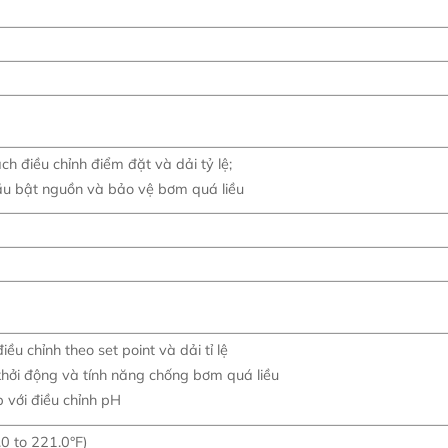
ch điều chỉnh điểm đặt và dải tỷ lệ;
đầu bật nguồn và bảo vệ bơm quá liều
u chỉnh theo set point và dải tỉ lệ
 khởi động và tính năng chống bơm quá liều
 với điều chỉnh pH
.0 to 221.0°F)