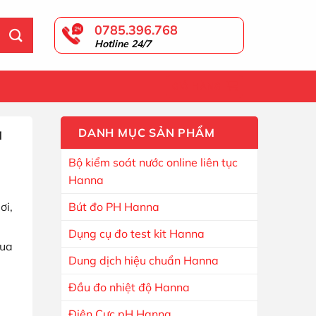
0785.396.768
Hotline 24/7
GIỎ HÀNG
à
DANH MỤC SẢN PHẨM
Bộ kiểm soát nước online liên tục
Hanna
ơi,
Bút đo PH Hanna
Dụng cụ đo test kit Hanna
qua
Dung dịch hiệu chuẩn Hanna
Đầu đo nhiệt độ Hanna
Điện Cực pH Hanna