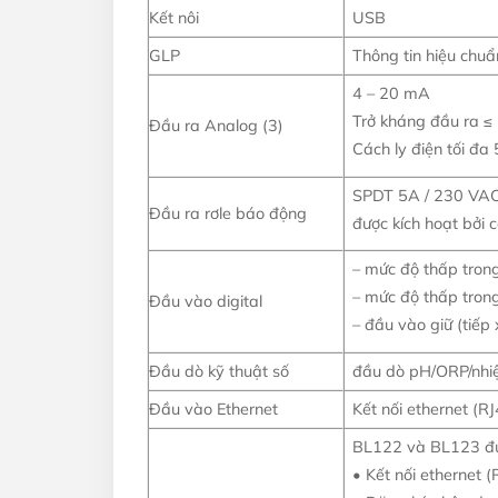
Kết nôi
USB
GLP
Thông tin hiệu ch
4 – 20 mA
Trở kháng đầu ra ≤
Đầu ra Analog (3)
Cách ly điện tối đa
SPDT 5A / 230 VAC
Đầu ra rơle báo động
được kích hoạt bởi 
– mức độ thấp trong
– mức độ thấp trong
Đầu vào digital
– đầu vào giữ (tiếp
Đầu dò kỹ thuật số
đầu dò pH/ORP/nhiệ
Đầu vào Ethernet
Kết nối ethernet (
BL122 và BL123 đượ
• Kết nối ethernet