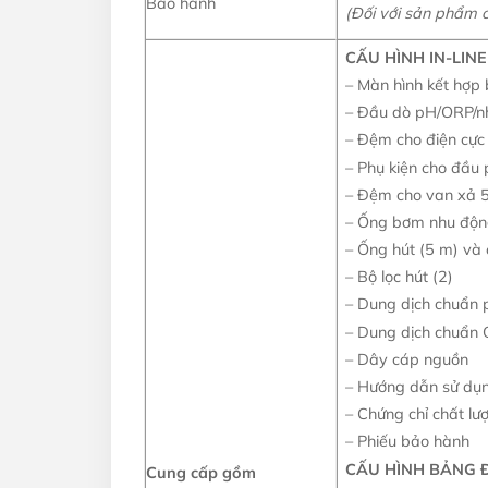
Bảo hành
(Đối với sản phẩm 
CẤU HÌNH IN-LINE
– Màn hình kết hợ
– Đầu dò pH/ORP/nh
– Đệm cho điện cực
– Phụ kiện cho đầu 
– Đệm cho van xả 
– Ống bơm nhu độn
– Ống hút (5 m) và
– Bộ lọc hút (2)
– Dung dịch chuẩn p
– Dung dịch chuẩn 
– Dây cáp nguồn
– Hướng dẫn sử dụ
– Chứng chỉ chất l
– Phiếu bảo hành
CẤU HÌNH BẢNG Đ
Cung cấp gồm