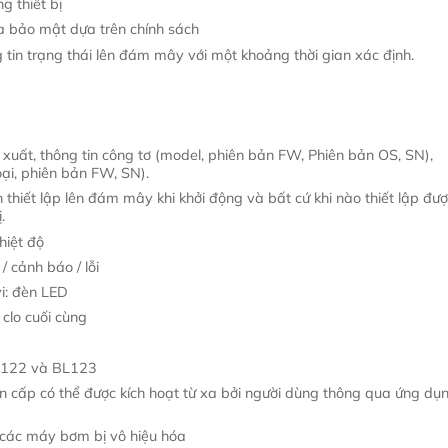
g thiết bị
a bảo mật dựa trên chính sách
Máy, bút đo PH
ng tin trạng thái lên đám mây với một khoảng thời gian xác định.
Máy đo điện cực, độ măn ngọt
Máy đo quang, COD
Hóa chất, dung dịch hiệu chuẩn
 xuất, thông tin công tơ (model, phiên bản FW, Phiên bản OS, SN),
oại, phiên bản FW, SN).
n thiết lập lên đám mây khi khởi động và bất cứ khi nào thiết lập đư
.
nhiệt độ
/ cảnh báo / lỗi
vi: đèn LED
 clo cuối cùng
BL122 và BL123
n cấp có thể được kích hoạt từ xa bởi người dùng thông qua ứng dụ
, các máy bơm bị vô hiệu hóa