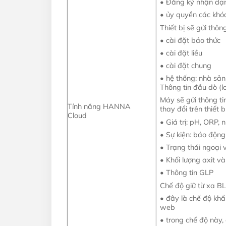
• Đăng ký nhận dạn
• ủy quyền các khó
Thiết bị sẽ gửi thô
• cài đặt báo thức
• cài đặt liều
• cài đặt chung
• hệ thống: nhà sản
Thông tin đầu dò (l
Máy sẽ gửi thông ti
Tính năng HANNA
thay đổi trên thiết bị
Cloud
• Giá trị: pH, ORP, 
• Sự kiện: báo động 
• Trạng thái ngoại 
• Khối lượng axit và
• Thông tin GLP
Chế độ giữ từ xa 
• đây là chế độ khẩ
web
• trong chế độ này