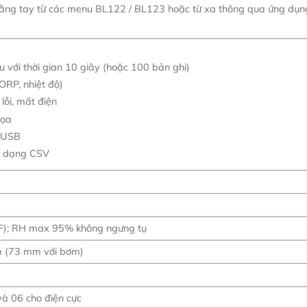
 bằng tay từ các menu BL122 / BL123 hoặc từ xa thông qua ứng dụn
ệu với thời gian 10 giây (hoặc 100 bản ghi)
ORP, nhiệt độ)
 lỗi, mất điện
họa
g USB
nh dạng CSV
°F); RH max 95% không ngưng tụ
 (73 mm với bơm)
à 06 cho điện cực