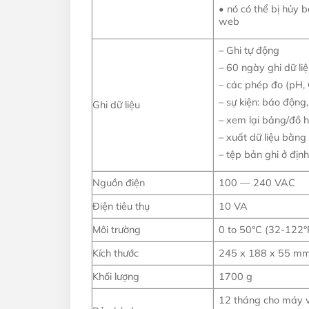
• nó có thể bị hủy
web
– Ghi tự động
– 60 ngày ghi dữ li
– các phép đo (pH, 
– sự kiện: báo động,
Ghi dữ liệu
– xem lại bảng/đồ 
– xuất dữ liệu bằn
– tệp bản ghi ở đị
Nguồn điện
100 — 240 VAC
Điện tiêu thụ
10 VA
Môi trường
0 to 50°C (32-122
Kích thước
245 x 188 x 55 mm
Khối lượng
1700 g
12 tháng cho máy v