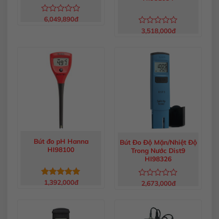
6,049,890
đ
Được
xếp
3,518,000
đ
Được
hạng
xếp
0
hạng
5
0
sao
5
sao
Bút đo pH Hanna
Bút Đo Độ Mặn/Nhiệt Độ
HI98100
Trong Nước Dist9
HI98326
1,392,000
đ
Được xếp
2,673,000
đ
Được
hạng
5.00
xếp
5 sao
hạng
0
5