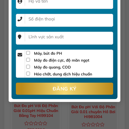
You must be logged in to post a review
Log In
SẢN PHẨM TƯƠNG TỰ
Máy, bút đo PH
Máy đo điện cực, độ măn ngọt
Máy đo quang, COD
Hóa chất, dung dịch hiệu chuẩn
Bút Đo pH Với Độ Phân
Bút Đo pH Với Độ Phân
Giải 0.01pH Hiệu Chuẩn
Giải 0.01 chuyên Hồ Bơi
Bằng Tay HI99104
HI981004