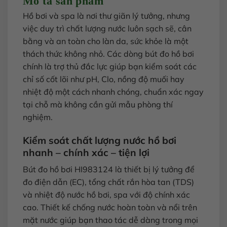
Mô tả sản phẩm
Hồ bơi và spa là nơi thư giãn lý tưởng, nhưng
việc duy trì chất lượng nước luôn sạch sẽ, cân
bằng và an toàn cho làn da, sức khỏe là một
thách thức không nhỏ. Các dòng bút đo hồ bơi
chính là trợ thủ đắc lực giúp bạn kiểm soát các
chỉ số cốt lõi như pH, Clo, nồng độ muối hay
nhiệt độ một cách nhanh chóng, chuẩn xác ngay
tại chỗ mà không cần gửi mẫu phòng thí
nghiệm.
Kiểm soát chất lượng nước hồ bơi
nhanh – chính xác – tiện lợi
Bút đo hồ bơi HI983124 là thiết bị lý tưởng để
đo điện dẫn (EC), tổng chất rắn hòa tan (TDS)
và nhiệt độ nước hồ bơi, spa với độ chính xác
cao. Thiết kế chống nước hoàn toàn và nổi trên
mặt nước giúp bạn thao tác dễ dàng trong mọi