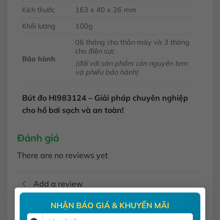
Kích thước
163 x 40 x 26 mm
Khối lượng
100g
06 tháng cho thân máy và 3 tháng
cho điện cực
Bảo hành
(đối với sản phẩm còn nguyên tem
và phiếu bảo hành)
Bút đo HI983124 – Giải pháp chuyên nghiệp
cho hồ bơi sạch và an toàn!
Đánh giá
There are no reviews yet
Add a review
×
NHẬN BÁO GIÁ & KHUYẾN MÃI