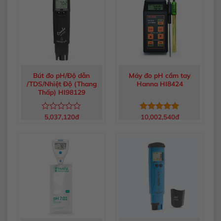
sao
Bút đo pH/Độ dẫn
Máy đo pH cầm tay
/TDS/Nhiệt Độ (Thang
Hanna HI8424
Thấp) HI98129
5,037,120
đ
10,002,540
đ
Được
Được xếp
xếp
hạng
5.00
hạng
5 sao
0
5
sao