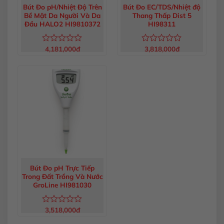
Bút Đo pH/Nhiệt Độ Trên
Bút Đo EC/TDS/Nhiệt độ
Bề Mặt Da Người Và Da
Thang Thấp Dist 5
Đầu HALO2 HI9810372
HI98311
4,181,000
đ
3,818,000
đ
Được
Được
xếp
xếp
hạng
hạng
0
0
5
5
sao
sao
Bút Đo pH Trực Tiếp
Trong Đất Trồng Và Nước
GroLine HI981030
3,518,000
đ
Được
xếp