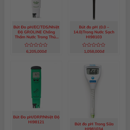
Bút Đo pH/EC/TDS/Nhiệt
Bút đo pH (0.0 –
Độ GROLINE Chống
14.0)Trong Nước Sạch
Thấm Nước Trong Thủy
HI98103
Canh HI98131
6,205,000
đ
1,058,000
đ
Được
Được
xếp
xếp
hạng
hạng
0
0
5
5
sao
sao
Bút Đo pH/ORP/Nhiệt Độ
HI98121
Bút đo pH Trong Sữa
HI981034