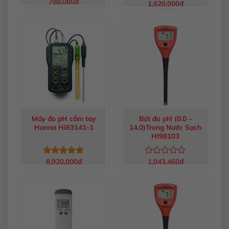
788,080
đ
Được
1,620,000
đ
Được
xếp
xếp
hạng
hạng
0
0
5
5
sao
sao
Máy đo pH cầm tay
Bút đo pH (0.0 –
Hanna HI83141-1
14.0)Trong Nước Sạch
HI98103
8,920,000
đ
1,043,460
đ
Được xếp
Được
hạng
5.00
xếp
5 sao
hạng
0
5
sao