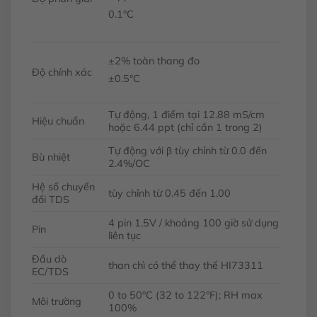
0.1°C
±2% toàn thang đo
Độ chính xác
±0.5°C
Tự động, 1 điểm tại 12.88 mS/cm
Hiệu chuẩn
hoặc 6.44 ppt (chỉ cần 1 trong 2)
Tự động với β tùy chỉnh từ 0.0 đến
Bù nhiệt
2.4%/
O
C
Hệ số chuyển
tùy chỉnh từ 0.45 đến 1.00
đổi TDS
4 pin 1.5V / khoảng 100 giờ sử dụng
Pin
liên tục
Đầu dò
than chì có thể thay thế HI73311
EC/TDS
0 to 50°C (32 to 122°F); RH max
Môi trường
100%