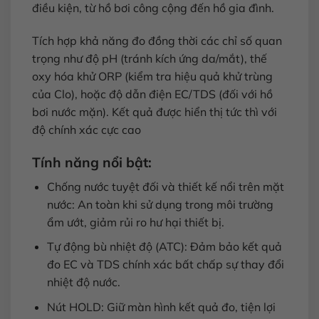
điều kiện, từ hồ bơi công cộng đến hồ gia đình.
Tích hợp khả năng đo đồng thời các chỉ số quan
trọng như độ pH (tránh kích ứng da/mắt), thế
oxy hóa khử ORP (kiểm tra hiệu quả khử trùng
của Clo), hoặc độ dẫn điện EC/TDS (đối với hồ
bơi nước mặn). Kết quả được hiển thị tức thì với
độ chính xác cực cao
Tính năng nổi bật:
Chống nước tuyệt đối và thiết kế nổi trên mặt
nước: An toàn khi sử dụng trong môi trường
ẩm ướt, giảm rủi ro hư hại thiết bị.
Tự động bù nhiệt độ (ATC): Đảm bảo kết quả
đo EC và TDS chính xác bất chấp sự thay đổi
nhiệt độ nước.
Nút HOLD: Giữ màn hình kết quả đo, tiện lợi