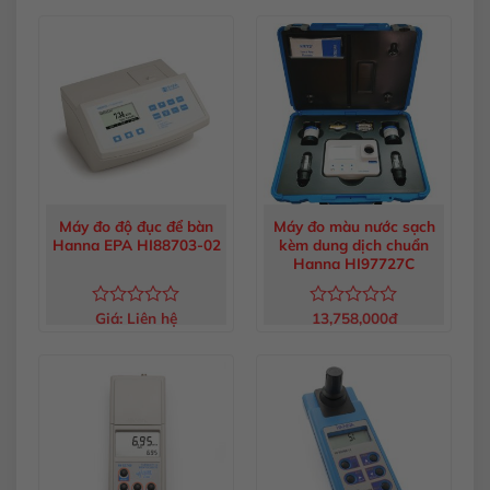
hạng
hạng
0
0
5
5
sao
sao
Máy đo độ đục để bàn
Máy đo màu nước sạch
Hanna EPA HI88703-02
kèm dung dịch chuẩn
Hanna HI97727C
Giá:
Liên hệ
13,758,000
đ
Được
Được
xếp
xếp
hạng
hạng
0
0
5
5
sao
sao