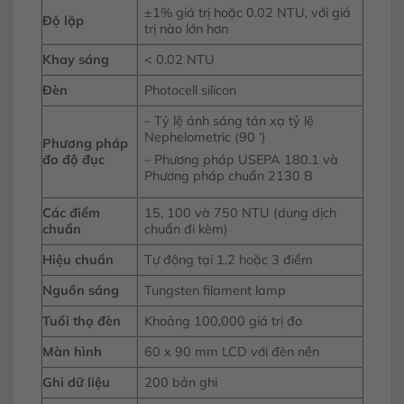
±1% giá trị hoặc 0.02 NTU, với giá
Độ lặp
trị nào lớn hơn
Khay sáng
< 0.02 NTU
Đèn
Photocell silicon
– Tỷ lệ ánh sáng tán xạ tỷ lệ
Nephelometric (90 ‘)
Phương pháp
đo độ đục
– Phương pháp USEPA 180.1 và
Phương pháp chuẩn 2130 B
Các điểm
15, 100 và 750 NTU (dung dịch
chuẩn
chuẩn đi kèm)
Hiệu chuẩn
Tự động tại 1,2 hoặc 3 điểm
Nguồn sáng
Tungsten filament lamp
Tuổi thọ đèn
Khoảng 100,000 giá trị đo
Màn hình
60 x 90 mm LCD với đèn nền
Ghi dữ liệu
200 bản ghi