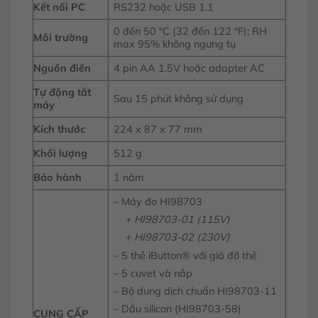
Kết nối PC
RS232 hoặc USB 1.1
0 đến 50 °C (32 đến 122 °F); RH
Môi trường
max 95% không ngưng tụ
Nguồn điền
4 pin AA 1.5V hoặc adapter AC
Tự động tắt
Sau 15 phút không sử dụng
máy
Kích thước
224 x 87 x 77 mm
Khối lượng
512 g
Bảo hành
1 năm
– Máy đo HI98703
+ HI98703-01 (115V)
+ HI98703-02 (230V)
– 5 thẻ iButton® với giá đỡ thẻ
– 5 cuvet và nắp
– Bộ dung dịch chuẩn HI98703-11
– Dầu silicon (HI98703-58)
CUNG CẤP