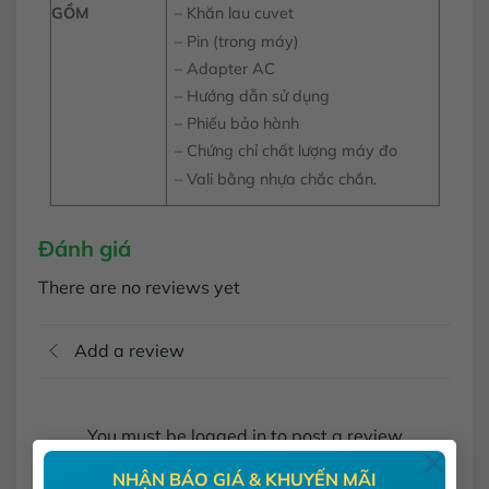
GỒM
– Khăn lau cuvet
– Pin (trong máy)
– Adapter AC
– Hướng dẫn sử dụng
– Phiếu bảo hành
– Chứng chỉ chất lượng máy đo
– Vali bằng nhựa chắc chắn.
Đánh giá
There are no reviews yet
Add a review
You must be logged in to post a review
×
NHẬN BÁO GIÁ & KHUYẾN MÃI