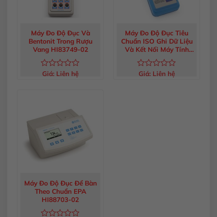
Máy Đo Độ Đục Và
Máy Đo Độ Đục Tiêu
Bentonit Trong Rượu
Chuẩn ISO Ghi Dữ Liệu
Vang HI83749-02
Và Kết Nối Máy Tính
HI93703-11
Giá:
Liên hệ
Giá:
Liên hệ
Được
Được
xếp
xếp
hạng
hạng
0
0
5
5
sao
sao
Máy Đo Độ Đục Để Bàn
Theo Chuẩn EPA
HI88703-02