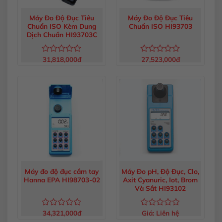
Máy Đo Độ Đục Tiêu
Máy Đo Độ Đục Tiêu
Chuẩn ISO Kèm Dung
Chuẩn ISO HI93703
Dịch Chuẩn HI93703C
31,818,000
đ
27,523,000
đ
Được
Được
xếp
xếp
hạng
hạng
0
0
5
5
sao
sao
Máy đo độ đục cầm tay
Máy Đo pH, Độ Đục, Clo,
Hanna EPA HI98703-02
Axit Cyanuric, Iot, Brom
Và Sắt HI93102
34,321,000
đ
Giá:
Liên hệ
Được
Được
xếp
xếp