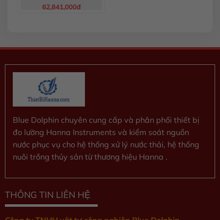
62,841,000
đ
Được
xếp
hạng
0
5
sao
Blue Dolphin chuyên cung cấp và phân phối thiết bị
đo lường Hanna Instruments và kiểm soát nguồn
nước phục vụ cho hệ thống xử lý nước thải, hệ thống
nuôi trồng thủy sản từ thương hiệu Hanna .
THÔNG TIN LIÊN HỆ
Công ty TNHH vật tư công nghiệp Blue Dolphin