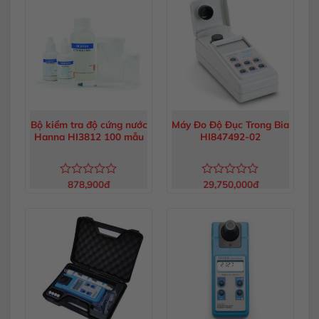
5
5
sao
sao
Bộ kiểm tra độ cứng nước
Máy Đo Độ Đục Trong Bia
Hanna HI3812 100 mẫu
HI847492-02
878,900
đ
29,750,000
đ
Được
Được
xếp
xếp
hạng
hạng
0
0
5
5
sao
sao