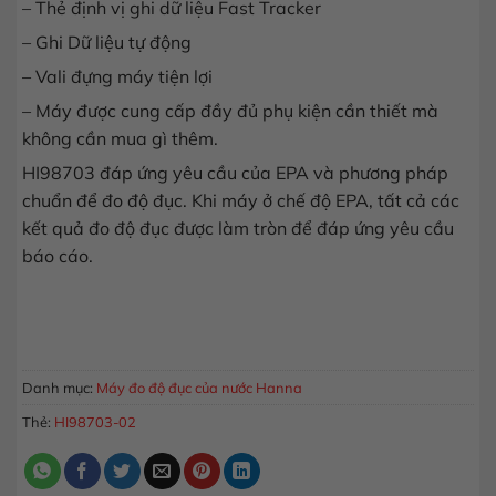
– Thẻ định vị ghi dữ liệu Fast Tracker
– Ghi Dữ liệu tự động
– Vali đựng máy tiện lợi
– Máy được cung cấp đầy đủ phụ kiện cần thiết mà
không cần mua gì thêm.
HI98703 đáp ứng yêu cầu của EPA và phương pháp
chuẩn để đo độ đục. Khi máy ở chế độ EPA, tất cả các
kết quả đo độ đục được làm tròn để đáp ứng yêu cầu
báo cáo.
Máy Đo Độ Đục Cầm Tay Theo Tiêu Chuẩn EPA HI98703-02 s
MUA HÀNG
Danh mục:
Máy đo độ đục của nước Hanna
Thẻ:
HI98703-02